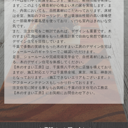
バーは壁の中で結露を起こさず、優れた、断熱性能を発揮し
ます。このような構造材が心地よい木の家を実現します。ま
た、内装においても、自然素材にこだわっております。床材
は全室、無垢のフローリング、壁は吸放出性能の高い漆喰壁
と一部薩摩中霧島壁を使っており、いつも室内はきれいな空
気です。
また、注文住宅をご検討であれば、デザインも重要です。木
のすまい工房は根拠をもった構造計算で自由な発想で優れた
デザイン住宅を目指しています。
千葉で多数の実績をもった木のすまい工房のデザイン住宅は
ショールームのギャラリーでご確認いただけます。
是非、ショールームや完成現場見学会で、自然素材にあふれ
る、木のデザイン住宅を体感してください。
【木のすまい工房】は、千葉県八千代市に店舗を構えており
ますが、施工対応エリアは千葉県全域、東京、埼玉、神奈川
となっております。（施工できないエリアもございます。）
アフターメンテナンスもしっかり行っております。
注文住宅に関する事ならお気軽に千葉の注文住宅の工務店
【木のすまい工房】にお気軽にお問合わせ下さい。