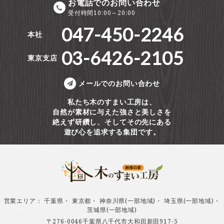
お電話でのお問い合わせ
受付時間10:00～20:00
047-450-2246
本社
03-6426-2105
東京支店
メールでのお問い合わせ
私たち木のすまい工房は、
自然が素材に与えた強さと美しさを
絶えず研鑽し、そしてその先にある
遊び心を追求する集団です。
営業エリア
：
千葉県
・
東京都
・
神奈川県(一部地域)
・
埼玉県(一部地域)
・
茨城県(一部地域)
〒276-0046千葉県八千代市大和田新田917-5