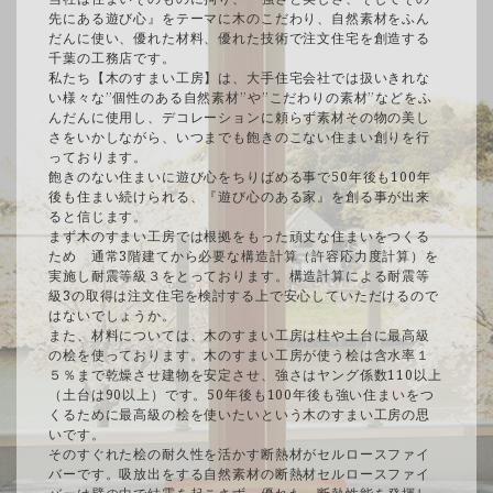
先にある遊び心』をテーマに木のこだわり、自然素材をふん
だんに使い、優れた材料、優れた技術で注文住宅を創造する
千葉の工務店です。
私たち【木のすまい工房】は、大手住宅会社では扱いきれな
い様々な”個性のある自然素材”や”こだわりの素材”などをふ
んだんに使用し、デコレーションに頼らず素材その物の美し
さをいかしながら、いつまでも飽きのこない住まい創りを行
っております。
飽きのない住まいに遊び心をちりばめる事で50年後も100年
後も住まい続けられる、『遊び心のある家』を創る事が出来
ると信じます。
まず木のすまい工房では根拠をもった頑丈な住まいをつくる
ため 通常3階建てから必要な構造計算（許容応力度計算）を
実施し耐震等級３をとっております。構造計算による耐震等
級3の取得は注文住宅を検討する上で安心していただけるので
はないでしょうか。
また、材料については、木のすまい工房は柱や土台に最高級
の桧を使っております。木のすまい工房が使う桧は含水率１
５％まで乾燥させ建物を安定させ、強さはヤング係数110以上
（土台は90以上）です。50年後も100年後も強い住まいをつ
くるために最高級の桧を使いたいという木のすまい工房の思
いです。
そのすぐれた桧の耐久性を活かす断熱材がセルロースファイ
バーです。吸放出をする自然素材の断熱材セルロースファイ