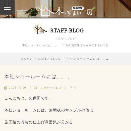
toggle
navigation
STAFF BLOG
スタッフブログ
本社ショールームには、、、｜千葉の注文住宅なら木のすまい工房
HOME
STAFF BLOG
本社ショールームには、、…
本社ショールームには、、、
2024-03-05
スタッフブログ
Y K
こんにちは、久保田です。
本社ショールームには、無垢板のサンプルの他に
施工後の内装の仕上げ雰囲気が分かる