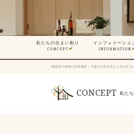
私たちの住まい創り
インフォメーショ
CONCEPT
INFORMATION
無垢材や漆喰の自然素材
平屋でも最上の構造計算
現場検査で信頼の品質
想い叶えるデザイン・設計
暮らしを楽しむ、遊び心の家
性能が支える心地よさ
何世代も住み継ぐ木の家
価格へのこだわり
家づくりステップ
見学会・イベント情
営業エリア
新着情報
スタッフ紹介
会長ブログ
社長ブログ
スタッフブログ
お客様の声
業者会「ふくろう会
プレスリリース
採用情報
無垢材や漆喰の自然素材｜千葉の注文住宅なら木のすま
CONCEPT
私たち