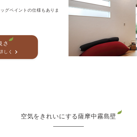
エッグペイントの仕様もありま
）
良さ
と詳しく
空気をきれいにする薩摩中霧島壁