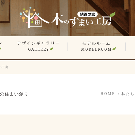
ン
デザインギャラリー
モデルルーム
GALLERY
MODELROOM
報
」
住宅 施工事例
商業施設 施工事例
YouTube
オーナー様のお住まい拝見
平屋特集
こだわりの間取り
戸
マ
リ
リ
い工房
の住まい創り
HOME
私たち