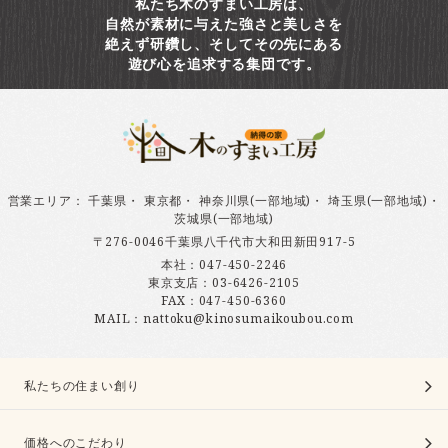
私たち木のすまい工房は、
自然が素材に与えた強さと美しさを
絶えず研鑽し、そしてその先にある
遊び心を追求する集団です。
営業エリア
：
千葉県
・
東京都
・
神奈川県(一部地域)
・
埼玉県(一部地域)
・
茨城県(一部地域)
〒276-0046千葉県八千代市大和田新田917-5
本社：
047-450-2246
東京支店：
03-6426-2105
FAX：047-450-6360
MAIL：nattoku@kinosumaikoubou.com
私たちの住まい創り
価格へのこだわり