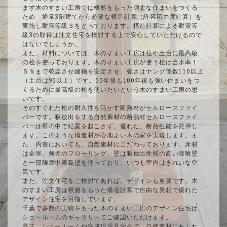
まず木のすまい工房では根拠をもった頑丈な住まいをつくる
ため 通常3階建てから必要な構造計算（許容応力度計算）を
実施し耐震等級３をとっております。構造計算による耐震等
級3の取得は注文住宅を検討する上で安心していただけるので
はないでしょうか。
また、材料については、木のすまい工房は柱や土台に最高級
の桧を使っております。木のすまい工房が使う桧は含水率１
５％まで乾燥させ建物を安定させ、強さはヤング係数110以上
（土台は90以上）です。50年後も100年後も強い住まいをつ
くるために最高級の桧を使いたいという木のすまい工房の思
いです。
そのすぐれた桧の耐久性を活かす断熱材がセルロースファイ
バーです。吸放出をする自然素材の断熱材セルロースファイ
バーは壁の中で結露を起こさず、優れた、断熱性能を発揮し
ます。このような構造材が心地よい木の家を実現します。ま
た、内装においても、自然素材にこだわっております。床材
は全室、無垢のフローリング、壁は吸放出性能の高い漆喰壁
と一部薩摩中霧島壁を使っており、いつも室内はきれいな空
気です。
また、注文住宅をご検討であれば、デザインも重要です。木
のすまい工房は根拠をもった構造計算で自由な発想で優れた
デザイン住宅を目指しています。
千葉で多数の実績をもった木のすまい工房のデザイン住宅は
ショールームのギャラリーでご確認いただけます。
是非、ショールームや完成現場見学会で、自然素材にあふれ