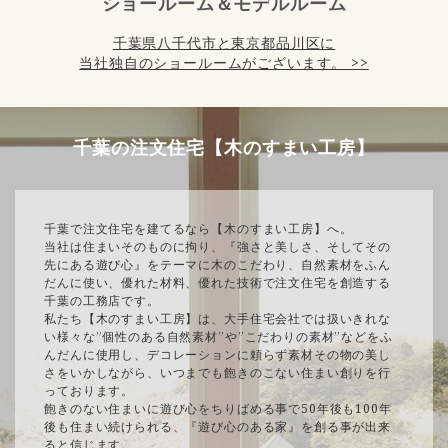
ショールーム＆モデルルーム
千葉県八千代市と東京都品川区に
当社独自のショールームがございます。 >>
千葉の注文住宅【木のすまい工房】
千葉で注文住宅を建てるなら【木のすまい工房】へ。
当社は住まいそのものに拘り、『強さと美しさ、そしてその
先にある遊び心』をテーマに木のこだわり、自然素材をふん
だんに使い、優れた材料、優れた技術で注文住宅を創造する
千葉の工務店です。
私たち【木のすまい工房】は、大手住宅会社では扱いきれな
い様々な”個性のある自然素材”や”こだわりの素材”などをふ
んだんに使用し、デコレーションに頼らず素材その物の美し
さをいかしながら、いつまでも飽きのこない住まい創りを行
っております。
飽きのない住まいに遊び心をちりばめる事で50年後も100年
後も住まい続けられる、『遊び心のある家』を創る事が出来
ると信じます。