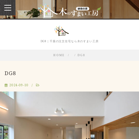
toggle
navigation
DG8｜千葉の注文住宅なら木のすまい工房
HOME
DG8
DG8
2024-09-10