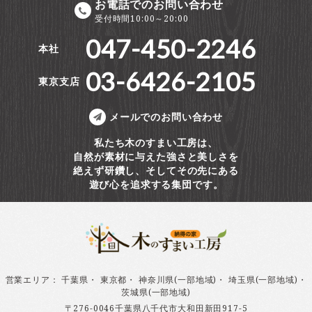
お電話でのお問い合わせ
受付時間10:00～20:00
047-450-2246
本社
03-6426-2105
東京支店
メールでのお問い合わせ
私たち木のすまい工房は、
自然が素材に与えた強さと美しさを
絶えず研鑽し、そしてその先にある
遊び心を追求する集団です。
営業エリア
：
千葉県
・
東京都
・
神奈川県(一部地域)
・
埼玉県(一部地域)
・
茨城県(一部地域)
〒276-0046千葉県八千代市大和田新田917-5