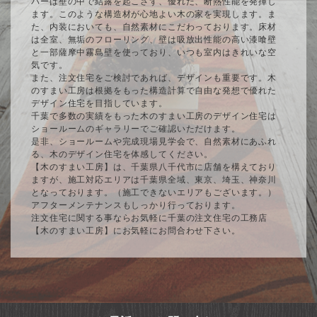
バーは壁の中で結露を起こさず、優れた、断熱性能を発揮し
ます。このような構造材が心地よい木の家を実現します。ま
た、内装においても、自然素材にこだわっております。床材
は全室、無垢のフローリング、壁は吸放出性能の高い漆喰壁
と一部薩摩中霧島壁を使っており、いつも室内はきれいな空
気です。
また、注文住宅をご検討であれば、デザインも重要です。木
のすまい工房は根拠をもった構造計算で自由な発想で優れた
デザイン住宅を目指しています。
千葉で多数の実績をもった木のすまい工房のデザイン住宅は
ショールームのギャラリーでご確認いただけます。
是非、ショールームや完成現場見学会で、自然素材にあふれ
る、木のデザイン住宅を体感してください。
【木のすまい工房】は、千葉県八千代市に店舗を構えており
ますが、施工対応エリアは千葉県全域、東京、埼玉、神奈川
となっております。（施工できないエリアもございます。）
アフターメンテナンスもしっかり行っております。
注文住宅に関する事ならお気軽に千葉の注文住宅の工務店
【木のすまい工房】にお気軽にお問合わせ下さい。