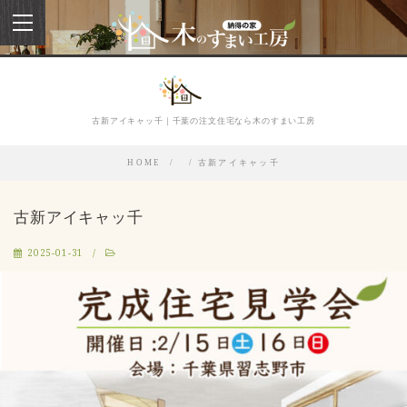
toggle
navigation
古新アイキャッ千｜千葉の注文住宅なら木のすまい工房
HOME
古新アイキャッ千
古新アイキャッ千
2025-01-31