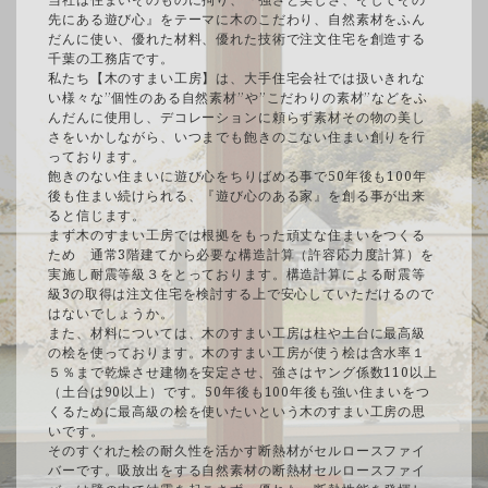
先にある遊び心』をテーマに木のこだわり、自然素材をふん
だんに使い、優れた材料、優れた技術で注文住宅を創造する
千葉の工務店です。
私たち【木のすまい工房】は、大手住宅会社では扱いきれな
い様々な”個性のある自然素材”や”こだわりの素材”などをふ
んだんに使用し、デコレーションに頼らず素材その物の美し
さをいかしながら、いつまでも飽きのこない住まい創りを行
っております。
飽きのない住まいに遊び心をちりばめる事で50年後も100年
後も住まい続けられる、『遊び心のある家』を創る事が出来
ると信じます。
まず木のすまい工房では根拠をもった頑丈な住まいをつくる
ため 通常3階建てから必要な構造計算（許容応力度計算）を
実施し耐震等級３をとっております。構造計算による耐震等
級3の取得は注文住宅を検討する上で安心していただけるので
はないでしょうか。
また、材料については、木のすまい工房は柱や土台に最高級
の桧を使っております。木のすまい工房が使う桧は含水率１
５％まで乾燥させ建物を安定させ、強さはヤング係数110以上
（土台は90以上）です。50年後も100年後も強い住まいをつ
くるために最高級の桧を使いたいという木のすまい工房の思
いです。
そのすぐれた桧の耐久性を活かす断熱材がセルロースファイ
バーです。吸放出をする自然素材の断熱材セルロースファイ