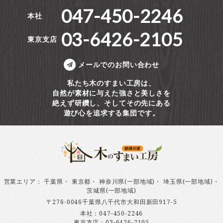
047-450-2246
本社
03-6426-2105
東京支店
メールでのお問い合わせ
私たち木のすまい工房は、
自然が素材に与えた強さと美しさを
絶えず研鑽し、そしてその先にある
遊び心を追求する集団です。
営業エリア
：
千葉県
・
東京都
・
神奈川県(一部地域)
・
埼玉県(一部地域)
・
茨城県(一部地域)
〒276-0046千葉県八千代市大和田新田917-5
本社：
047-450-2246
東京支店：
03-6426-2105