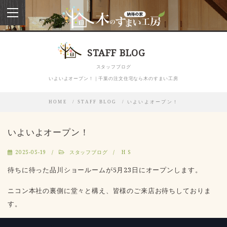
toggle
navigation
STAFF BLOG
スタッフブログ
いよいよオープン！｜千葉の注文住宅なら木のすまい工房
HOME
STAFF BLOG
いよいよオープン！
いよいよオープン！
2025-05-19
スタッフブログ
H S
待ちに待った品川ショールームが5月23日にオープンします。
ニコン本社の裏側に堂々と構え、皆様のご来店お待ちしておりま
す。