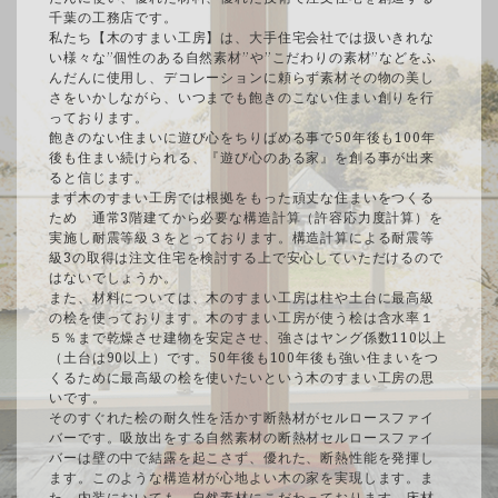
千葉の工務店です。
私たち【木のすまい工房】は、大手住宅会社では扱いきれな
い様々な”個性のある自然素材”や”こだわりの素材”などをふ
んだんに使用し、デコレーションに頼らず素材その物の美し
さをいかしながら、いつまでも飽きのこない住まい創りを行
っております。
飽きのない住まいに遊び心をちりばめる事で50年後も100年
後も住まい続けられる、『遊び心のある家』を創る事が出来
ると信じます。
まず木のすまい工房では根拠をもった頑丈な住まいをつくる
ため 通常3階建てから必要な構造計算（許容応力度計算）を
実施し耐震等級３をとっております。構造計算による耐震等
級3の取得は注文住宅を検討する上で安心していただけるので
はないでしょうか。
また、材料については、木のすまい工房は柱や土台に最高級
の桧を使っております。木のすまい工房が使う桧は含水率１
５％まで乾燥させ建物を安定させ、強さはヤング係数110以上
（土台は90以上）です。50年後も100年後も強い住まいをつ
くるために最高級の桧を使いたいという木のすまい工房の思
いです。
そのすぐれた桧の耐久性を活かす断熱材がセルロースファイ
バーです。吸放出をする自然素材の断熱材セルロースファイ
バーは壁の中で結露を起こさず、優れた、断熱性能を発揮し
ます。このような構造材が心地よい木の家を実現します。ま
た、内装においても、自然素材にこだわっております。床材