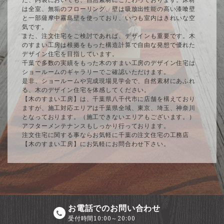
は全室、無垢のフローリング、壁は吸放出性能の高い漆喰壁
と一部薩摩中霧島壁を使っており、いつも室内はきれいな空
気です。
また、注文住宅をご検討であれば、デザインも重要です。木
のすまい工房は根拠をもった構造計算で自由な発想で優れた
デザイン住宅を目指しています。
千葉で多数の実績をもった木のすまい工房のデザイン住宅は
ショールームのギャラリーでご確認いただけます。
是非、ショールームや完成現場見学会で、自然素材にあふれ
る、木のデザイン住宅を体感してください。
【木のすまい工房】は、千葉県八千代市に店舗を構えており
ますが、施工対応エリアは千葉県全域、東京、埼玉、神奈川
となっております。（施工できないエリアもございます。）
アフターメンテナンスもしっかり行っております。
注文住宅に関する事ならお気軽に千葉の注文住宅の工務店
【木のすまい工房】にお気軽にお問合わせ下さい。
お電話でのお問い合わせ
受付時間10:00～20:00