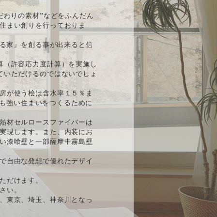
だわりの素材”などをふんだん
住まい創りを行っておりま
ある家』を創る事が出来ると信
算（許容応力度計算）を実施し
ていただけるのではないでしょ
房が使う桧は含水率１５％ま
後も強い住まいをつくるために
熱材セルロースファイバーは
実現します。また、内装にお
い漆喰壁と一部薩摩中霧島壁
で自由な発想で優れたデザイ
ただけます。
さい。
、東京、埼玉、神奈川となっ