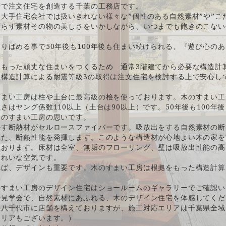
術で注文住宅を創造する千葉の工務店です。
大手住宅会社では扱いきれない様々な”個性のある自然素材”や”こ
頼らず素材その物の美しさをいかしながら、いつまでも飽きのこない
りばめる事で50年後も100年後も住まい続けられる、『遊び心の
をもった頑丈な住まいをつくるため 通常3階建てから必要な構造計
。構造計算による耐震等級3の取得は注文住宅を検討する上で安心し
すまい工房は柱や土台に最高級の桧を使っております。木のすまい工
さはヤング係数110以上（土台は90以上）です。50年後も100年
木のすまい工房の思いです。
かす断熱材がセルロースファイバーです。吸放出をする自然素材の断
れた、断熱性能を発揮します。このような構造材が心地よい木の家を
ております。床材は全室、無垢のフローリング、壁は吸放出性能の高
きれいな空気です。
れば、デザインも重要です。木のすまい工房は根拠をもった構造計算
のすまい工房のデザイン住宅はショールームのギャラリーでご確認い
場見学会で、自然素材にあふれる、木のデザイン住宅を体感してくだ
県八千代市に店舗を構えておりますが、施工対応エリアは千葉県全域
エリアもございます。）