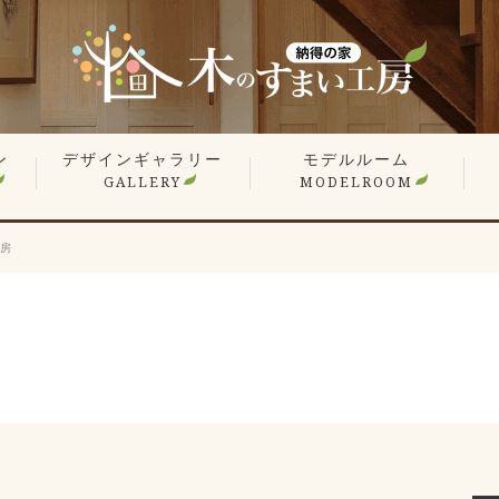
ン
デザインギャラリー
モデルルーム
GALLERY
MODELROOM
報
」
住宅 施工事例
商業施設 施工事例
YouTube
オーナー様のお住まい拝見
平屋特集
こだわりの間取り
戸
マ
リ
リ
工房