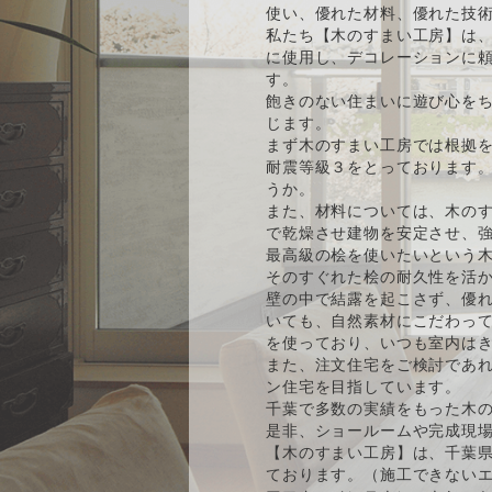
使い、優れた材料、優れた技
私たち【木のすまい工房】は、
に使用し、デコレーションに
す。
飽きのない住まいに遊び心をち
じます。
まず木のすまい工房では根拠
耐震等級３をとっております
うか。
また、材料については、木の
で乾燥させ建物を安定させ、強
最高級の桧を使いたいという
そのすぐれた桧の耐久性を活
壁の中で結露を起こさず、優
いても、自然素材にこだわっ
を使っており、いつも室内は
また、注文住宅をご検討であ
ン住宅を目指しています。
千葉で多数の実績をもった木
是非、ショールームや完成現
【木のすまい工房】は、千葉
ております。（施工できない