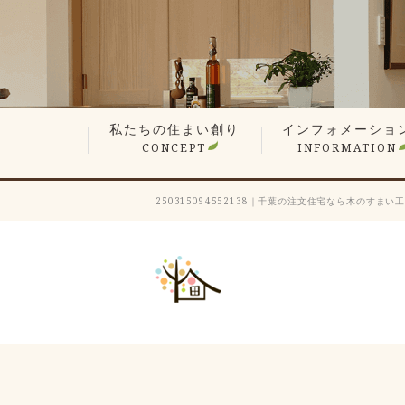
私たちの住まい創り
インフォメーショ
CONCEPT
INFORMATION
無垢材や漆喰の自然素材
平屋でも最上の構造計算
現場検査で信頼の品質
想い叶えるデザイン・設計
暮らしを楽しむ、遊び心の家
性能が支える心地よさ
何世代も住み継ぐ木の家
価格へのこだわり
家づくりステップ
見学会・イベント情
営業エリア
新着情報
スタッフ紹介
会長ブログ
社長ブログ
スタッフブログ
お客様の声
業者会「ふくろう会
プレスリリース
採用情報
250315094552138｜千葉の注文住宅なら木のすまい