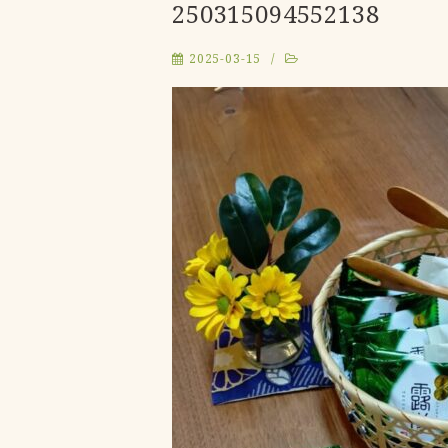
250315094552138
2025-03-15