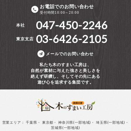
お電話でのお問い合わせ
受付時間10:00～20:00
047-450-2246
本社
03-6426-2105
東京支店
メールでのお問い合わせ
私たち木のすまい工房は、
自然が素材に与えた強さと美しさを
絶えず研鑽し、そしてその先にある
遊び心を追求する集団です。
営業エリア
：
千葉県
・
東京都
・
神奈川県(一部地域)
・
埼玉県(一部地域)
・
茨城県(一部地域)