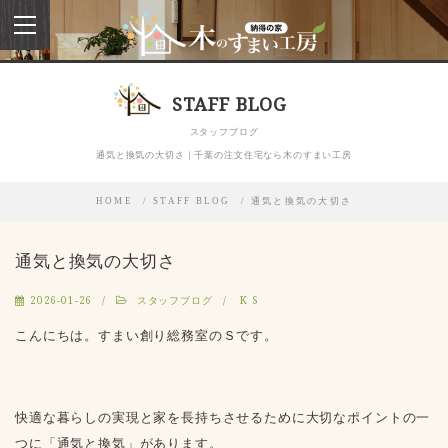
toggle
navigation
STAFF BLOG
スタッフブログ
通気と換気の大切さ｜千葉の注文住宅なら木のすまい工房
HOME
STAFF BLOG
通気と換気の大切さ
通気と換気の大切さ
2026-01-26
スタッフブログ
K S
こんにちは。すまい創り総務室のＳです。
快適な暮らしの実現と家を長持ちさせるために大切なポイントの一
つに「通気と換気」があります。