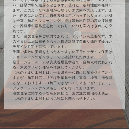
バーは壁の中で結露を起こさず、優れた、断熱性能を発揮し
ます。このような構造材が心地よい木の家を実現します。ま
た、内装においても、自然素材にこだわっております。床材
は全室、無垢のフローリング、壁は吸放出性能の高い漆喰壁
と一部薩摩中霧島壁を使っており、いつも室内はきれいな空
気です。
また、注文住宅をご検討であれば、デザインも重要です。木
のすまい工房は根拠をもった構造計算で自由な発想で優れた
デザイン住宅を目指しています。
千葉で多数の実績をもった木のすまい工房のデザイン住宅は
ショールームのギャラリーでご確認いただけます。
是非、ショールームや完成現場見学会で、自然素材にあふれ
る、木のデザイン住宅を体感してください。
【木のすまい工房】は、千葉県八千代市に店舗を構えており
ますが、施工対応エリアは千葉県全域、東京、埼玉、神奈川
となっております。（施工できないエリアもございます。）
アフターメンテナンスもしっかり行っております。
注文住宅に関する事ならお気軽に千葉の注文住宅の工務店
【木のすまい工房】にお気軽にお問合わせ下さい。