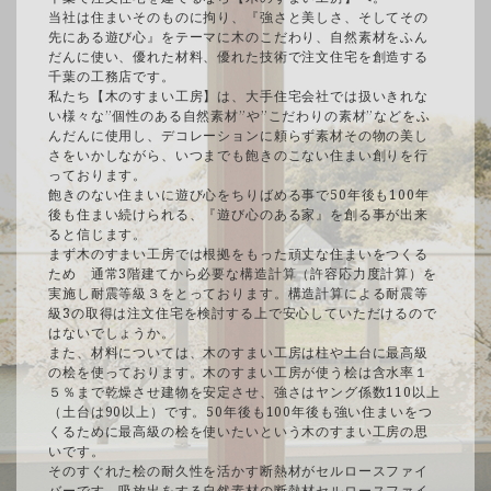
当社は住まいそのものに拘り、『強さと美しさ、そしてその
先にある遊び心』をテーマに木のこだわり、自然素材をふん
だんに使い、優れた材料、優れた技術で注文住宅を創造する
千葉の工務店です。
私たち【木のすまい工房】は、大手住宅会社では扱いきれな
い様々な”個性のある自然素材”や”こだわりの素材”などをふ
んだんに使用し、デコレーションに頼らず素材その物の美し
さをいかしながら、いつまでも飽きのこない住まい創りを行
っております。
飽きのない住まいに遊び心をちりばめる事で50年後も100年
後も住まい続けられる、『遊び心のある家』を創る事が出来
ると信じます。
まず木のすまい工房では根拠をもった頑丈な住まいをつくる
ため 通常3階建てから必要な構造計算（許容応力度計算）を
実施し耐震等級３をとっております。構造計算による耐震等
級3の取得は注文住宅を検討する上で安心していただけるので
はないでしょうか。
また、材料については、木のすまい工房は柱や土台に最高級
の桧を使っております。木のすまい工房が使う桧は含水率１
５％まで乾燥させ建物を安定させ、強さはヤング係数110以上
（土台は90以上）です。50年後も100年後も強い住まいをつ
くるために最高級の桧を使いたいという木のすまい工房の思
いです。
そのすぐれた桧の耐久性を活かす断熱材がセルロースファイ
バーです。吸放出をする自然素材の断熱材セルロースファイ