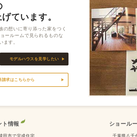
の
上げています。
族の想いに寄り添った家をつく
ショールームで見られるものな
います。
モデルハウスを見学したい
料請求はこちらから
ント情報
ショール
) は成田市で完成住宅
千葉県八千