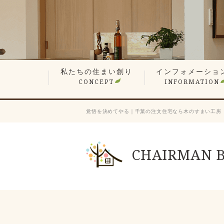
私たちの住まい創り
インフォメーショ
CONCEPT
INFORMATION
無垢材や漆喰の自然素材
平屋でも最上の構造計算
現場検査で信頼の品質
想い叶えるデザイン・設計
暮らしを楽しむ、遊び心の家
性能が支える心地よさ
何世代も住み継ぐ木の家
価格へのこだわり
家づくりステップ
見学会・イベント情
営業エリア
新着情報
スタッフ紹介
会長ブログ
社長ブログ
スタッフブログ
お客様の声
業者会「ふくろう会
プレスリリース
採用情報
覚悟を決めてやる｜千葉の注文住宅なら木のすまい工房
CHAIRMAN 