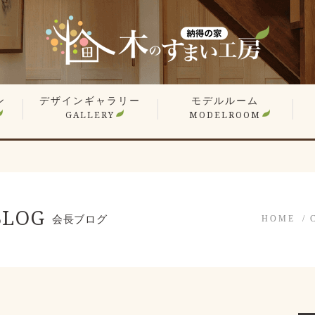
ン
デザインギャラリー
モデルルーム
GALLERY
MODELROOM
報
」
住宅 施工事例
商業施設 施工事例
YouTube
オーナー様のお住まい拝見
平屋特集
こだわりの間取り
戸
マ
リ
リ
BLOG
会長ブログ
HOME