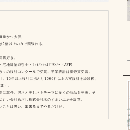
慎重かつ大胆。
は2倍以上の力で頑張れる。
読書好き。
建物取引士・ﾌｧｲﾅﾝｼｬﾙﾌﾟﾗﾝﾅｰ（AFP)
数々の設計コンクールで受賞。卒業設計は優秀賞受賞。
社。10年以上設計に携わり1000件以上の実設計を経験後、
千葉）。
長に就任。強さと美しさをテーマに多くの商品を発表。そ
に近い会社めざし株式会社木のすまい工房を設立。
いことは無い。出来るまでやるだけだ。