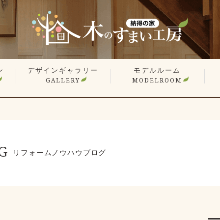
ン
デザインギャラリー
モデルルーム
GALLERY
MODELROOM
報
」
住宅 施工事例
商業施設 施工事例
YouTube
オーナー様のお住まい拝見
平屋特集
こだわりの間取り
戸
マ
リ
リ
G
リフォームノウハウブログ