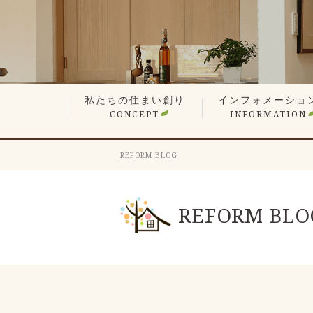
私たちの住まい創り
インフォメーショ
CONCEPT
INFORMATION
無垢材や漆喰の自然素材
平屋でも最上の構造計算
現場検査で信頼の品質
想い叶えるデザイン・設計
暮らしを楽しむ、遊び心の家
性能が支える心地よさ
何世代も住み継ぐ木の家
価格へのこだわり
家づくりステップ
見学会・イベント情
営業エリア
新着情報
スタッフ紹介
会長ブログ
社長ブログ
スタッフブログ
お客様の声
業者会「ふくろう会
プレスリリース
採用情報
REFORM BLOG
REFORM BLO