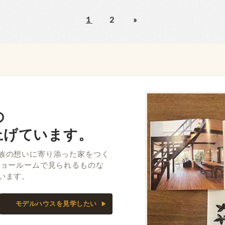
1
2
»
の
上げています。
族の想いに寄り添った家をつく
ショールームで見られるものな
います。
モデルハウスを見学したい