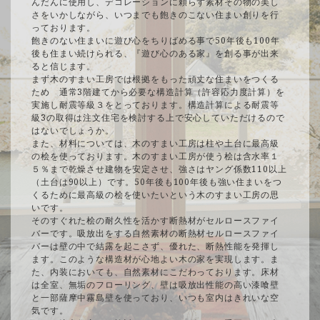
んだんに使用し、デコレーションに頼らず素材その物の美し
さをいかしながら、いつまでも飽きのこない住まい創りを行
っております。
飽きのない住まいに遊び心をちりばめる事で50年後も100年
後も住まい続けられる、『遊び心のある家』を創る事が出来
ると信じます。
まず木のすまい工房では根拠をもった頑丈な住まいをつくる
ため 通常3階建てから必要な構造計算（許容応力度計算）を
実施し耐震等級３をとっております。構造計算による耐震等
級3の取得は注文住宅を検討する上で安心していただけるので
はないでしょうか。
また、材料については、木のすまい工房は柱や土台に最高級
の桧を使っております。木のすまい工房が使う桧は含水率１
５％まで乾燥させ建物を安定させ、強さはヤング係数110以上
（土台は90以上）です。50年後も100年後も強い住まいをつ
くるために最高級の桧を使いたいという木のすまい工房の思
いです。
そのすぐれた桧の耐久性を活かす断熱材がセルロースファイ
バーです。吸放出をする自然素材の断熱材セルロースファイ
バーは壁の中で結露を起こさず、優れた、断熱性能を発揮し
ます。このような構造材が心地よい木の家を実現します。ま
た、内装においても、自然素材にこだわっております。床材
は全室、無垢のフローリング、壁は吸放出性能の高い漆喰壁
と一部薩摩中霧島壁を使っており、いつも室内はきれいな空
気です。