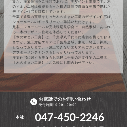
また、注文住宅をご検討であれば、デザインも重要です。木
のすまい工房は根拠をもった構造計算で自由な発想で優れた
デザイン住宅を目指しています。
千葉で多数の実績をもった木のすまい工房のデザイン住宅は
ショールームのギャラリーでご確認いただけます。
是非、ショールームや完成現場見学会で、自然素材にあふれ
る、木のデザイン住宅を体感してください。
【木のすまい工房】は、千葉県八千代市に店舗を構えており
ますが、施工対応エリアは千葉県全域、東京、埼玉、神奈川
となっております。（施工できないエリアもございます。）
アフターメンテナンスもしっかり行っております。
注文住宅に関する事ならお気軽に千葉の注文住宅の工務店
【木のすまい工房】にお気軽にお問合わせ下さい。
お電話でのお問い合わせ
受付時間10:00～20:00
047-450-2246
本社