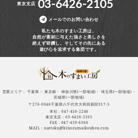
03-6426-2105
東京支店
メールでのお問い合わせ
私たち木のすまい工房は、
自然が素材に与えた強さと美しさを
絶えず研鑽し、そしてその先にある
遊び心を追求する集団です。
営業エリア
：
千葉県
・
東京都
・
神奈川県(一部地域)
・
埼玉県(一部地域)
・
茨城県(一部地域)
〒276-0046千葉県八千代市大和田新田917-5
本社：
047-450-2246
東京支店：
03-6426-2105
FAX：047-450-6360
MAIL：nattoku@kinosumaikoubou.com