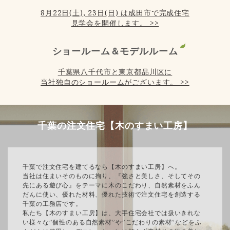
8月22日(土), 23日(日) は成田市で完成住宅
見学会を開催します。 >>
ショールーム＆モデルルーム
千葉県八千代市と東京都品川区に
当社独自のショールームがございます。 >>
千葉の注文住宅【木のすまい工房】
千葉で注文住宅を建てるなら【木のすまい工房】へ。
当社は住まいそのものに拘り、『強さと美しさ、そしてその
先にある遊び心』をテーマに木のこだわり、自然素材をふん
だんに使い、優れた材料、優れた技術で注文住宅を創造する
千葉の工務店です。
私たち【木のすまい工房】は、大手住宅会社では扱いきれな
い様々な”個性のある自然素材”や”こだわりの素材”などをふ