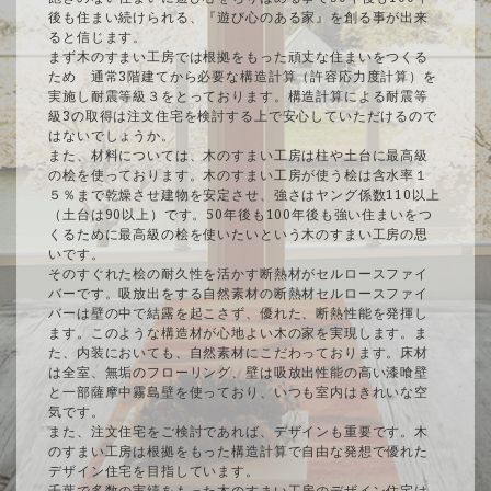
後も住まい続けられる、『遊び心のある家』を創る事が出来
ると信じます。
まず木のすまい工房では根拠をもった頑丈な住まいをつくる
ため 通常3階建てから必要な構造計算（許容応力度計算）を
実施し耐震等級３をとっております。構造計算による耐震等
級3の取得は注文住宅を検討する上で安心していただけるので
はないでしょうか。
また、材料については、木のすまい工房は柱や土台に最高級
の桧を使っております。木のすまい工房が使う桧は含水率１
５％まで乾燥させ建物を安定させ、強さはヤング係数110以上
（土台は90以上）です。50年後も100年後も強い住まいをつ
くるために最高級の桧を使いたいという木のすまい工房の思
いです。
そのすぐれた桧の耐久性を活かす断熱材がセルロースファイ
バーです。吸放出をする自然素材の断熱材セルロースファイ
バーは壁の中で結露を起こさず、優れた、断熱性能を発揮し
ます。このような構造材が心地よい木の家を実現します。ま
た、内装においても、自然素材にこだわっております。床材
は全室、無垢のフローリング、壁は吸放出性能の高い漆喰壁
と一部薩摩中霧島壁を使っており、いつも室内はきれいな空
気です。
また、注文住宅をご検討であれば、デザインも重要です。木
のすまい工房は根拠をもった構造計算で自由な発想で優れた
デザイン住宅を目指しています。
千葉で多数の実績をもった木のすまい工房のデザイン住宅は