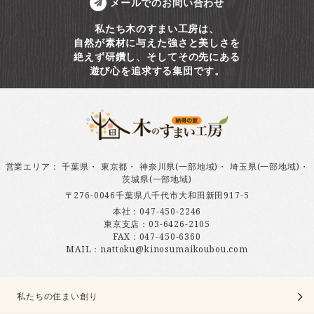
メールでのお問い合わせ
私たち木のすまい工房は、
自然が素材に与えた強さと美しさを
絶えず研鑽し、そしてその先にある
遊び心を追求する集団です。
営業エリア
：
千葉県
・
東京都
・
神奈川県(一部地域)
・
埼玉県(一部地域)
・
茨城県(一部地域)
〒276-0046千葉県八千代市大和田新田917-5
本社：
047-450-2246
東京支店：
03-6426-2105
FAX：047-450-6360
MAIL：nattoku@kinosumaikoubou.com
私たちの住まい創り