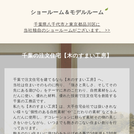
ショールーム＆モデルルーム
千葉県八千代市と東京都品川区に
当社独自のショールームがございます。 >>
千葉の注文住宅【木のすまい工房】
千葉で注文住宅を建てるなら【木のすまい工房】へ。
当社は住まいそのものに拘り、『強さと美しさ、そしてその
先にある遊び心』をテーマに木のこだわり、自然素材をふん
だんに使い、優れた材料、優れた技術で注文住宅を創造する
千葉の工務店です。
私たち【木のすまい工房】は、大手住宅会社では扱いきれな
い様々な”個性のある自然素材”や”こだわりの素材”などをふ
んだんに使用し、デコレーションに頼らず素材その物の美し
さをいかしながら、いつまでも飽きのこない住まい創りを行
っております。
飽きのない住まいに遊び心をちりばめる事で50年後も100年