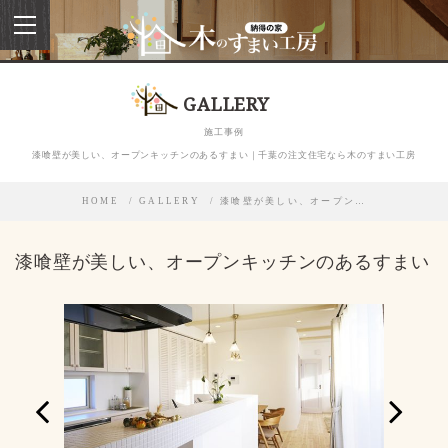
toggle
navigation
GALLERY
施工事例
漆喰壁が美しい、オープンキッチンのあるすまい｜千葉の注文住宅なら木のすまい工房
HOME
GALLERY
漆喰壁が美しい、オープン…
漆喰壁が美しい、オープンキッチンのあるすまい
Previous
Next