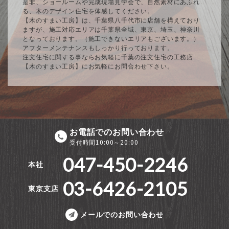
是非、ショールームや完成現場見学会で、自然素材にあふれ
る、木のデザイン住宅を体感してください。
【木のすまい工房】は、千葉県八千代市に店舗を構えており
ますが、施工対応エリアは千葉県全域、東京、埼玉、神奈川
となっております。（施工できないエリアもございます。）
アフターメンテナンスもしっかり行っております。
注文住宅に関する事ならお気軽に千葉の注文住宅の工務店
【木のすまい工房】にお気軽にお問合わせ下さい。
お電話でのお問い合わせ
受付時間10:00～20:00
047-450-2246
本社
03-6426-2105
東京支店
メールでのお問い合わせ