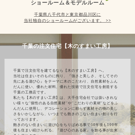
ショールーム＆モデルルーム
千葉県八千代市と東京都品川区に
当社独自のショールームがございます。 >>
千葉の注文住宅【木のすまい工房】
千葉で注文住宅を建てるなら【木のすまい工房】へ。
当社は住まいそのものに拘り、『強さと美しさ、そしてその
先にある遊び心』をテーマに木のこだわり、自然素材をふん
だんに使い、優れた材料、優れた技術で注文住宅を創造する
千葉の工務店です。
私たち【木のすまい工房】は、大手住宅会社では扱いきれな
い様々な”個性のある自然素材”や”こだわりの素材”などをふ
んだんに使用し、デコレーションに頼らず素材その物の美し
さをいかしながら、いつまでも飽きのこない住まい創りを行
っております。
飽きのない住まいに遊び心をちりばめる事で50年後も100年
後も住まい続けられる、『遊び心のある家』を創る事が出来