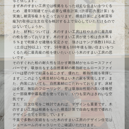
ると信じます。
まず木のすまい工房では根拠をもった頑丈な住まいをつくる
ため 通常3階建てから必要な構造計算（許容応力度計算）を
実施し耐震等級３をとっております。構造計算による耐震等
級3の取得は注文住宅を検討する上で安心していただけるので
はないでしょうか。
また、材料については、木のすまい工房は柱や土台に最高級
の桧を使っております。木のすまい工房が使う桧は含水率１
５％まで乾燥させ建物を安定させ、強さはヤング係数110以上
（土台は90以上）です。50年後も100年後も強い住まいをつ
くるために最高級の桧を使いたいという木のすまい工房の思
いです。
そのすぐれた桧の耐久性を活かす断熱材がセルロースファイ
バーです。吸放出をする自然素材の断熱材セルロースファイ
バーは壁の中で結露を起こさず、優れた、断熱性能を発揮し
ます。このような構造材が心地よい木の家を実現します。ま
た、内装においても、自然素材にこだわっております。床材
は全室、無垢のフローリング、壁は吸放出性能の高い漆喰壁
と一部薩摩中霧島壁を使っており、いつも室内はきれいな空
気です。
また、注文住宅をご検討であれば、デザインも重要です。木
のすまい工房は根拠をもった構造計算で自由な発想で優れた
デザイン住宅を目指しています。
千葉で多数の実績をもった木のすまい工房のデザイン住宅は
ショールームのギャラリーでご確認いただけます。