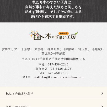
私たち木のすまい工房は、
自然が素材に与えた強さと美しさを
絶えず研鑽し、そしてその先にある
遊び心を追求する集団です。
営業エリア
：
千葉県
・
東京都
・
神奈川県(一部地域)
・
埼玉県(一部地域)
・
茨城県(一部地域)
〒276-0046千葉県八千代市大和田新田917-5
本社：
047-450-2246
東京支店：
03-6426-2105
FAX：047-450-6360
MAIL：nattoku@kinosumaikoubou.com
私たちの住まい創り
価格へのこだわり