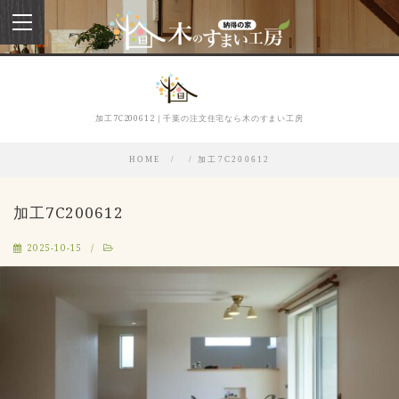
toggle
navigation
加工7C200612｜千葉の注文住宅なら木のすまい工房
HOME
加工7C200612
加工7C200612
2025-10-15