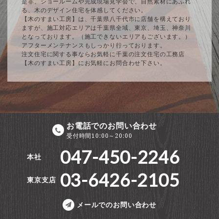
是非、ショールームや完成現場見学会で、自然素材にあふれ
る、木のデザイン住宅を体感してください。
【木のすまい工房】は、千葉県八千代市に店舗を構えており
ますが、施工対応エリアは千葉県全域、東京、埼玉、神奈川
となっております。（施工できないエリアもございます。）
アフターメンテナンスもしっかり行っております。
注文住宅に関する事ならお気軽に千葉の注文住宅の工務店
【木のすまい工房】にお気軽にお問合わせ下さい。
お電話でのお問い合わせ
受付時間10:00～20:00
047-450-2246
本社
03-6426-2105
東京支店
メールでのお問い合わせ