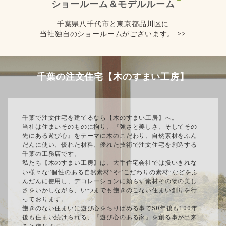
ショールーム＆モデルルーム
千葉県八千代市と東京都品川区に
当社独自のショールームがございます。 >>
千葉の注文住宅【木のすまい工房】
千葉で注文住宅を建てるなら【木のすまい工房】へ。
当社は住まいそのものに拘り、『強さと美しさ、そしてその
先にある遊び心』をテーマに木のこだわり、自然素材をふん
だんに使い、優れた材料、優れた技術で注文住宅を創造する
千葉の工務店です。
私たち【木のすまい工房】は、大手住宅会社では扱いきれな
い様々な”個性のある自然素材”や”こだわりの素材”などをふ
んだんに使用し、デコレーションに頼らず素材その物の美し
さをいかしながら、いつまでも飽きのこない住まい創りを行
っております。
飽きのない住まいに遊び心をちりばめる事で50年後も100年
後も住まい続けられる、『遊び心のある家』を創る事が出来