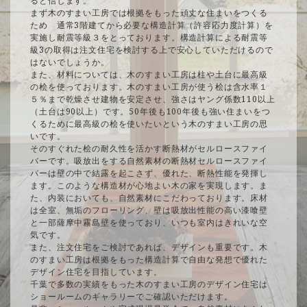
ると信じます。
まず木のすまい工房では根拠をもった頑丈な住まいをつくる
ため 通常3階建てから必要な構造計算（許容応力度計算）を
実施し耐震等級３をとっております。構造計算による耐震等
級3の取得は注文住宅を検討する上で安心していただけるので
はないでしょうか。
また、材料については、木のすまい工房は柱や土台に最高級
の桧を使っております。木のすまい工房が使う桧は含水率１
５％まで乾燥させ建物を安定させ、強さはヤング係数110以上
（土台は90以上）です。50年後も100年後も強い住まいをつ
くるために最高級の桧を使いたいという木のすまい工房の思
いです。
そのすぐれた桧の耐久性を活かす断熱材がセルロースファイ
バーです。吸放出をする自然素材の断熱材セルロースファイ
バーは壁の中で結露を起こさず、優れた、断熱性能を発揮し
ます。このような構造材が心地よい木の家を実現します。ま
た、内装においても、自然素材にこだわっております。床材
は全室、無垢のフローリング、壁は吸放出性能の高い漆喰壁
と一部薩摩中霧島壁を使っており、いつも室内はきれいな空
気です。
また、注文住宅をご検討であれば、デザインも重要です。木
のすまい工房は根拠をもった構造計算で自由な発想で優れた
デザイン住宅を目指しています。
千葉で多数の実績をもった木のすまい工房のデザイン住宅は
ショールームのギャラリーでご確認いただけます。