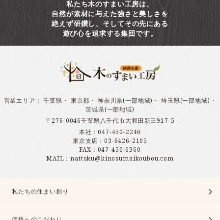
私たち木のすまい工房は、
自然が素材に与えた強さと美しさを
絶えず研鑽し、そしてその先にある
遊び心を追求する集団です。
営業エリア
：
千葉県
・
東京都
・
神奈川県(一部地域)
・
埼玉県(一部地域)
・
茨城県(一部地域)
〒276-0046千葉県八千代市大和田新田917-5
本社：
047-450-2246
東京支店：
03-6426-2105
FAX：047-450-6360
MAIL：nattoku@kinosumaikoubou.com
私たちの住まい創り
価格へのこだわり