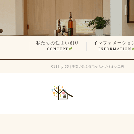
私たちの住まい創り
インフォメーショ
CONCEPT
INFORMATION
無垢材や漆喰の自然素材
平屋でも最上の構造計算
現場検査で信頼の品質
想い叶えるデザイン・設計
暮らしを楽しむ、遊び心の家
性能が支える心地よさ
何世代も住み継ぐ木の家
価格へのこだわり
家づくりステップ
見学会・イベント情
営業エリア
新着情報
スタッフ紹介
会長ブログ
社長ブログ
スタッフブログ
お客様の声
業者会「ふくろう会
プレスリリース
採用情報
0119_p-55｜千葉の注文住宅なら木のすまい工房