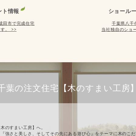
ント情報
ショール
) は成田市で完成住宅
千葉県八千
す。 >>
当社独自のショー
千葉の注文住宅【木のすまい工房
【木のすまい工房】へ。
、『強さと美しさ、そしてその先にある遊び心』をテーマに木のこだ