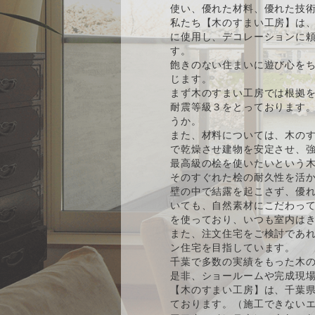
使い、優れた材料、優れた技
私たち【木のすまい工房】は、
に使用し、デコレーションに
す。
飽きのない住まいに遊び心をち
じます。
まず木のすまい工房では根拠
耐震等級３をとっております
うか。
また、材料については、木の
で乾燥させ建物を安定させ、強
最高級の桧を使いたいという
そのすぐれた桧の耐久性を活
壁の中で結露を起こさず、優
いても、自然素材にこだわっ
を使っており、いつも室内は
また、注文住宅をご検討であ
ン住宅を目指しています。
千葉で多数の実績をもった木
是非、ショールームや完成現
【木のすまい工房】は、千葉
ております。（施工できない