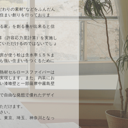
だわりの素材”などをふんだん
住まい創りを行っておりま
ある家』を創る事が出来ると信
算（許容応力度計算）を実施し
ていただけるのではないでしょ
房が使う桧は含水率１５％ま
後も強い住まいをつくるために
熱材セルロースファイバーは
実現します。また、内装にお
い漆喰壁と一部薩摩中霧島壁
で自由な発想で優れたデザイ
ただけます。
さい。
、東京、埼玉、神奈川となっ