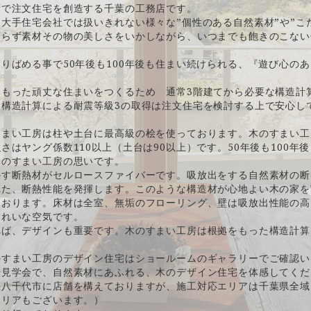
術で注文住宅を創造する千葉の工務店です。
大手住宅会社では扱いきれない様々な”個性のある自然素材”や”こ
頼らず素材その物の美しさをいかしながら、いつまでも飽きのこない
りばめる事で50年後も100年後も住まい続けられる、『遊び心の
をもった頑丈な住まいをつくるため 通常3階建てから必要な構造計
。構造計算による耐震等級3の取得は注文住宅を検討する上で安心し
すまい工房は柱や土台に最高級の桧を使っております。木のすまい工
さはヤング係数110以上（土台は90以上）です。50年後も100年
木のすまい工房の思いです。
かす断熱材がセルロースファイバーです。吸放出をする自然素材の断
れた、断熱性能を発揮します。このような構造材が心地よい木の家を
ております。床材は全室、無垢のフローリング、壁は吸放出性能の高
きれいな空気です。
れば、デザインも重要です。木のすまい工房は根拠をもった構造計算
のすまい工房のデザイン住宅はショールームのギャラリーでご確認い
場見学会で、自然素材にあふれる、木のデザイン住宅を体感してくだ
県八千代市に店舗を構えておりますが、施工対応エリアは千葉県全域
エリアもございます。）