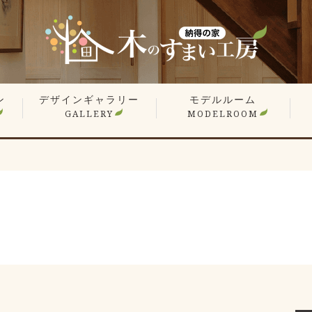
ン
デザインギャラリー
モデルルーム
GALLERY
MODELROOM
報
」
住宅 施工事例
商業施設 施工事例
YouTube
オーナー様のお住まい拝見
平屋特集
こだわりの間取り
戸
マ
リ
リ