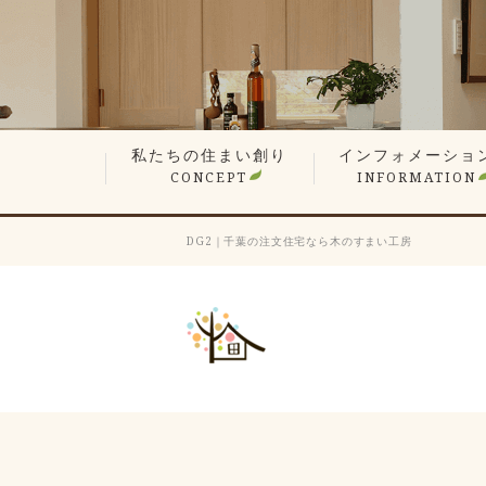
私たちの住まい創り
インフォメーショ
CONCEPT
INFORMATION
無垢材や漆喰の自然素材
平屋でも最上の構造計算
現場検査で信頼の品質
想い叶えるデザイン・設計
暮らしを楽しむ、遊び心の家
性能が支える心地よさ
何世代も住み継ぐ木の家
価格へのこだわり
家づくりステップ
見学会・イベント情
営業エリア
新着情報
スタッフ紹介
会長ブログ
社長ブログ
スタッフブログ
お客様の声
業者会「ふくろう会
プレスリリース
採用情報
DG2｜千葉の注文住宅なら木のすまい工房