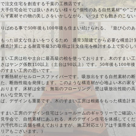
術で注文住宅を創造する千葉の工務店です。
大手住宅会社では扱いきれない様々な”個性のある自然素材”や”こ
頼らず素材その物の美しさをいかしながら、いつまでも飽きのこない
りばめる事で50年後も100年後も住まい続けられる、『遊び心の
をもった頑丈な住まいをつくるため 通常3階建てから必要な構造計
。構造計算による耐震等級3の取得は注文住宅を検討する上で安心し
すまい工房は柱や土台に最高級の桧を使っております。木のすまい工
さはヤング係数110以上（土台は90以上）です。50年後も100年
木のすまい工房の思いです。
かす断熱材がセルロースファイバーです。吸放出をする自然素材の断
れた、断熱性能を発揮します。このような構造材が心地よい木の家を
ております。床材は全室、無垢のフローリング、壁は吸放出性能の高
きれいな空気です。
れば、デザインも重要です。木のすまい工房は根拠をもった構造計算
のすまい工房のデザイン住宅はショールームのギャラリーでご確認い
場見学会で、自然素材にあふれる、木のデザイン住宅を体感してくだ
県八千代市に店舗を構えておりますが、施工対応エリアは千葉県全域
エリアもございます。）