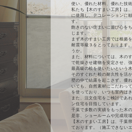
使い、優れた材料、優れた技
私たち【木のすまい工房】は、
に使用し、デコレーションに
す。
飽きのない住まいに遊び心をち
じます。
まず木のすまい工房では根拠
耐震等級３をとっております
うか。
また、材料については、木の
で乾燥させ建物を安定させ、強
最高級の桧を使いたいという
そのすぐれた桧の耐久性を活
壁の中で結露を起こさず、優
いても、自然素材にこだわっ
を使っており、いつも室内は
また、注文住宅をご検討であ
ン住宅を目指しています。
千葉で多数の実績をもった木
是非、ショールームや完成現
【木のすまい工房】は、千葉
ております。（施工できない