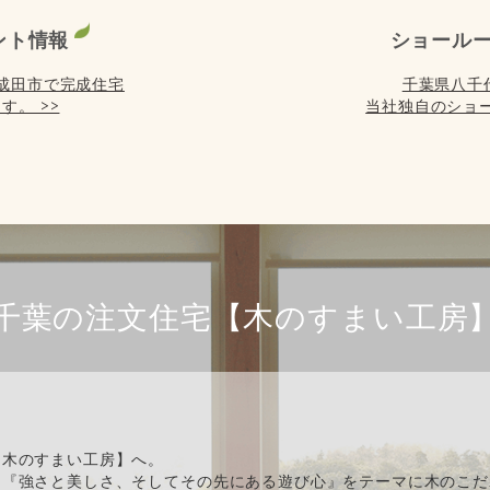
ント情報
ショール
) は成田市で完成住宅
千葉県八千
す。 >>
当社独自のショー
千葉の注文住宅【木のすまい工房
【木のすまい工房】へ。
、『強さと美しさ、そしてその先にある遊び心』をテーマに木のこだ