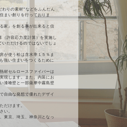
だわりの素材”などをふんだん
住まい創りを行っておりま
ある家』を創る事が出来ると信
算（許容応力度計算）を実施し
ていただけるのではないでしょ
房が使う桧は含水率１５％ま
後も強い住まいをつくるために
熱材セルロースファイバーは
実現します。また、内装にお
い漆喰壁と一部薩摩中霧島壁
で自由な発想で優れたデザイ
ただけます。
さい。
、東京、埼玉、神奈川となっ