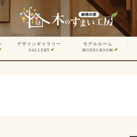
ン
デザインギャラリー
モデルルーム
GALLERY
MODELROOM
報
」
住宅 施工事例
商業施設 施工事例
YouTube
オーナー様のお住まい拝見
平屋特集
こだわりの間取り
戸
マ
リ
リ