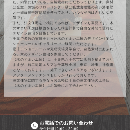
た、内装においても、自然素材にこだわっております。床材
は全室、無垢のフローリング、壁は吸放出性能の高い漆喰壁
と一部薩摩中霧島壁を使っており、いつも室内はきれいな空
気です。
また、注文住宅をご検討であれば、デザインも重要です。木
のすまい工房は根拠をもった構造計算で自由な発想で優れた
デザイン住宅を目指しています。
千葉で多数の実績をもった木のすまい工房のデザイン住宅は
ショールームのギャラリーでご確認いただけます。
是非、ショールームや完成現場見学会で、自然素材にあふれ
る、木のデザイン住宅を体感してください。
【木のすまい工房】は、千葉県八千代市に店舗を構えており
ますが、施工対応エリアは千葉県全域、東京、埼玉、神奈川
となっております。（施工できないエリアもございます。）
アフターメンテナンスもしっかり行っております。
注文住宅に関する事ならお気軽に千葉の注文住宅の工務店
【木のすまい工房】にお気軽にお問合わせ下さい。
お電話でのお問い合わせ
受付時間10:00～20:00