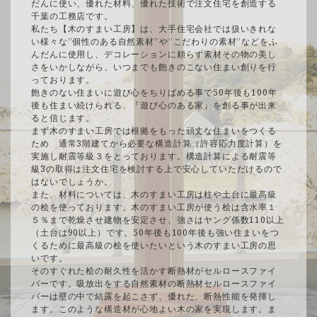
だんに使い、優れた材料、優れた技術で注文住宅を創造する
千葉の工務店です。
私たち【木のすまい工房】は、大手住宅会社では扱いきれな
い様々な”個性のある自然素材”や”こだわりの素材”などをふ
んだんに使用し、デコレーションに頼らず素材その物の美し
さをいかしながら、いつまでも飽きのこない住まい創りを行
っております。
飽きのない住まいに遊び心をちりばめる事で50年後も100年
後も住まい続けられる、『遊び心のある家』を創る事が出来
ると信じます。
まず木のすまい工房では根拠をもった頑丈な住まいをつくる
ため 通常3階建てから必要な構造計算（許容応力度計算）を
実施し耐震等級３をとっております。構造計算による耐震等
級3の取得は注文住宅を検討する上で安心していただけるので
はないでしょうか。
また、材料については、木のすまい工房は柱や土台に最高級
の桧を使っております。木のすまい工房が使う桧は含水率１
５％まで乾燥させ建物を安定させ、強さはヤング係数110以上
（土台は90以上）です。50年後も100年後も強い住まいをつ
くるために最高級の桧を使いたいという木のすまい工房の思
いです。
そのすぐれた桧の耐久性を活かす断熱材がセルロースファイ
バーです。吸放出をする自然素材の断熱材セルロースファイ
バーは壁の中で結露を起こさず、優れた、断熱性能を発揮し
ます。このような構造材が心地よい木の家を実現します。ま