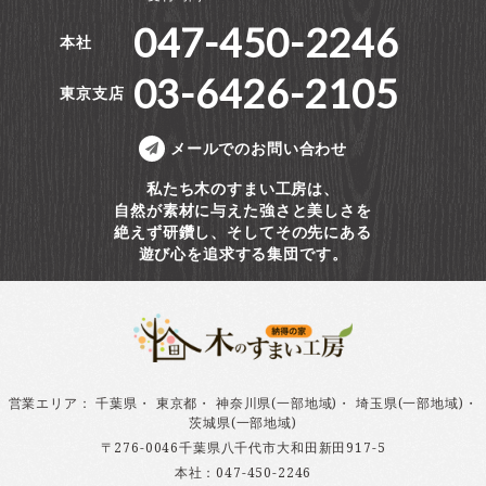
047-450-2246
本社
03-6426-2105
東京支店
メールでのお問い合わせ
私たち木のすまい工房は、
自然が素材に与えた強さと美しさを
絶えず研鑽し、そしてその先にある
遊び心を追求する集団です。
営業エリア
：
千葉県
・
東京都
・
神奈川県(一部地域)
・
埼玉県(一部地域)
・
茨城県(一部地域)
〒276-0046千葉県八千代市大和田新田917-5
本社：
047-450-2246