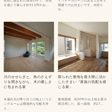
自然に囲まれた環境の中で、自然
インナーガレージのある２世帯３
を感じて暮らす約31.6坪のお…
階建てのお住まいです。水回り
や…
川のせせらぎと、鳥のさえず
限られた敷地を最大限に活か
りを聞きながら、木の優しさ
したすまい『家族の気配を感
に包まれる家
じる家』
木漏れ日が降り注ぐ心地よいリビ
敷地面積 約30坪のお土地を最大
ングルームは開放的な勾配天井
限活用した、延べ面積 約27…
と…