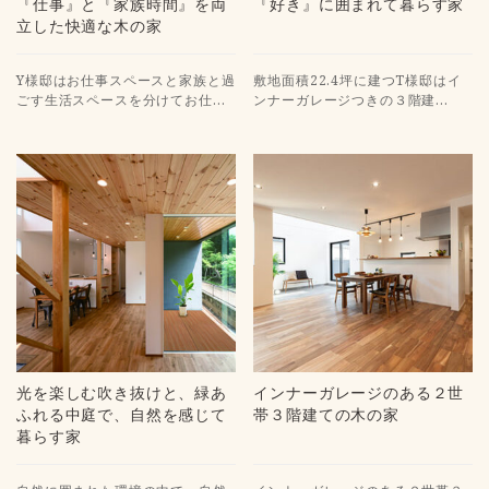
『仕事』と『家族時間』を両
『好き』に囲まれて暮らす家
立した快適な木の家
Y様邸はお仕事スペースと家族と過
敷地面積22.4坪に建つT様邸はイ
ごす生活スペースを分けてお仕…
ンナーガレージつきの３階建…
光を楽しむ吹き抜けと、緑あ
インナーガレージのある２世
ふれる中庭で、自然を感じて
帯３階建ての木の家
暮らす家