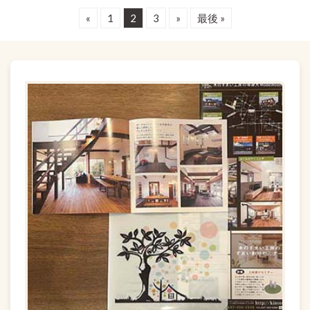
«
1
2
3
»
最後 »