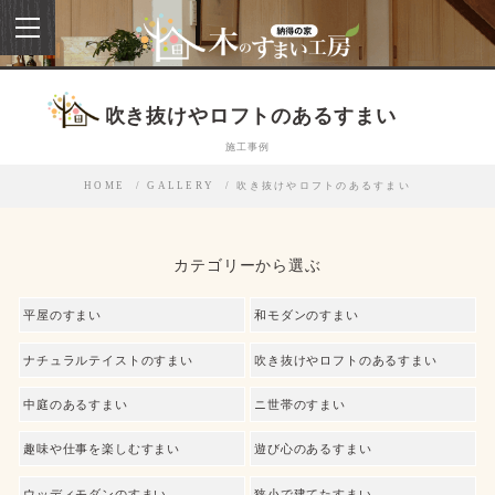
toggle
navigation
吹き抜けやロフトのあるすまい
施工事例
HOME
GALLERY
吹き抜けやロフトのあるすまい
カテゴリーから選ぶ
平屋のすまい
和モダンのすまい
ナチュラルテイストのすまい
吹き抜けやロフトのあるすまい
中庭のあるすまい
ニ世帯のすまい
趣味や仕事を楽しむすまい
遊び心のあるすまい
ウッディモダンのすまい
狭小で建てたすまい