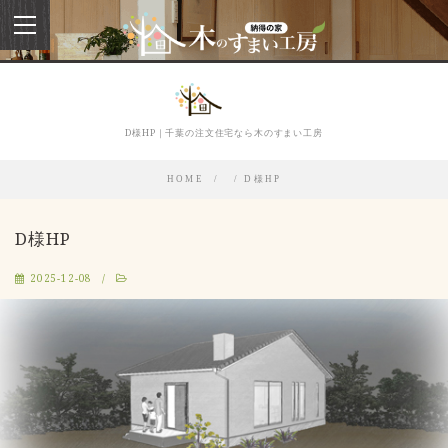
toggle
navigation
D様HP｜千葉の注文住宅なら木のすまい工房
HOME
D様HP
D様HP
2025-12-08