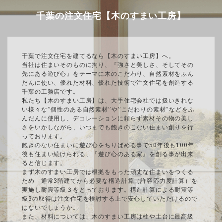
千葉の注文住宅【木のすまい工房】
千葉で注文住宅を建てるなら【木のすまい工房】へ。
当社は住まいそのものに拘り、『強さと美しさ、そしてその
先にある遊び心』をテーマに木のこだわり、自然素材をふん
だんに使い、優れた材料、優れた技術で注文住宅を創造する
千葉の工務店です。
私たち【木のすまい工房】は、大手住宅会社では扱いきれな
い様々な”個性のある自然素材”や”こだわりの素材”などをふ
んだんに使用し、デコレーションに頼らず素材その物の美し
さをいかしながら、いつまでも飽きのこない住まい創りを行
っております。
飽きのない住まいに遊び心をちりばめる事で50年後も100年
後も住まい続けられる、『遊び心のある家』を創る事が出来
ると信じます。
まず木のすまい工房では根拠をもった頑丈な住まいをつくる
ため 通常3階建てから必要な構造計算（許容応力度計算）を
実施し耐震等級３をとっております。構造計算による耐震等
級3の取得は注文住宅を検討する上で安心していただけるので
はないでしょうか。
また、材料については、木のすまい工房は柱や土台に最高級