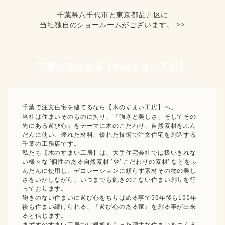
千葉県八千代市と東京都品川区に
当社独自のショールームがございます。 >>
千葉の注文住宅【木のすまい工房】
千葉で注文住宅を建てるなら【木のすまい工房】へ。
当社は住まいそのものに拘り、『強さと美しさ、そしてその
先にある遊び心』をテーマに木のこだわり、自然素材をふん
だんに使い、優れた材料、優れた技術で注文住宅を創造する
千葉の工務店です。
私たち【木のすまい工房】は、大手住宅会社では扱いきれな
い様々な”個性のある自然素材”や”こだわりの素材”などをふ
んだんに使用し、デコレーションに頼らず素材その物の美し
さをいかしながら、いつまでも飽きのこない住まい創りを行
っております。
飽きのない住まいに遊び心をちりばめる事で50年後も100年
後も住まい続けられる、『遊び心のある家』を創る事が出来
ると信じます。
まず木のすまい工房では根拠をもった頑丈な住まいをつくる