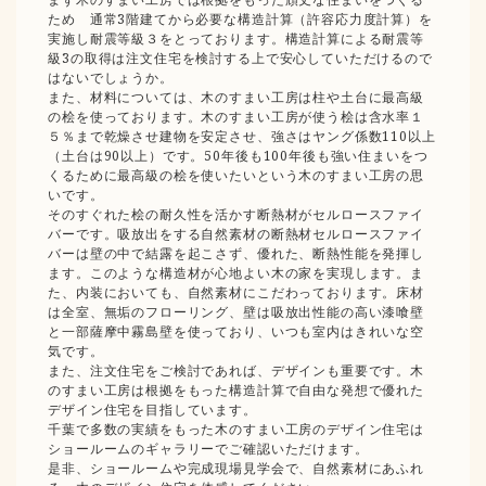
ため 通常3階建てから必要な構造計算（許容応力度計算）を
実施し耐震等級３をとっております。構造計算による耐震等
級3の取得は注文住宅を検討する上で安心していただけるので
はないでしょうか。
また、材料については、木のすまい工房は柱や土台に最高級
の桧を使っております。木のすまい工房が使う桧は含水率１
５％まで乾燥させ建物を安定させ、強さはヤング係数110以上
（土台は90以上）です。50年後も100年後も強い住まいをつ
くるために最高級の桧を使いたいという木のすまい工房の思
いです。
そのすぐれた桧の耐久性を活かす断熱材がセルロースファイ
バーです。吸放出をする自然素材の断熱材セルロースファイ
バーは壁の中で結露を起こさず、優れた、断熱性能を発揮し
ます。このような構造材が心地よい木の家を実現します。ま
た、内装においても、自然素材にこだわっております。床材
は全室、無垢のフローリング、壁は吸放出性能の高い漆喰壁
と一部薩摩中霧島壁を使っており、いつも室内はきれいな空
気です。
また、注文住宅をご検討であれば、デザインも重要です。木
のすまい工房は根拠をもった構造計算で自由な発想で優れた
デザイン住宅を目指しています。
千葉で多数の実績をもった木のすまい工房のデザイン住宅は
ショールームのギャラリーでご確認いただけます。
是非、ショールームや完成現場見学会で、自然素材にあふれ