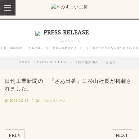
toggle
navigation
PRESS RELEASE
プレスリリース
日刊工業新聞の 『さあ出番』に杉山社長が掲載されました。｜千葉の注文住宅なら木のすまい工房
HOME
PRESS RELEASE
日刊工業新聞の 『さあ出…
日刊工業新聞の 『さあ出番』に杉山社長が掲載さ
れました。
2022-12-15
プレスリリース
PREV
NEXT