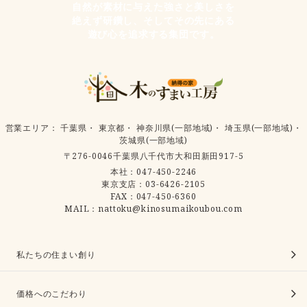
自然が素材に与えた強さと美しさを
絶えず研鑽し、そしてその先にある
遊び心を追求する集団です。
営業エリア
：
千葉県
・
東京都
・
神奈川県(一部地域)
・
埼玉県(一部地域)
・
茨城県(一部地域)
〒276-0046千葉県八千代市大和田新田917-5
本社：
047-450-2246
東京支店：
03-6426-2105
FAX：047-450-6360
MAIL：nattoku@kinosumaikoubou.com
私たちの住まい創り
価格へのこだわり