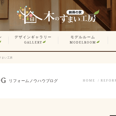
ン
デザインギャラリー
モデルルーム
GALLERY
MODELROOM
報
」
住宅 施工事例
商業施設 施工事例
YouTube
オーナー様のお住まい拝見
平屋特集
こだわりの間取り
戸
マ
リ
リ
すまい工房
OG
リフォームノウハウブログ
HOME
REFOR