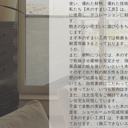
使い、優れた材料、優れた技
私たち【木のすまい工房】は、
に使用し、デコレーションに
す。
飽きのない住まいに遊び心をち
じます。
まず木のすまい工房では根拠
耐震等級３をとっております
うか。
また、材料については、木の
で乾燥させ建物を安定させ、強
最高級の桧を使いたいという
そのすぐれた桧の耐久性を活
壁の中で結露を起こさず、優
いても、自然素材にこだわっ
を使っており、いつも室内は
また、注文住宅をご検討であ
ン住宅を目指しています。
千葉で多数の実績をもった木
是非、ショールームや完成現
【木のすまい工房】は、千葉
ております。（施工できない