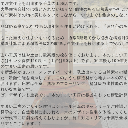
術で注文住宅を創造する千葉の工務店です。
大手住宅会社では扱いきれない様々な”個性のある自然素材”や”こ
頼らず素材その物の美しさをいかしながら、いつまでも飽きのこない
りばめる事で50年後も100年後も住まい続けられる、『遊び心の
をもった頑丈な住まいをつくるため 通常3階建てから必要な構造計
。構造計算による耐震等級3の取得は注文住宅を検討する上で安心し
すまい工房は柱や土台に最高級の桧を使っております。木のすまい工
さはヤング係数110以上（土台は90以上）です。50年後も100年
木のすまい工房の思いです。
かす断熱材がセルロースファイバーです。吸放出をする自然素材の断
れた、断熱性能を発揮します。このような構造材が心地よい木の家を
ております。床材は全室、無垢のフローリング、壁は吸放出性能の高
きれいな空気です。
れば、デザインも重要です。木のすまい工房は根拠をもった構造計算
のすまい工房のデザイン住宅はショールームのギャラリーでご確認い
場見学会で、自然素材にあふれる、木のデザイン住宅を体感してくだ
県八千代市に店舗を構えておりますが、施工対応エリアは千葉県全域
エリアもございます。）