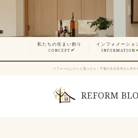
私たちの住まい創り
インフォメーショ
CONCEPT
INFORMATION
無垢材や漆喰の自然素材
平屋でも最上の構造計算
現場検査で信頼の品質
想い叶えるデザイン・設計
暮らしを楽しむ、遊び心の家
性能が支える心地よさ
何世代も住み継ぐ木の家
価格へのこだわり
家づくりステップ
見学会・イベント情
営業エリア
新着情報
スタッフ紹介
会長ブログ
社長ブログ
スタッフブログ
お客様の声
業者会「ふくろう会
プレスリリース
採用情報
リフォームしたいと思ったら｜千葉の注文住宅なら木の
REFORM BL