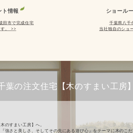
ント情報
ショール
) は成田市で完成住宅
千葉県八千
す。 >>
当社独自のショー
千葉の注文住宅【木のすまい工房
【木のすまい工房】へ。
、『強さと美しさ、そしてその先にある遊び心』をテーマに木のこだ