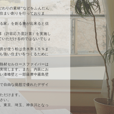
だわりの素材”などをふんだん
住まい創りを行っておりま
ある家』を創る事が出来ると信
算（許容応力度計算）を実施し
ていただけるのではないでしょ
房が使う桧は含水率１５％ま
後も強い住まいをつくるために
熱材セルロースファイバーは
実現します。また、内装にお
い漆喰壁と一部薩摩中霧島壁
で自由な発想で優れたデザイ
ただけます。
さい。
、東京、埼玉、神奈川となっ