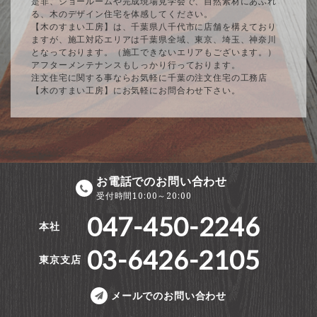
是非、ショールームや完成現場見学会で、自然素材にあふれ
る、木のデザイン住宅を体感してください。
【木のすまい工房】は、千葉県八千代市に店舗を構えており
ますが、施工対応エリアは千葉県全域、東京、埼玉、神奈川
となっております。（施工できないエリアもございます。）
アフターメンテナンスもしっかり行っております。
注文住宅に関する事ならお気軽に千葉の注文住宅の工務店
【木のすまい工房】にお気軽にお問合わせ下さい。
お電話でのお問い合わせ
受付時間10:00～20:00
047-450-2246
本社
03-6426-2105
東京支店
メールでのお問い合わせ