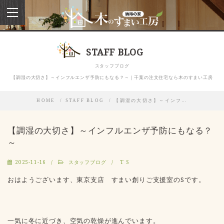
toggle
navigation
STAFF BLOG
スタッフブログ
【調湿の大切さ】～インフルエンザ予防にもなる？～｜千葉の注文住宅なら木のすまい工房
HOME
STAFF BLOG
【調湿の大切さ】～インフ…
【調湿の大切さ】～インフルエンザ予防にもなる？
～
2025-11-16
スタッフブログ
T S
おはようございます、東京支店 すまい創りご支援室のSです。
一気に冬に近づき、空気の乾燥が進んでいます。