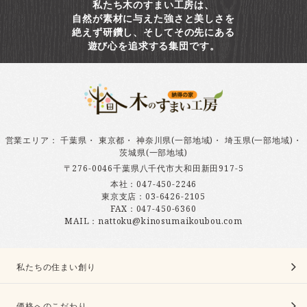
私たち木のすまい工房は、
自然が素材に与えた強さと美しさを
絶えず研鑽し、そしてその先にある
遊び心を追求する集団です。
営業エリア
：
千葉県
・
東京都
・
神奈川県(一部地域)
・
埼玉県(一部地域)
・
茨城県(一部地域)
〒276-0046千葉県八千代市大和田新田917-5
本社：
047-450-2246
東京支店：
03-6426-2105
FAX：047-450-6360
MAIL：nattoku@kinosumaikoubou.com
私たちの住まい創り
価格へのこだわり