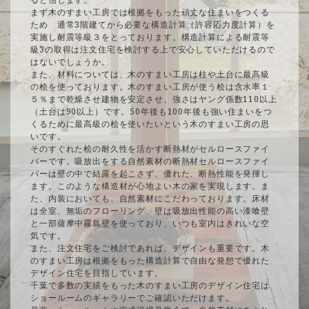
まず木のすまい工房では根拠をもった頑丈な住まいをつくる
ため 通常3階建てから必要な構造計算（許容応力度計算）を
実施し耐震等級３をとっております。構造計算による耐震等
級3の取得は注文住宅を検討する上で安心していただけるので
はないでしょうか。
また、材料については、木のすまい工房は柱や土台に最高級
の桧を使っております。木のすまい工房が使う桧は含水率１
５％まで乾燥させ建物を安定させ、強さはヤング係数110以上
（土台は90以上）です。50年後も100年後も強い住まいをつ
くるために最高級の桧を使いたいという木のすまい工房の思
いです。
そのすぐれた桧の耐久性を活かす断熱材がセルロースファイ
バーです。吸放出をする自然素材の断熱材セルロースファイ
バーは壁の中で結露を起こさず、優れた、断熱性能を発揮し
ます。このような構造材が心地よい木の家を実現します。ま
た、内装においても、自然素材にこだわっております。床材
は全室、無垢のフローリング、壁は吸放出性能の高い漆喰壁
と一部薩摩中霧島壁を使っており、いつも室内はきれいな空
気です。
また、注文住宅をご検討であれば、デザインも重要です。木
のすまい工房は根拠をもった構造計算で自由な発想で優れた
デザイン住宅を目指しています。
千葉で多数の実績をもった木のすまい工房のデザイン住宅は
ショールームのギャラリーでご確認いただけます。