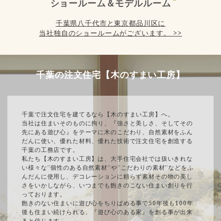
ショールーム＆モデルルーム
千葉県八千代市と東京都品川区に
当社独自のショールームがございます。 >>
千葉の注文住宅【木のすまい工房】
千葉で注文住宅を建てるなら【木のすまい工房】へ。
当社は住まいそのものに拘り、『強さと美しさ、そしてその
先にある遊び心』をテーマに木のこだわり、自然素材をふん
だんに使い、優れた材料、優れた技術で注文住宅を創造する
千葉の工務店です。
私たち【木のすまい工房】は、大手住宅会社では扱いきれな
い様々な”個性のある自然素材”や”こだわりの素材”などをふ
んだんに使用し、デコレーションに頼らず素材その物の美し
さをいかしながら、いつまでも飽きのこない住まい創りを行
っております。
飽きのない住まいに遊び心をちりばめる事で50年後も100年
後も住まい続けられる、『遊び心のある家』を創る事が出来
ると信じます。