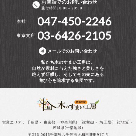
お電話でのお問い合わせ
受付時間10:00～20:00
047-450-2246
本社
03-6426-2105
東京支店
メールでのお問い合わせ
私たち木のすまい工房は、
自然が素材に与えた強さと美しさを
絶えず研鑽し、そしてその先にある
遊び心を追求する集団です。
営業エリア
：
千葉県
・
東京都
・
神奈川県(一部地域)
・
埼玉県(一部地域)
・
茨城県(一部地域)
〒276-0046千葉県八千代市大和田新田917-5