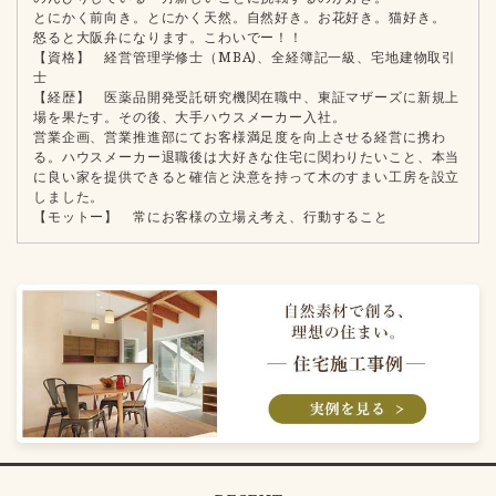
とにかく前向き。とにかく天然。自然好き。お花好き。猫好き。
怒ると大阪弁になります。こわいでー！！
【資格】 経営管理学修士（MBA)、全経簿記一級、宅地建物取引
士
【経歴】 医薬品開発受託研究機関在職中、東証マザーズに新規上
場を果たす。その後、大手ハウスメーカー入社。
営業企画、営業推進部にてお客様満足度を向上させる経営に携わ
る。ハウスメーカー退職後は大好きな住宅に関わりたいこと、本当
に良い家を提供できると確信と決意を持って木のすまい工房を設立
しました。
【モットー】 常にお客様の立場え考え、行動すること