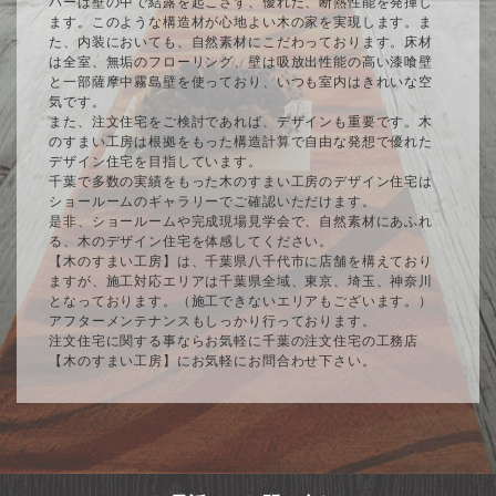
バーは壁の中で結露を起こさず、優れた、断熱性能を発揮し
ます。このような構造材が心地よい木の家を実現します。ま
た、内装においても、自然素材にこだわっております。床材
は全室、無垢のフローリング、壁は吸放出性能の高い漆喰壁
と一部薩摩中霧島壁を使っており、いつも室内はきれいな空
気です。
また、注文住宅をご検討であれば、デザインも重要です。木
のすまい工房は根拠をもった構造計算で自由な発想で優れた
デザイン住宅を目指しています。
千葉で多数の実績をもった木のすまい工房のデザイン住宅は
ショールームのギャラリーでご確認いただけます。
是非、ショールームや完成現場見学会で、自然素材にあふれ
る、木のデザイン住宅を体感してください。
【木のすまい工房】は、千葉県八千代市に店舗を構えており
ますが、施工対応エリアは千葉県全域、東京、埼玉、神奈川
となっております。（施工できないエリアもございます。）
アフターメンテナンスもしっかり行っております。
注文住宅に関する事ならお気軽に千葉の注文住宅の工務店
【木のすまい工房】にお気軽にお問合わせ下さい。