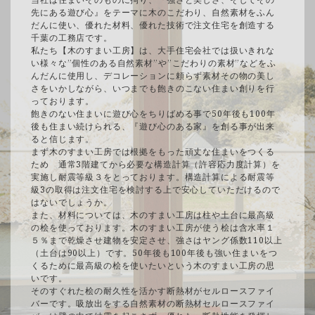
先にある遊び心』をテーマに木のこだわり、自然素材をふん
だんに使い、優れた材料、優れた技術で注文住宅を創造する
千葉の工務店です。
私たち【木のすまい工房】は、大手住宅会社では扱いきれな
い様々な”個性のある自然素材”や”こだわりの素材”などをふ
んだんに使用し、デコレーションに頼らず素材その物の美し
さをいかしながら、いつまでも飽きのこない住まい創りを行
っております。
飽きのない住まいに遊び心をちりばめる事で50年後も100年
後も住まい続けられる、『遊び心のある家』を創る事が出来
ると信じます。
まず木のすまい工房では根拠をもった頑丈な住まいをつくる
ため 通常3階建てから必要な構造計算（許容応力度計算）を
実施し耐震等級３をとっております。構造計算による耐震等
級3の取得は注文住宅を検討する上で安心していただけるので
はないでしょうか。
また、材料については、木のすまい工房は柱や土台に最高級
の桧を使っております。木のすまい工房が使う桧は含水率１
５％まで乾燥させ建物を安定させ、強さはヤング係数110以上
（土台は90以上）です。50年後も100年後も強い住まいをつ
くるために最高級の桧を使いたいという木のすまい工房の思
いです。
そのすぐれた桧の耐久性を活かす断熱材がセルロースファイ
バーです。吸放出をする自然素材の断熱材セルロースファイ