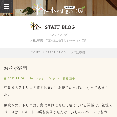
toggle
navigation
STAFF BLOG
スタッフブログ
お花が満開｜千葉の注文住宅なら木のすまい工房
HOME
STAFF BLOG
お花が満開
お花が満開
2025-11-06
スタッフブログ
石村 直子
芽吹きのアトリエの前のお庭が、お花でいっぱいになってきまし
た。
芽吹きのアトリエは、実は南側に寄せて建てている関係で、花壇ス
ペースは、1メートル幅もありませんが、少しのスペースでもガー