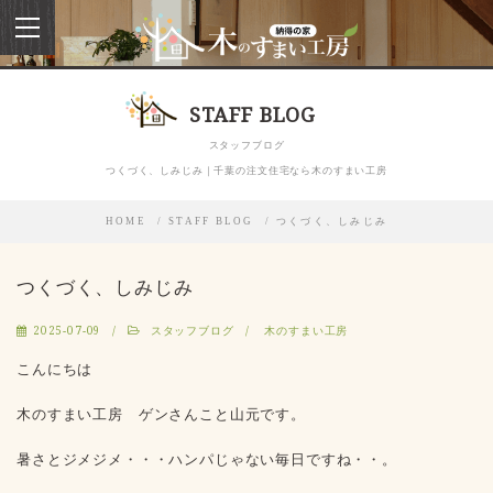
toggle
navigation
STAFF BLOG
スタッフブログ
つくづく、しみじみ｜千葉の注文住宅なら木のすまい工房
HOME
STAFF BLOG
つくづく、しみじみ
つくづく、しみじみ
2025-07-09
スタッフブログ
木のすまい工房
こんにちは
木のすまい工房 ゲンさんこと山元です。
暑さとジメジメ・・・ハンパじゃない毎日ですね・・。