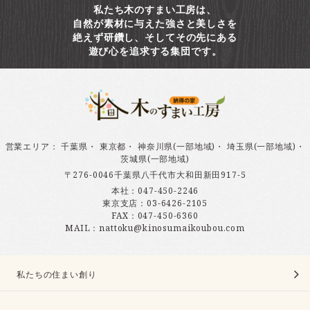
私たち木のすまい工房は、
自然が素材に与えた強さと美しさを
絶えず研鑽し、そしてその先にある
遊び心を追求する集団です。
営業エリア
：
千葉県
・
東京都
・
神奈川県(一部地域)
・
埼玉県(一部地域)
・
茨城県(一部地域)
〒276-0046千葉県八千代市大和田新田917-5
本社：
047-450-2246
東京支店：
03-6426-2105
FAX：047-450-6360
MAIL：nattoku@kinosumaikoubou.com
私たちの住まい創り