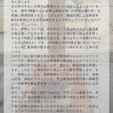
ると信じます。
まず木のすまい工房では根拠をもった頑丈な住まいをつくる
ため 通常3階建てから必要な構造計算（許容応力度計算）を
実施し耐震等級３をとっております。構造計算による耐震等
級3の取得は注文住宅を検討する上で安心していただけるので
はないでしょうか。
また、材料については、木のすまい工房は柱や土台に最高級
の桧を使っております。木のすまい工房が使う桧は含水率１
５％まで乾燥させ建物を安定させ、強さはヤング係数110以上
（土台は90以上）です。50年後も100年後も強い住まいをつ
くるために最高級の桧を使いたいという木のすまい工房の思
いです。
そのすぐれた桧の耐久性を活かす断熱材がセルロースファイ
バーです。吸放出をする自然素材の断熱材セルロースファイ
バーは壁の中で結露を起こさず、優れた、断熱性能を発揮し
ます。このような構造材が心地よい木の家を実現します。ま
た、内装においても、自然素材にこだわっております。床材
は全室、無垢のフローリング、壁は吸放出性能の高い漆喰壁
と一部薩摩中霧島壁を使っており、いつも室内はきれいな空
気です。
また、注文住宅をご検討であれば、デザインも重要です。木
のすまい工房は根拠をもった構造計算で自由な発想で優れた
デザイン住宅を目指しています。
千葉で多数の実績をもった木のすまい工房のデザイン住宅は
ショールームのギャラリーでご確認いただけます。