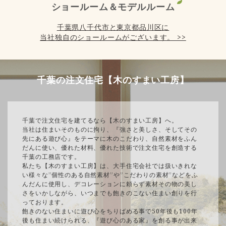
ショールーム＆モデルルーム
千葉県八千代市と東京都品川区に
当社独自のショールームがございます。 >>
千葉の注文住宅【木のすまい工房】
千葉で注文住宅を建てるなら【木のすまい工房】へ。
当社は住まいそのものに拘り、『強さと美しさ、そしてその
先にある遊び心』をテーマに木のこだわり、自然素材をふん
だんに使い、優れた材料、優れた技術で注文住宅を創造する
千葉の工務店です。
私たち【木のすまい工房】は、大手住宅会社では扱いきれな
い様々な”個性のある自然素材”や”こだわりの素材”などをふ
んだんに使用し、デコレーションに頼らず素材その物の美し
さをいかしながら、いつまでも飽きのこない住まい創りを行
っております。
飽きのない住まいに遊び心をちりばめる事で50年後も100年
後も住まい続けられる、『遊び心のある家』を創る事が出来