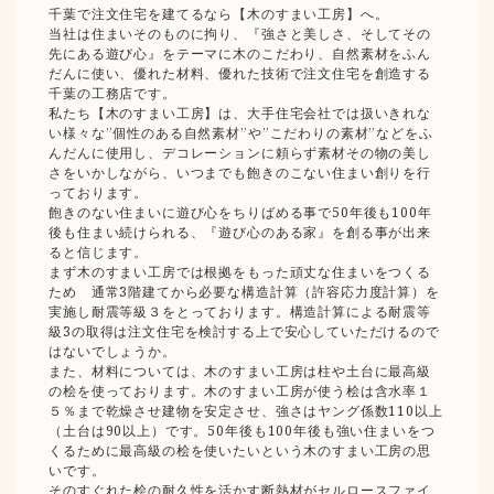
千葉で注文住宅を建てるなら【木のすまい工房】へ。
当社は住まいそのものに拘り、『強さと美しさ、そしてその
先にある遊び心』をテーマに木のこだわり、自然素材をふん
だんに使い、優れた材料、優れた技術で注文住宅を創造する
千葉の工務店です。
私たち【木のすまい工房】は、大手住宅会社では扱いきれな
い様々な”個性のある自然素材”や”こだわりの素材”などをふ
んだんに使用し、デコレーションに頼らず素材その物の美し
さをいかしながら、いつまでも飽きのこない住まい創りを行
っております。
飽きのない住まいに遊び心をちりばめる事で50年後も100年
後も住まい続けられる、『遊び心のある家』を創る事が出来
ると信じます。
まず木のすまい工房では根拠をもった頑丈な住まいをつくる
ため 通常3階建てから必要な構造計算（許容応力度計算）を
実施し耐震等級３をとっております。構造計算による耐震等
級3の取得は注文住宅を検討する上で安心していただけるので
はないでしょうか。
また、材料については、木のすまい工房は柱や土台に最高級
の桧を使っております。木のすまい工房が使う桧は含水率１
５％まで乾燥させ建物を安定させ、強さはヤング係数110以上
（土台は90以上）です。50年後も100年後も強い住まいをつ
くるために最高級の桧を使いたいという木のすまい工房の思
いです。
そのすぐれた桧の耐久性を活かす断熱材がセルロースファイ