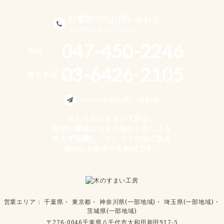
お電話でのお問い合わせ
受付時間10:00～20:00
047-450-2246
本社
03-6426-2105
東京支店
メールでのお問い合わせ
私たち木のすまい工房は、
自然が素材に与えた強さと美しさを
絶えず研鑽し、そしてその先にある
遊び心を追求する集団です。
営業エリア
：
千葉県
・
東京都
・
神奈川県(一部地域)
・
埼玉県(一部地域)
・
茨城県(一部地域)
〒276-0046千葉県八千代市大和田新田917-5