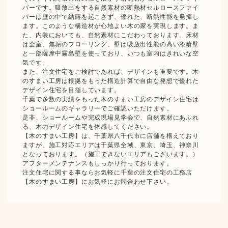
バーです。吸放出をする自然素材の断熱材セルロースファイ
バーは壁の中で結露を起こさず、優れた、断熱性能を発揮し
ます。このような構造材が心地よい木の家を実現します。ま
た、内装においても、自然素材にこだわっております。床材
は全室、無垢のフローリング、壁は吸放出性能の高い漆喰壁
と一部薩摩中霧島壁を使っており、いつも室内はきれいな空
気です。
また、注文住宅をご検討であれば、デザインも重要です。木
のすまい工房は根拠をもった構造計算で自由な発想で優れた
デザイン住宅を目指しています。
千葉で多数の実績をもった木のすまい工房のデザイン住宅は
ショールームのギャラリーでご確認いただけます。
是非、ショールームや完成現場見学会で、自然素材にあふれ
る、木のデザイン住宅を体感してください。
【木のすまい工房】は、千葉県八千代市に店舗を構えており
ますが、施工対応エリアは千葉県全域、東京、埼玉、神奈川
となっております。（施工できないエリアもございます。）
アフターメンテナンスもしっかり行っております。
注文住宅に関する事ならお気軽に千葉の注文住宅の工務店
【木のすまい工房】にお気軽にお問合わせ下さい。