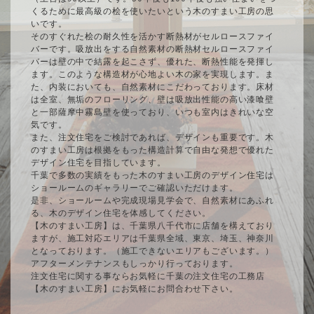
くるために最高級の桧を使いたいという木のすまい工房の思
いです。
そのすぐれた桧の耐久性を活かす断熱材がセルロースファイ
バーです。吸放出をする自然素材の断熱材セルロースファイ
バーは壁の中で結露を起こさず、優れた、断熱性能を発揮し
ます。このような構造材が心地よい木の家を実現します。ま
た、内装においても、自然素材にこだわっております。床材
は全室、無垢のフローリング、壁は吸放出性能の高い漆喰壁
と一部薩摩中霧島壁を使っており、いつも室内はきれいな空
気です。
また、注文住宅をご検討であれば、デザインも重要です。木
のすまい工房は根拠をもった構造計算で自由な発想で優れた
デザイン住宅を目指しています。
千葉で多数の実績をもった木のすまい工房のデザイン住宅は
ショールームのギャラリーでご確認いただけます。
是非、ショールームや完成現場見学会で、自然素材にあふれ
る、木のデザイン住宅を体感してください。
【木のすまい工房】は、千葉県八千代市に店舗を構えており
ますが、施工対応エリアは千葉県全域、東京、埼玉、神奈川
となっております。（施工できないエリアもございます。）
アフターメンテナンスもしっかり行っております。
注文住宅に関する事ならお気軽に千葉の注文住宅の工務店
【木のすまい工房】にお気軽にお問合わせ下さい。