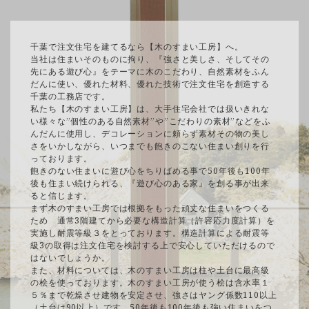
千葉で注文住宅を建てるなら【木のすまい工房】へ。
当社は住まいそのものに拘り、『強さと美しさ、そしてその
先にある遊び心』をテーマに木のこだわり、自然素材をふん
だんに使い、優れた材料、優れた技術で注文住宅を創造する
千葉の工務店です。
私たち【木のすまい工房】は、大手住宅会社では扱いきれな
い様々な”個性のある自然素材”や”こだわりの素材”などをふ
んだんに使用し、デコレーションに頼らず素材その物の美し
さをいかしながら、いつまでも飽きのこない住まい創りを行
っております。
飽きのない住まいに遊び心をちりばめる事で50年後も100年
後も住まい続けられる、『遊び心のある家』を創る事が出来
ると信じます。
まず木のすまい工房では根拠をもった頑丈な住まいをつくる
ため 通常3階建てから必要な構造計算（許容応力度計算）を
実施し耐震等級３をとっております。構造計算による耐震等
級3の取得は注文住宅を検討する上で安心していただけるので
はないでしょうか。
また、材料については、木のすまい工房は柱や土台に最高級
の桧を使っております。木のすまい工房が使う桧は含水率１
５％まで乾燥させ建物を安定させ、強さはヤング係数110以上
（土台は90以上）です。50年後も100年後も強い住まいをつ