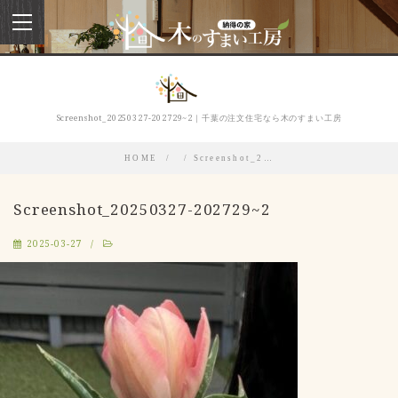
toggle
navigation
Screenshot_20250327-202729~2｜千葉の注文住宅なら木のすまい工房
HOME
Screenshot_2…
Screenshot_20250327-202729~2
2025-03-27