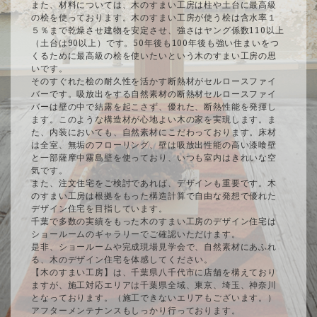
また、材料については、木のすまい工房は柱や土台に最高級
の桧を使っております。木のすまい工房が使う桧は含水率１
５％まで乾燥させ建物を安定させ、強さはヤング係数110以上
（土台は90以上）です。50年後も100年後も強い住まいをつ
くるために最高級の桧を使いたいという木のすまい工房の思
いです。
そのすぐれた桧の耐久性を活かす断熱材がセルロースファイ
バーです。吸放出をする自然素材の断熱材セルロースファイ
バーは壁の中で結露を起こさず、優れた、断熱性能を発揮し
ます。このような構造材が心地よい木の家を実現します。ま
た、内装においても、自然素材にこだわっております。床材
は全室、無垢のフローリング、壁は吸放出性能の高い漆喰壁
と一部薩摩中霧島壁を使っており、いつも室内はきれいな空
気です。
また、注文住宅をご検討であれば、デザインも重要です。木
のすまい工房は根拠をもった構造計算で自由な発想で優れた
デザイン住宅を目指しています。
千葉で多数の実績をもった木のすまい工房のデザイン住宅は
ショールームのギャラリーでご確認いただけます。
是非、ショールームや完成現場見学会で、自然素材にあふれ
る、木のデザイン住宅を体感してください。
【木のすまい工房】は、千葉県八千代市に店舗を構えており
ますが、施工対応エリアは千葉県全域、東京、埼玉、神奈川
となっております。（施工できないエリアもございます。）
アフターメンテナンスもしっかり行っております。