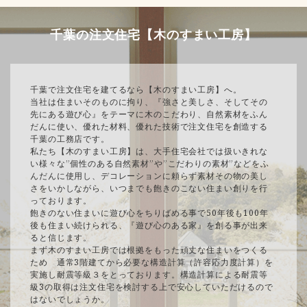
千葉の注文住宅【木のすまい工房】
千葉で注文住宅を建てるなら【木のすまい工房】へ。
当社は住まいそのものに拘り、『強さと美しさ、そしてその
先にある遊び心』をテーマに木のこだわり、自然素材をふん
だんに使い、優れた材料、優れた技術で注文住宅を創造する
千葉の工務店です。
私たち【木のすまい工房】は、大手住宅会社では扱いきれな
い様々な”個性のある自然素材”や”こだわりの素材”などをふ
んだんに使用し、デコレーションに頼らず素材その物の美し
さをいかしながら、いつまでも飽きのこない住まい創りを行
っております。
飽きのない住まいに遊び心をちりばめる事で50年後も100年
後も住まい続けられる、『遊び心のある家』を創る事が出来
ると信じます。
まず木のすまい工房では根拠をもった頑丈な住まいをつくる
ため 通常3階建てから必要な構造計算（許容応力度計算）を
実施し耐震等級３をとっております。構造計算による耐震等
級3の取得は注文住宅を検討する上で安心していただけるので
はないでしょうか。