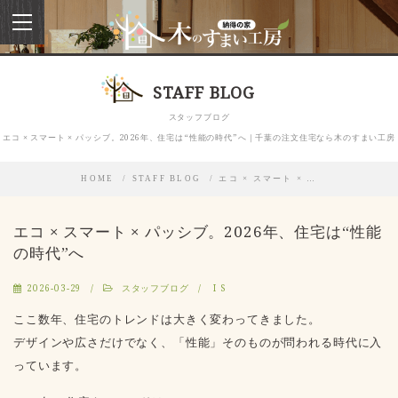
toggle
navigation
STAFF BLOG
スタッフブログ
エコ × スマート × パッシブ。2026年、住宅は“性能の時代”へ｜千葉の注文住宅なら木のすまい工房
HOME
STAFF BLOG
エコ × スマート × …
エコ × スマート × パッシブ。2026年、住宅は“性能
の時代”へ
2026-03-29
スタッフブログ
I S
ここ数年、住宅のトレンドは大きく変わってきました。
デザインや広さだけでなく、「性能」そのものが問われる時代に入
っています。