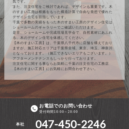
気です。
また、注文住宅をご検討であれば、デザインも重要です。木
のすまい工房は根拠をもった構造計算で自由な発想で優れた
デザイン住宅を目指しています。
千葉で多数の実績をもった木のすまい工房のデザイン住宅は
ショールームのギャラリーでご確認いただけます。
是非、ショールームや完成現場見学会で、自然素材にあふれ
る、木のデザイン住宅を体感してください。
【木のすまい工房】は、千葉県八千代市に店舗を構えており
ますが、施工対応エリアは千葉県全域、東京、埼玉、神奈川
となっております。（施工できないエリアもございます。）
アフターメンテナンスもしっかり行っております。
注文住宅に関する事ならお気軽に千葉の注文住宅の工務店
【木のすまい工房】にお気軽にお問合わせ下さい。
お電話でのお問い合わせ
受付時間10:00～20:00
047-450-2246
本社