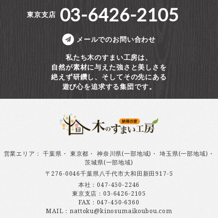
03-6426-2105
東京支店
メールでのお問い合わせ
私たち木のすまい工房は、
自然が素材に与えた強さと美しさを
絶えず研鑽し、そしてその先にある
遊び心を追求する集団です。
営業エリア
：
千葉県
・
東京都
・
神奈川県(一部地域)
・
埼玉県(一部地域)
・
茨城県(一部地域)
〒276-0046千葉県八千代市大和田新田917-5
本社：
047-450-2246
東京支店：
03-6426-2105
FAX：047-450-6360
MAIL：nattoku@kinosumaikoubou.com