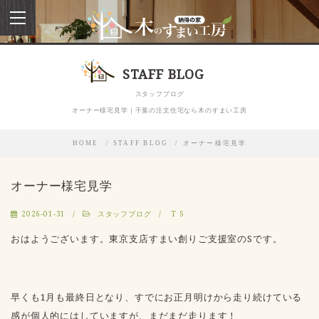
toggle
navigation
STAFF BLOG
スタッフブログ
オーナー様宅見学｜千葉の注文住宅なら木のすまい工房
HOME
STAFF BLOG
オーナー様宅見学
オーナー様宅見学
2026-01-31
スタッフブログ
T S
おはようございます。東京支店すまい創りご支援室のSです。
早くも1月も最終日となり、すでにお正月明けから走り続けている
感が個人的にはしていますが、まだまだ走ります！