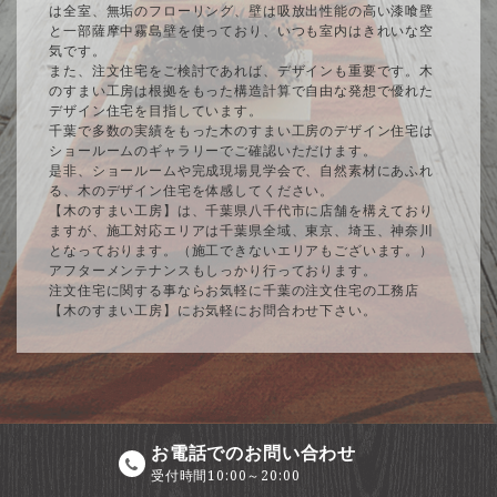
は全室、無垢のフローリング、壁は吸放出性能の高い漆喰壁
と一部薩摩中霧島壁を使っており、いつも室内はきれいな空
気です。
また、注文住宅をご検討であれば、デザインも重要です。木
のすまい工房は根拠をもった構造計算で自由な発想で優れた
デザイン住宅を目指しています。
千葉で多数の実績をもった木のすまい工房のデザイン住宅は
ショールームのギャラリーでご確認いただけます。
是非、ショールームや完成現場見学会で、自然素材にあふれ
る、木のデザイン住宅を体感してください。
【木のすまい工房】は、千葉県八千代市に店舗を構えており
ますが、施工対応エリアは千葉県全域、東京、埼玉、神奈川
となっております。（施工できないエリアもございます。）
アフターメンテナンスもしっかり行っております。
注文住宅に関する事ならお気軽に千葉の注文住宅の工務店
【木のすまい工房】にお気軽にお問合わせ下さい。
お電話でのお問い合わせ
受付時間10:00～20:00