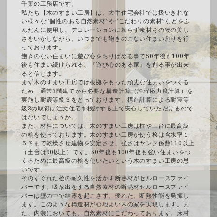
千葉の工務店です。
私たち【木のすまい工房】は、大手住宅会社では扱いきれな
い様々な”個性のある自然素材”や”こだわりの素材”などをふ
んだんに使用し、デコレーションに頼らず素材その物の美し
さをいかしながら、いつまでも飽きのこない住まい創りを行
っております。
飽きのない住まいに遊び心をちりばめる事で50年後も100年
後も住まい続けられる、『遊び心のある家』を創る事が出来
ると信じます。
まず木のすまい工房では根拠をもった頑丈な住まいをつくる
ため 通常3階建てから必要な構造計算（許容応力度計算）を
実施し耐震等級３をとっております。構造計算による耐震等
級3の取得は注文住宅を検討する上で安心していただけるので
はないでしょうか。
また、材料については、木のすまい工房は柱や土台に最高級
の桧を使っております。木のすまい工房が使う桧は含水率１
５％まで乾燥させ建物を安定させ、強さはヤング係数110以上
（土台は90以上）です。50年後も100年後も強い住まいをつ
くるために最高級の桧を使いたいという木のすまい工房の思
いです。
そのすぐれた桧の耐久性を活かす断熱材がセルロースファイ
バーです。吸放出をする自然素材の断熱材セルロースファイ
バーは壁の中で結露を起こさず、優れた、断熱性能を発揮し
ます。このような構造材が心地よい木の家を実現します。ま
た、内装においても、自然素材にこだわっております。床材