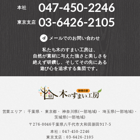
047-450-2246
本社
03-6426-2105
東京支店
メールでのお問い合わせ
私たち木のすまい工房は、
自然が素材に与えた強さと美しさを
絶えず研鑽し、そしてその先にある
遊び心を追求する集団です。
営業エリア
：
千葉県
・
東京都
・
神奈川県(一部地域)
・
埼玉県(一部地域)
・
茨城県(一部地域)
〒276-0046千葉県八千代市大和田新田917-5
本社：
047-450-2246
東京支店：
03-6426-2105