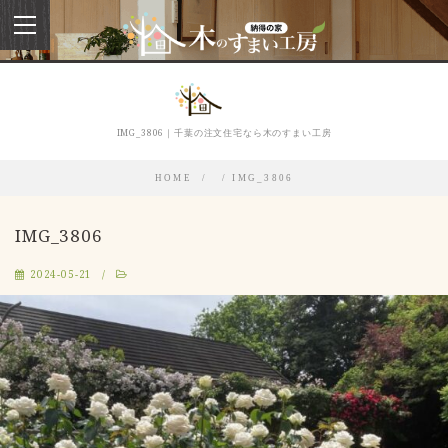
toggle
navigation
IMG_3806｜千葉の注文住宅なら木のすまい工房
HOME
IMG_3806
IMG_3806
2024-05-21