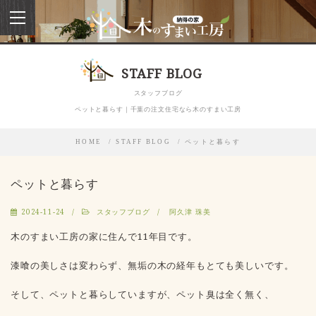
toggle
navigation
STAFF BLOG
スタッフブログ
ペットと暮らす｜千葉の注文住宅なら木のすまい工房
HOME
STAFF BLOG
ペットと暮らす
ペットと暮らす
2024-11-24
スタッフブログ
阿久津 珠美
木のすまい工房の家に住んで11年目です。
漆喰の美しさは変わらず、無垢の木の経年もとても美しいです。
そして、ペットと暮らしていますが、ペット臭は全く無く、