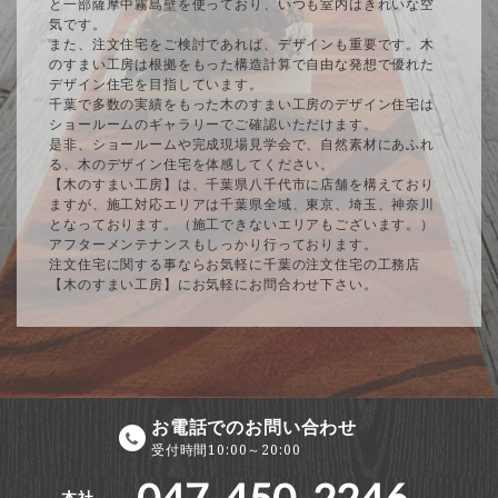
と一部薩摩中霧島壁を使っており、いつも室内はきれいな空
気です。
また、注文住宅をご検討であれば、デザインも重要です。木
のすまい工房は根拠をもった構造計算で自由な発想で優れた
デザイン住宅を目指しています。
千葉で多数の実績をもった木のすまい工房のデザイン住宅は
ショールームのギャラリーでご確認いただけます。
是非、ショールームや完成現場見学会で、自然素材にあふれ
る、木のデザイン住宅を体感してください。
【木のすまい工房】は、千葉県八千代市に店舗を構えており
ますが、施工対応エリアは千葉県全域、東京、埼玉、神奈川
となっております。（施工できないエリアもございます。）
アフターメンテナンスもしっかり行っております。
注文住宅に関する事ならお気軽に千葉の注文住宅の工務店
【木のすまい工房】にお気軽にお問合わせ下さい。
お電話でのお問い合わせ
受付時間10:00～20:00
本社