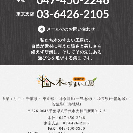
047-450-2246
03-6426-2105
東京支店
メールでのお問い合わせ
私たち木のすまい工房は、
自然が素材に与えた強さと美しさを
絶えず研鑽し、そしてその先にある
遊び心を追求する集団です。
営業エリア
：
千葉県
・
東京都
・
神奈川県(一部地域)
・
埼玉県(一部地域)
・
茨城県(一部地域)
〒276-0046千葉県八千代市大和田新田917-5
本社：
047-450-2246
東京支店：
03-6426-2105
FAX：047-450-6360