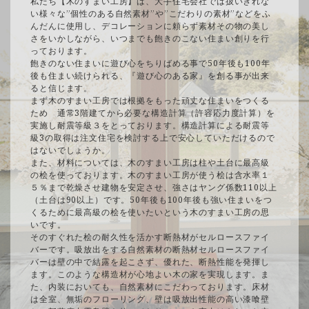
私たち【木のすまい工房】は、大手住宅会社では扱いきれな
い様々な”個性のある自然素材”や”こだわりの素材”などをふ
んだんに使用し、デコレーションに頼らず素材その物の美し
さをいかしながら、いつまでも飽きのこない住まい創りを行
っております。
飽きのない住まいに遊び心をちりばめる事で50年後も100年
後も住まい続けられる、『遊び心のある家』を創る事が出来
ると信じます。
まず木のすまい工房では根拠をもった頑丈な住まいをつくる
ため 通常3階建てから必要な構造計算（許容応力度計算）を
実施し耐震等級３をとっております。構造計算による耐震等
級3の取得は注文住宅を検討する上で安心していただけるので
はないでしょうか。
また、材料については、木のすまい工房は柱や土台に最高級
の桧を使っております。木のすまい工房が使う桧は含水率１
５％まで乾燥させ建物を安定させ、強さはヤング係数110以上
（土台は90以上）です。50年後も100年後も強い住まいをつ
くるために最高級の桧を使いたいという木のすまい工房の思
いです。
そのすぐれた桧の耐久性を活かす断熱材がセルロースファイ
バーです。吸放出をする自然素材の断熱材セルロースファイ
バーは壁の中で結露を起こさず、優れた、断熱性能を発揮し
ます。このような構造材が心地よい木の家を実現します。ま
た、内装においても、自然素材にこだわっております。床材
は全室、無垢のフローリング、壁は吸放出性能の高い漆喰壁