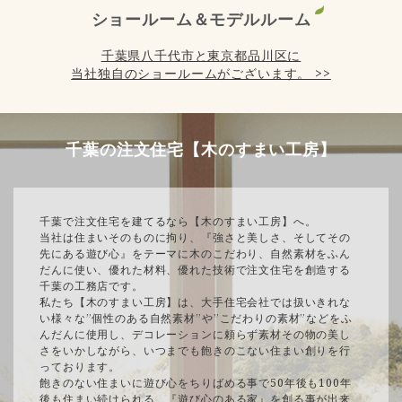
ショールーム＆モデルルーム
千葉県八千代市と東京都品川区に
当社独自のショールームがございます。 >>
千葉の注文住宅【木のすまい工房】
千葉で注文住宅を建てるなら【木のすまい工房】へ。
当社は住まいそのものに拘り、『強さと美しさ、そしてその
先にある遊び心』をテーマに木のこだわり、自然素材をふん
だんに使い、優れた材料、優れた技術で注文住宅を創造する
千葉の工務店です。
私たち【木のすまい工房】は、大手住宅会社では扱いきれな
い様々な”個性のある自然素材”や”こだわりの素材”などをふ
んだんに使用し、デコレーションに頼らず素材その物の美し
さをいかしながら、いつまでも飽きのこない住まい創りを行
っております。
飽きのない住まいに遊び心をちりばめる事で50年後も100年
後も住まい続けられる、『遊び心のある家』を創る事が出来