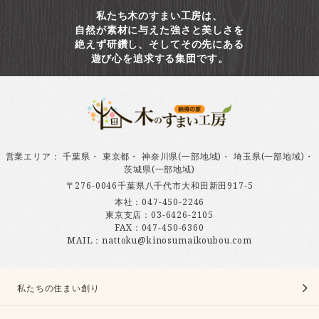
私たち木のすまい工房は、
自然が素材に与えた強さと美しさを
絶えず研鑽し、そしてその先にある
遊び心を追求する集団です。
営業エリア
：
千葉県
・
東京都
・
神奈川県(一部地域)
・
埼玉県(一部地域)
・
茨城県(一部地域)
〒276-0046千葉県八千代市大和田新田917-5
本社：
047-450-2246
東京支店：
03-6426-2105
FAX：047-450-6360
MAIL：nattoku@kinosumaikoubou.com
私たちの住まい創り