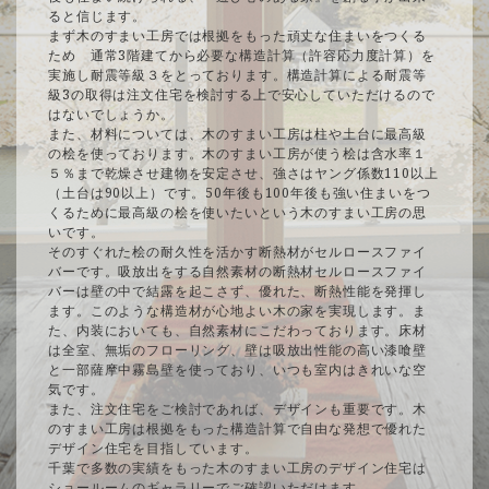
ると信じます。
まず木のすまい工房では根拠をもった頑丈な住まいをつくる
ため 通常3階建てから必要な構造計算（許容応力度計算）を
実施し耐震等級３をとっております。構造計算による耐震等
級3の取得は注文住宅を検討する上で安心していただけるので
はないでしょうか。
また、材料については、木のすまい工房は柱や土台に最高級
の桧を使っております。木のすまい工房が使う桧は含水率１
５％まで乾燥させ建物を安定させ、強さはヤング係数110以上
（土台は90以上）です。50年後も100年後も強い住まいをつ
くるために最高級の桧を使いたいという木のすまい工房の思
いです。
そのすぐれた桧の耐久性を活かす断熱材がセルロースファイ
バーです。吸放出をする自然素材の断熱材セルロースファイ
バーは壁の中で結露を起こさず、優れた、断熱性能を発揮し
ます。このような構造材が心地よい木の家を実現します。ま
た、内装においても、自然素材にこだわっております。床材
は全室、無垢のフローリング、壁は吸放出性能の高い漆喰壁
と一部薩摩中霧島壁を使っており、いつも室内はきれいな空
気です。
また、注文住宅をご検討であれば、デザインも重要です。木
のすまい工房は根拠をもった構造計算で自由な発想で優れた
デザイン住宅を目指しています。
千葉で多数の実績をもった木のすまい工房のデザイン住宅は
ショールームのギャラリーでご確認いただけます。