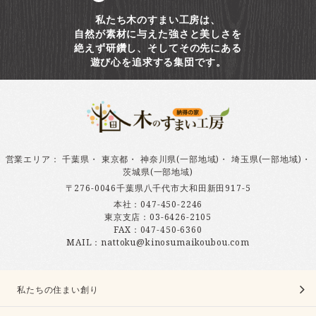
私たち木のすまい工房は、
自然が素材に与えた強さと美しさを
絶えず研鑽し、そしてその先にある
遊び心を追求する集団です。
営業エリア
：
千葉県
・
東京都
・
神奈川県(一部地域)
・
埼玉県(一部地域)
・
茨城県(一部地域)
〒276-0046千葉県八千代市大和田新田917-5
本社：
047-450-2246
東京支店：
03-6426-2105
FAX：047-450-6360
MAIL：nattoku@kinosumaikoubou.com
私たちの住まい創り