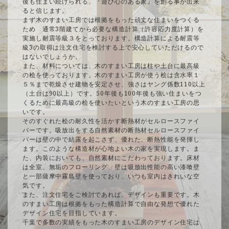
後も住まい続けられる、『遊び心のある家』を創る事が出来
ると信じます。
まず木のすまい工房では根拠をもった頑丈な住まいをつくる
ため 通常3階建てから必要な構造計算（許容応力度計算）を
実施し耐震等級３をとっております。構造計算による耐震等
級3の取得は注文住宅を検討する上で安心していただけるので
はないでしょうか。
また、材料については、木のすまい工房は柱や土台に最高級
の桧を使っております。木のすまい工房が使う桧は含水率１
５％まで乾燥させ建物を安定させ、強さはヤング係数110以上
（土台は90以上）です。50年後も100年後も強い住まいをつ
くるために最高級の桧を使いたいという木のすまい工房の思
いです。
そのすぐれた桧の耐久性を活かす断熱材がセルロースファイ
バーです。吸放出をする自然素材の断熱材セルロースファイ
バーは壁の中で結露を起こさず、優れた、断熱性能を発揮し
ます。このような構造材が心地よい木の家を実現します。ま
た、内装においても、自然素材にこだわっております。床材
は全室、無垢のフローリング、壁は吸放出性能の高い漆喰壁
と一部薩摩中霧島壁を使っており、いつも室内はきれいな空
気です。
また、注文住宅をご検討であれば、デザインも重要です。木
のすまい工房は根拠をもった構造計算で自由な発想で優れた
デザイン住宅を目指しています。
千葉で多数の実績をもった木のすまい工房のデザイン住宅は