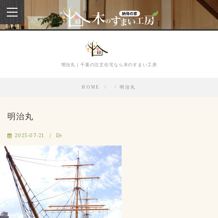
toggle
navigation
明治丸｜千葉の注文住宅なら木のすまい工房
HOME
明治丸
明治丸
2025-07-21