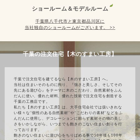
ショールーム＆モデルルーム
千葉県八千代市と東京都品川区に
当社独自のショールームがございます。 >>
千葉の注文住宅【木のすまい工房】
千葉で注文住宅を建てるなら【木のすまい工房】へ。
当社は住まいそのものに拘り、『強さと美しさ、そしてその
先にある遊び心』をテーマに木のこだわり、自然素材をふん
だんに使い、優れた材料、優れた技術で注文住宅を創造する
千葉の工務店です。
私たち【木のすまい工房】は、大手住宅会社では扱いきれな
い様々な”個性のある自然素材”や”こだわりの素材”などをふ
んだんに使用し、デコレーションに頼らず素材その物の美し
さをいかしながら、いつまでも飽きのこない住まい創りを行
っております。
飽きのない住まいに遊び心をちりばめる事で50年後も100年