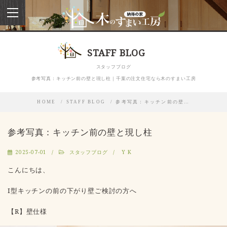
toggle
navigation
STAFF BLOG
スタッフブログ
参考写真：キッチン前の壁と現し柱｜千葉の注文住宅なら木のすまい工房
HOME
STAFF BLOG
参考写真：キッチン前の壁…
参考写真：キッチン前の壁と現し柱
2025-07-01
スタッフブログ
Y K
こんにちは、
I型キッチンの前の下がり壁ご検討の方へ
【R】壁仕様