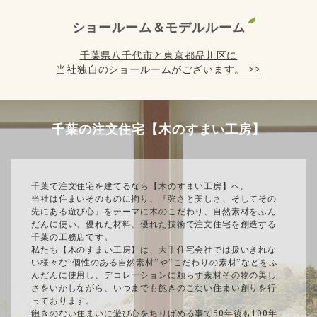
ショールーム＆モデルルーム
千葉県八千代市と東京都品川区に
当社独自のショールームがございます。 >>
千葉の注文住宅【木のすまい工房】
千葉で注文住宅を建てるなら【木のすまい工房】へ。
当社は住まいそのものに拘り、『強さと美しさ、そしてその
先にある遊び心』をテーマに木のこだわり、自然素材をふん
だんに使い、優れた材料、優れた技術で注文住宅を創造する
千葉の工務店です。
私たち【木のすまい工房】は、大手住宅会社では扱いきれな
い様々な”個性のある自然素材”や”こだわりの素材”などをふ
んだんに使用し、デコレーションに頼らず素材その物の美し
さをいかしながら、いつまでも飽きのこない住まい創りを行
っております。
飽きのない住まいに遊び心をちりばめる事で50年後も100年