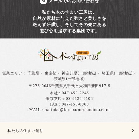
メールでのお問い合わせ
私たち木のすまい工房は、
自然が素材に与えた強さと美しさを
絶えず研鑽し、そしてその先にある
遊び心を追求する集団です。
営業エリア
：
千葉県
・
東京都
・
神奈川県(一部地域)
・
埼玉県(一部地域)
・
茨城県(一部地域)
〒276-0046千葉県八千代市大和田新田917-5
本社：
047-450-2246
東京支店：
03-6426-2105
FAX：047-450-6360
MAIL：nattoku@kinosumaikoubou.com
私たちの住まい創り