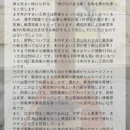
後も住まい続けられる、『遊び心のある家』を創る事が出来
ると信じます。
まず木のすまい工房では根拠をもった頑丈な住まいをつくる
ため 通常3階建てから必要な構造計算（許容応力度計算）を
実施し耐震等級３をとっております。構造計算による耐震等
級3の取得は注文住宅を検討する上で安心していただけるので
はないでしょうか。
また、材料については、木のすまい工房は柱や土台に最高級
の桧を使っております。木のすまい工房が使う桧は含水率１
５％まで乾燥させ建物を安定させ、強さはヤング係数110以上
（土台は90以上）です。50年後も100年後も強い住まいをつ
くるために最高級の桧を使いたいという木のすまい工房の思
いです。
そのすぐれた桧の耐久性を活かす断熱材がセルロースファイ
バーです。吸放出をする自然素材の断熱材セルロースファイ
バーは壁の中で結露を起こさず、優れた、断熱性能を発揮し
ます。このような構造材が心地よい木の家を実現します。ま
た、内装においても、自然素材にこだわっております。床材
は全室、無垢のフローリング、壁は吸放出性能の高い漆喰壁
と一部薩摩中霧島壁を使っており、いつも室内はきれいな空
気です。
また、注文住宅をご検討であれば、デザインも重要です。木
のすまい工房は根拠をもった構造計算で自由な発想で優れた
デザイン住宅を目指しています。
千葉で多数の実績をもった木のすまい工房のデザイン住宅は