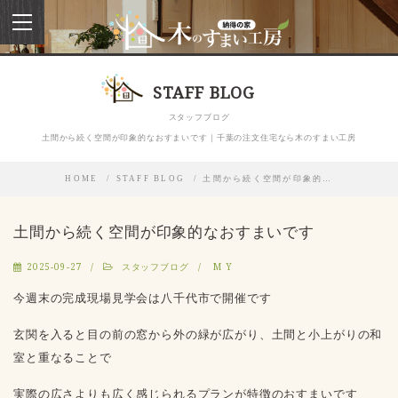
toggle
navigation
STAFF BLOG
スタッフブログ
土間から続く空間が印象的なおすまいです｜千葉の注文住宅なら木のすまい工房
HOME
STAFF BLOG
土間から続く空間が印象的…
土間から続く空間が印象的なおすまいです
2025-09-27
スタッフブログ
M Y
今週末の完成現場見学会は八千代市で開催です
玄関を入ると目の前の窓から外の緑が広がり、土間と小上がりの和
室と重なることで
実際の広さよりも広く感じられるプランが特徴のおすまいです