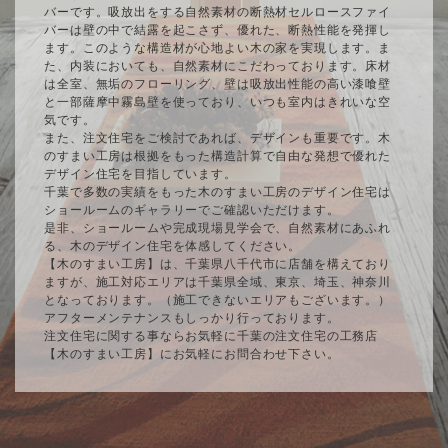
バーです。吸放出をする自然素材の断熱材セルロースファイ
バーは壁の中で結露を起こさず、優れた、断熱性能を発揮し
ます。このような構造材が心地よい木の家を実現します。ま
た、内装においても、自然素材にこだわっております。床材
は全室、無垢のフローリング、壁は吸放出性能の高い漆喰壁
と一部薩摩中霧島壁を使っており、いつも室内はきれいな空
気です。
また、注文住宅をご検討であれば、デザインも重要です。木
のすまい工房は根拠をもった構造計算で自由な発想で優れた
デザイン住宅を目指しています。
千葉で多数の実績をもった木のすまい工房のデザイン住宅は
ショールームのギャラリーでご確認いただけます。
是非、ショールームや完成現場見学会で、自然素材にあふれ
る、木のデザイン住宅を体感してください。
【木のすまい工房】は、千葉県八千代市に店舗を構えており
ますが、施工対応エリアは千葉県全域、東京、埼玉、神奈川
となっております。（施工できないエリアもございます。）
アフターメンテナンスもしっかり行っております。
注文住宅に関する事ならお気軽に千葉の注文住宅の工務店
【木のすまい工房】にお気軽にお問合わせ下さい。