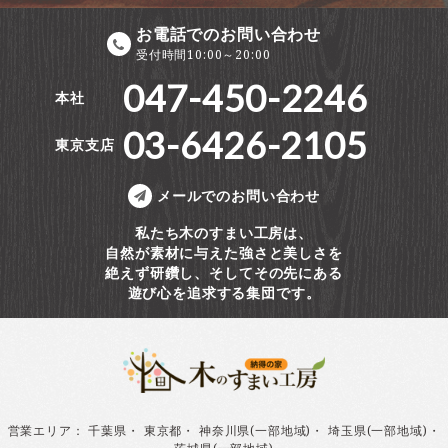
お電話でのお問い合わせ
受付時間10:00～20:00
047-450-2246
本社
03-6426-2105
東京支店
メールでのお問い合わせ
私たち木のすまい工房は、
自然が素材に与えた強さと美しさを
絶えず研鑽し、そしてその先にある
遊び心を追求する集団です。
営業エリア
：
千葉県
・
東京都
・
神奈川県(一部地域)
・
埼玉県(一部地域)
・