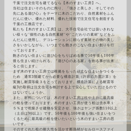
千葉で注文住宅を建てるなら【木のすまい工房】へ。
当社は住まいそのものに拘り、『強さと美しさ、そしてその
先にある遊び心』をテーマに木のこだわり、自然素材をふん
だんに使い、優れた材料、優れた技術で注文住宅を創造する
千葉の工務店です。
私たち【木のすまい工房】は、大手住宅会社では扱いきれな
い様々な”個性のある自然素材”や”こだわりの素材”などをふ
んだんに使用し、デコレーションに頼らず素材その物の美し
さをいかしながら、いつまでも飽きのこない住まい創りを行
っております。
飽きのない住まいに遊び心をちりばめる事で50年後も100年
後も住まい続けられる、『遊び心のある家』を創る事が出来
ると信じます。
まず木のすまい工房では根拠をもった頑丈な住まいをつくる
ため 通常3階建てから必要な構造計算（許容応力度計算）を
実施し耐震等級３をとっております。構造計算による耐震等
級3の取得は注文住宅を検討する上で安心していただけるので
はないでしょうか。
また、材料については、木のすまい工房は柱や土台に最高級
の桧を使っております。木のすまい工房が使う桧は含水率１
５％まで乾燥させ建物を安定させ、強さはヤング係数110以上
（土台は90以上）です。50年後も100年後も強い住まいをつ
くるために最高級の桧を使いたいという木のすまい工房の思
いです。
そのすぐれた桧の耐久性を活かす断熱材がセルロースファイ