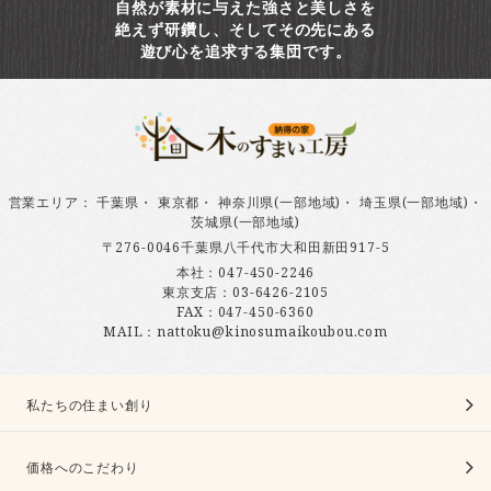
自然が素材に与えた強さと美しさを
絶えず研鑽し、そしてその先にある
遊び心を追求する集団です。
営業エリア
：
千葉県
・
東京都
・
神奈川県(一部地域)
・
埼玉県(一部地域)
・
茨城県(一部地域)
〒276-0046千葉県八千代市大和田新田917-5
本社：
047-450-2246
東京支店：
03-6426-2105
FAX：047-450-6360
MAIL：nattoku@kinosumaikoubou.com
私たちの住まい創り
価格へのこだわり