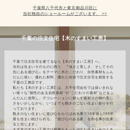
千葉県八千代市と東京都品川区に
当社独自のショールームがございます。 >>
千葉の注文住宅【木のすまい工房】
千葉で注文住宅を建てるなら【木のすまい工房】へ。
当社は住まいそのものに拘り、『強さと美しさ、そしてその
先にある遊び心』をテーマに木のこだわり、自然素材をふん
だんに使い、優れた材料、優れた技術で注文住宅を創造する
千葉の工務店です。
私たち【木のすまい工房】は、大手住宅会社では扱いきれな
い様々な”個性のある自然素材”や”こだわりの素材”などをふ
んだんに使用し、デコレーションに頼らず素材その物の美し
さをいかしながら、いつまでも飽きのこない住まい創りを行
っております。
飽きのない住まいに遊び心をちりばめる事で50年後も100年
後も住まい続けられる、『遊び心のある家』を創る事が出来
ると信じます。
まず木のすまい工房では根拠をもった頑丈な住まいをつくる