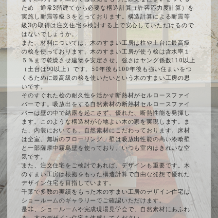
ため 通常3階建てから必要な構造計算（許容応力度計算）を
実施し耐震等級３をとっております。構造計算による耐震等
級3の取得は注文住宅を検討する上で安心していただけるので
はないでしょうか。
また、材料については、木のすまい工房は柱や土台に最高級
の桧を使っております。木のすまい工房が使う桧は含水率１
５％まで乾燥させ建物を安定させ、強さはヤング係数110以上
（土台は90以上）です。50年後も100年後も強い住まいをつ
くるために最高級の桧を使いたいという木のすまい工房の思
いです。
そのすぐれた桧の耐久性を活かす断熱材がセルロースファイ
バーです。吸放出をする自然素材の断熱材セルロースファイ
バーは壁の中で結露を起こさず、優れた、断熱性能を発揮し
ます。このような構造材が心地よい木の家を実現します。ま
た、内装においても、自然素材にこだわっております。床材
は全室、無垢のフローリング、壁は吸放出性能の高い漆喰壁
と一部薩摩中霧島壁を使っており、いつも室内はきれいな空
気です。
また、注文住宅をご検討であれば、デザインも重要です。木
のすまい工房は根拠をもった構造計算で自由な発想で優れた
デザイン住宅を目指しています。
千葉で多数の実績をもった木のすまい工房のデザイン住宅は
ショールームのギャラリーでご確認いただけます。
是非、ショールームや完成現場見学会で、自然素材にあふれ
る、木のデザイン住宅を体感してください。