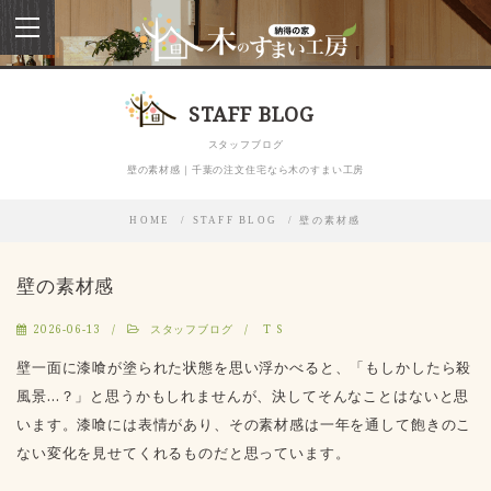
toggle
navigation
STAFF BLOG
スタッフブログ
壁の素材感｜千葉の注文住宅なら木のすまい工房
HOME
STAFF BLOG
壁の素材感
壁の素材感
2026-06-13
スタッフブログ
T S
壁一面に漆喰が塗られた状態を思い浮かべると、「もしかしたら殺
風景…？」と思うかもしれませんが、決してそんなことはないと思
います。漆喰には表情があり、その素材感は一年を通して飽きのこ
ない変化を見せてくれるものだと思っています。