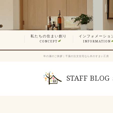
私たちの住まい創り
インフォメーショ
CONCEPT
INFORMATION
無垢材や漆喰の自然素材
平屋でも最上の構造計算
現場検査で信頼の品質
想い叶えるデザイン・設計
暮らしを楽しむ、遊び心の家
性能が支える心地よさ
何世代も住み継ぐ木の家
価格へのこだわり
家づくりステップ
見学会・イベント情
営業エリア
新着情報
スタッフ紹介
会長ブログ
社長ブログ
スタッフブログ
お客様の声
業者会「ふくろう会
プレスリリース
採用情報
年の瀬のご挨拶｜千葉の注文住宅なら木のすまい工房
STAFF BLOG