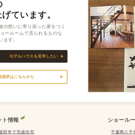
の
上げています。
族の想いに寄り添った家をつく
ショールームで見られるものな
います。
モデルハウスを見学したい
料請求はこちらから
ント情報
ショール
) は成田市で完成住宅
千葉県八千