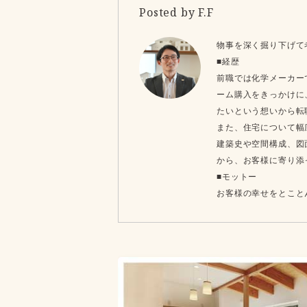
Posted by F.F
物事を深く掘り下げて
■経歴
前職では化学メーカー
ーム購入をきっかけに
たいという想いから転
また、住宅について幅
建築史や空間構成、図
から、お客様に寄り添
■モットー
お客様の幸せをとこと