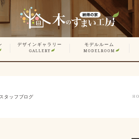
ン
デザインギャラリー
モデルルーム
GALLERY
MODELROOM
報
」
住宅 施工事例
商業施設 施工事例
YouTube
オーナー様のお住まい拝見
平屋特集
こだわりの間取り
戸
マ
リ
リ
スタッフブログ
H