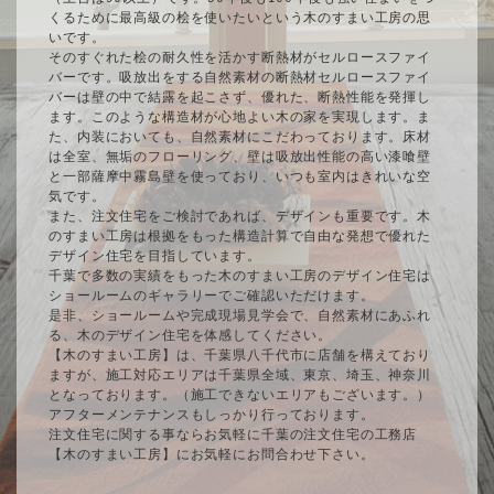
くるために最高級の桧を使いたいという木のすまい工房の思
いです。
そのすぐれた桧の耐久性を活かす断熱材がセルロースファイ
バーです。吸放出をする自然素材の断熱材セルロースファイ
バーは壁の中で結露を起こさず、優れた、断熱性能を発揮し
ます。このような構造材が心地よい木の家を実現します。ま
た、内装においても、自然素材にこだわっております。床材
は全室、無垢のフローリング、壁は吸放出性能の高い漆喰壁
と一部薩摩中霧島壁を使っており、いつも室内はきれいな空
気です。
また、注文住宅をご検討であれば、デザインも重要です。木
のすまい工房は根拠をもった構造計算で自由な発想で優れた
デザイン住宅を目指しています。
千葉で多数の実績をもった木のすまい工房のデザイン住宅は
ショールームのギャラリーでご確認いただけます。
是非、ショールームや完成現場見学会で、自然素材にあふれ
る、木のデザイン住宅を体感してください。
【木のすまい工房】は、千葉県八千代市に店舗を構えており
ますが、施工対応エリアは千葉県全域、東京、埼玉、神奈川
となっております。（施工できないエリアもございます。）
アフターメンテナンスもしっかり行っております。
注文住宅に関する事ならお気軽に千葉の注文住宅の工務店
【木のすまい工房】にお気軽にお問合わせ下さい。