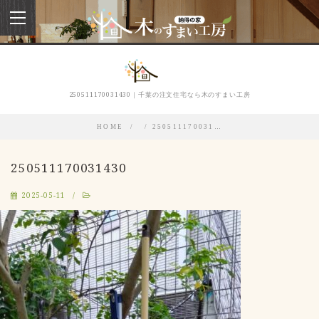
toggle
navigation
250511170031430｜千葉の注文住宅なら木のすまい工房
HOME
250511170031…
250511170031430
2025-05-11