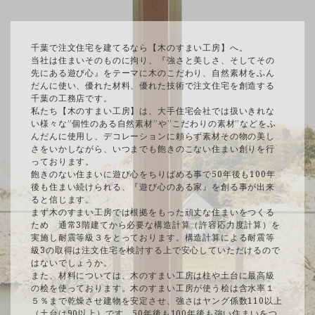
千葉で注文住宅を建てるなら【木のすまい工房】へ。
当社は住まいそのものに拘り、『強さと美しさ、そしてその
先にある遊び心』をテーマに木のこだわり、自然素材をふん
だんに使い、優れた材料、優れた技術で注文住宅を創造する
千葉の工務店です。
私たち【木のすまい工房】は、大手住宅会社では扱いきれな
い様々な”個性のある自然素材”や”こだわりの素材”などをふ
んだんに使用し、デコレーションに頼らず素材その物の美し
さをいかしながら、いつまでも飽きのこない住まい創りを行
っております。
飽きのない住まいに遊び心をちりばめる事で50年後も100年
後も住まい続けられる、『遊び心のある家』を創る事が出来
ると信じます。
まず木のすまい工房では根拠をもった頑丈な住まいをつくる
ため 通常3階建てから必要な構造計算（許容応力度計算）を
実施し耐震等級３をとっております。構造計算による耐震等
級3の取得は注文住宅を検討する上で安心していただけるので
はないでしょうか。
また、材料については、木のすまい工房は柱や土台に最高級
の桧を使っております。木のすまい工房が使う桧は含水率１
５％まで乾燥させ建物を安定させ、強さはヤング係数110以上
（土台は90以上）です。50年後も100年後も強い住まいをつ