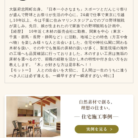
大阪府忠岡町出身。『日本一小さなまち』スポーツとだんじり祭り
が盛んで野球とお祭りが生活の中心に。24歳で仕事で東京に引越
し10年以上、今は千葉に住みマリンスタジアムでのプロ野球観戦
が楽しみ。先日、娘が生まれたので家族での野球観戦を計画中。
【経歴】 10年近く木材の販売会社に勤務。関東を中心（東京・
千葉・群馬・長野・静岡など）に活動。地域ごとの特色（方言や食
べ物）を楽しみ様々な人と出会いました。住宅や神社仏閣に関わる
木材を扱い、その中でも無垢の床材の扱いが多く、製造現場の海外
の工場へも品質確認に行っておりました。木のすまい工房は無垢の
床材を選べるので、前職の経験を活かし木の特性や付き合い方をお
教えします。『木』が好きな方は是非私へ！！
【モットー】 人との出会いを大切に。【人間は一生のうちに逢う
べき人には必ず逢える。一瞬早すぎず一瞬遅すぎない時に】