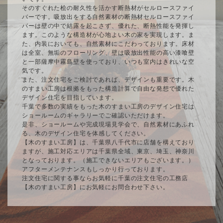
そのすぐれた桧の耐久性を活かす断熱材がセルロースファイ
バーです。吸放出をする自然素材の断熱材セルロースファイ
バーは壁の中で結露を起こさず、優れた、断熱性能を発揮し
ます。このような構造材が心地よい木の家を実現します。ま
た、内装においても、自然素材にこだわっております。床材
は全室、無垢のフローリング、壁は吸放出性能の高い漆喰壁
と一部薩摩中霧島壁を使っており、いつも室内はきれいな空
気です。
また、注文住宅をご検討であれば、デザインも重要です。木
のすまい工房は根拠をもった構造計算で自由な発想で優れた
デザイン住宅を目指しています。
千葉で多数の実績をもった木のすまい工房のデザイン住宅は
ショールームのギャラリーでご確認いただけます。
是非、ショールームや完成現場見学会で、自然素材にあふれ
る、木のデザイン住宅を体感してください。
【木のすまい工房】は、千葉県八千代市に店舗を構えており
ますが、施工対応エリアは千葉県全域、東京、埼玉、神奈川
となっております。（施工できないエリアもございます。）
アフターメンテナンスもしっかり行っております。
注文住宅に関する事ならお気軽に千葉の注文住宅の工務店
【木のすまい工房】にお気軽にお問合わせ下さい。