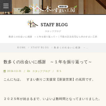
toggle
navigation
STAFF BLOG
スタッフブログ
数多くの出会いに感謝 ～１年を振り返って～｜千葉の注文住宅なら木のすまい工房
HOME
STAFF BLOG
数多くの出会いに感謝 ～…
数多くの出会いに感謝 ～１年を振り返って～
2024-12-31
スタッフブログ
H S
こんにちは。 すまい創りご支援室【新築営業】の嶌田です。
２０２５年が始まるまで、いよいよ数時間となってまいりました。