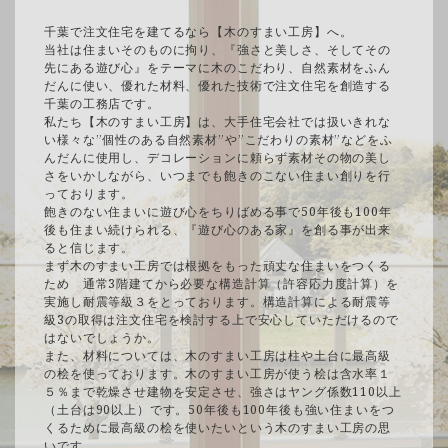
千葉で注文住宅を建てるなら【木のすまい工房】へ。
当社は住まいそのものに拘り、『強さと美しさ、そしてその
先にある遊び心』をテーマに木のこだわり、自然素材をふん
だんに使い、優れた材料、優れた技術で注文住宅を創造する
千葉の工務店です。
私たち【木のすまい工房】は、大手住宅会社では扱いきれな
い様々な”個性のある自然素材”や”こだわりの素材”などをふ
んだんに使用し、デコレーションに頼らず素材その物の美し
さをいかしながら、いつまでも飽きのこない住まい創りを行
っております。
飽きのない住まいに遊び心をちりばめる事で50年後も100年
後も住まい続けられる、『遊び心のある家』を創る事が出来
ると信じます。
まず木のすまい工房では根拠をもった頑丈な住まいをつくる
ため 通常3階建てから必要な構造計算（許容応力度計算）を
実施し耐震等級３をとっております。構造計算による耐震等
級3の取得は注文住宅を検討する上で安心していただけるので
はないでしょうか。
また、材料については、木のすまい工房は柱や土台に最高級
の桧を使っております。木のすまい工房が使う桧は含水率１
５％まで乾燥させ建物を安定させ、強さはヤング係数110以上
（土台は90以上）です。50年後も100年後も強い住まいをつ
くるために最高級の桧を使いたいという木のすまい工房の思
いです。