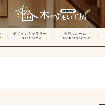
ン
デザインギャラリー
モデルルーム
GALLERY
MODELROOM
報
」
住宅 施工事例
商業施設 施工事例
YouTube
オーナー様のお住まい拝見
平屋特集
こだわりの間取り
戸
マ
リ
リ