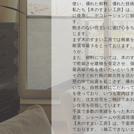
使い、優れた材料、優れた技
私たち【木のすまい工房】は、
に使用し、デコレーションに
す。
飽きのない住まいに遊び心をち
じます。
まず木のすまい工房では根拠
耐震等級３をとっております
うか。
また、材料については、木の
で乾燥させ建物を安定させ、強
最高級の桧を使いたいという
そのすぐれた桧の耐久性を活
壁の中で結露を起こさず、優
いても、自然素材にこだわっ
を使っており、いつも室内は
また、注文住宅をご検討であ
ン住宅を目指しています。
千葉で多数の実績をもった木
是非、ショールームや完成現
【木のすまい工房】は、千葉
ております。（施工できない