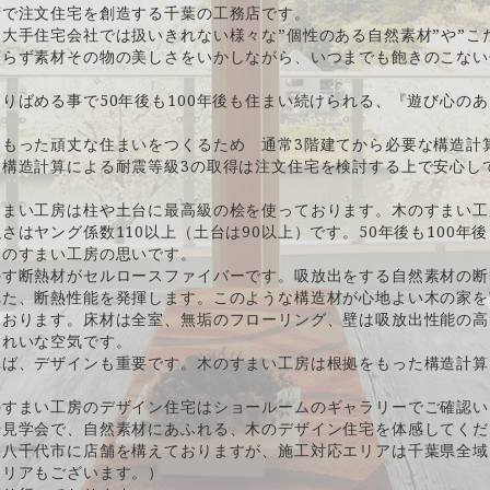
術で注文住宅を創造する千葉の工務店です。
大手住宅会社では扱いきれない様々な”個性のある自然素材”や”こ
頼らず素材その物の美しさをいかしながら、いつまでも飽きのこない
りばめる事で50年後も100年後も住まい続けられる、『遊び心の
をもった頑丈な住まいをつくるため 通常3階建てから必要な構造計
。構造計算による耐震等級3の取得は注文住宅を検討する上で安心し
すまい工房は柱や土台に最高級の桧を使っております。木のすまい工
さはヤング係数110以上（土台は90以上）です。50年後も100年
木のすまい工房の思いです。
かす断熱材がセルロースファイバーです。吸放出をする自然素材の断
れた、断熱性能を発揮します。このような構造材が心地よい木の家を
ております。床材は全室、無垢のフローリング、壁は吸放出性能の高
きれいな空気です。
れば、デザインも重要です。木のすまい工房は根拠をもった構造計算
のすまい工房のデザイン住宅はショールームのギャラリーでご確認い
場見学会で、自然素材にあふれる、木のデザイン住宅を体感してくだ
県八千代市に店舗を構えておりますが、施工対応エリアは千葉県全域
エリアもございます。）