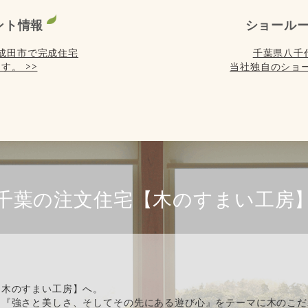
ント情報
ショール
) は成田市で完成住宅
千葉県八千
す。 >>
当社独自のショー
千葉の注文住宅【木のすまい工房
【木のすまい工房】へ。
、『強さと美しさ、そしてその先にある遊び心』をテーマに木のこだ