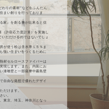
だわりの素材”などをふんだん
住まい創りを行っておりま
ある家』を創る事が出来ると信
算（許容応力度計算）を実施し
ていただけるのではないでしょ
房が使う桧は含水率１５％ま
後も強い住まいをつくるために
熱材セルロースファイバーは
実現します。また、内装にお
い漆喰壁と一部薩摩中霧島壁
で自由な発想で優れたデザイ
ただけます。
さい。
、東京、埼玉、神奈川となっ