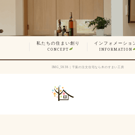
私たちの住まい創り
インフォメーショ
CONCEPT
INFORMATION
無垢材や漆喰の自然素材
平屋でも最上の構造計算
現場検査で信頼の品質
想い叶えるデザイン・設計
暮らしを楽しむ、遊び心の家
性能が支える心地よさ
何世代も住み継ぐ木の家
価格へのこだわり
家づくりステップ
見学会・イベント情
営業エリア
新着情報
スタッフ紹介
会長ブログ
社長ブログ
スタッフブログ
お客様の声
業者会「ふくろう会
プレスリリース
採用情報
IMG_5838｜千葉の注文住宅なら木のすまい工房