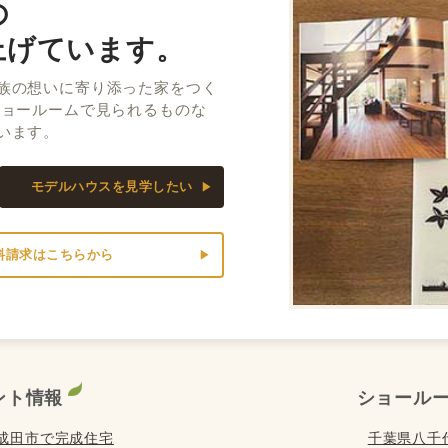
の
上げています。
族の想いに寄り添った家をつく
ショールームで見られるものな
います。
モデルハウスを見学したい
料請求はこちらから
ント情報
ショール
) は成田市で完成住宅
千葉県八千