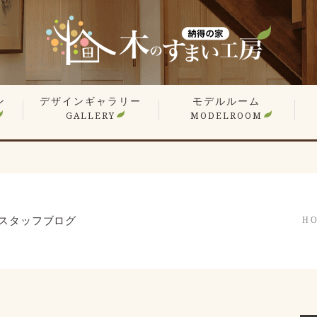
ン
デザインギャラリー
モデルルーム
GALLERY
MODELROOM
報
」
住宅 施工事例
商業施設 施工事例
YouTube
オーナー様のお住まい拝見
平屋特集
こだわりの間取り
戸
マ
リ
リ
スタッフブログ
H