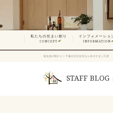
私たちの住まい創り
インフォメーショ
CONCEPT
INFORMATION
無垢材や漆喰の自然素材
平屋でも最上の構造計算
現場検査で信頼の品質
想い叶えるデザイン・設計
暮らしを楽しむ、遊び心の家
性能が支える心地よさ
何世代も住み継ぐ木の家
価格へのこだわり
家づくりステップ
見学会・イベント情
営業エリア
新着情報
スタッフ紹介
会長ブログ
社長ブログ
スタッフブログ
お客様の声
業者会「ふくろう会
プレスリリース
採用情報
昼光色の明かり｜千葉の注文住宅なら木のすまい工房
STAFF BLOG