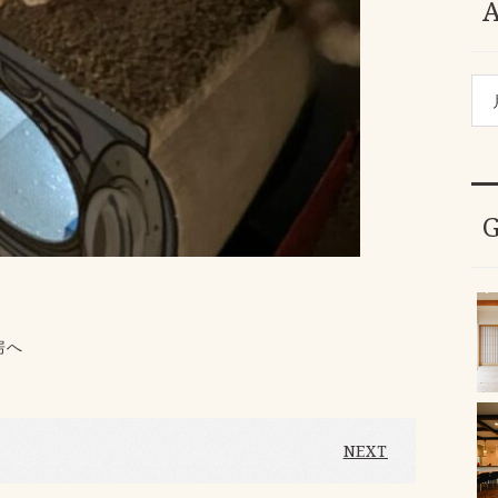
房へ
NEXT