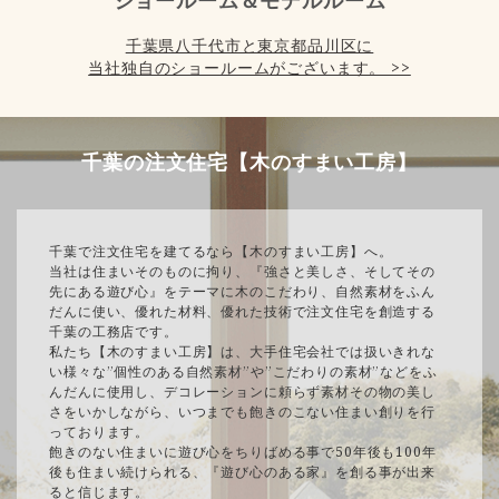
ショールーム＆モデルルーム
千葉県八千代市と東京都品川区に
当社独自のショールームがございます。 >>
千葉の注文住宅【木のすまい工房】
千葉で注文住宅を建てるなら【木のすまい工房】へ。
当社は住まいそのものに拘り、『強さと美しさ、そしてその
先にある遊び心』をテーマに木のこだわり、自然素材をふん
だんに使い、優れた材料、優れた技術で注文住宅を創造する
千葉の工務店です。
私たち【木のすまい工房】は、大手住宅会社では扱いきれな
い様々な”個性のある自然素材”や”こだわりの素材”などをふ
んだんに使用し、デコレーションに頼らず素材その物の美し
さをいかしながら、いつまでも飽きのこない住まい創りを行
っております。
飽きのない住まいに遊び心をちりばめる事で50年後も100年
後も住まい続けられる、『遊び心のある家』を創る事が出来
ると信じます。