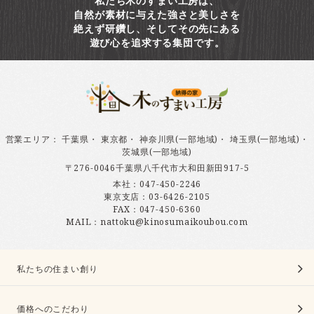
私たち木のすまい工房は、
自然が素材に与えた強さと美しさを
絶えず研鑽し、そしてその先にある
遊び心を追求する集団です。
営業エリア
：
千葉県
・
東京都
・
神奈川県(一部地域)
・
埼玉県(一部地域)
・
茨城県(一部地域)
〒276-0046千葉県八千代市大和田新田917-5
本社：
047-450-2246
東京支店：
03-6426-2105
FAX：047-450-6360
MAIL：nattoku@kinosumaikoubou.com
私たちの住まい創り
価格へのこだわり