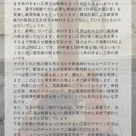
まず木のすまい工房では根拠をもった頑丈な住まいをつくる
ため 通常3階建てから必要な構造計算（許容応力度計算）を
実施し耐震等級３をとっております。構造計算による耐震等
級3の取得は注文住宅を検討する上で安心していただけるので
はないでしょうか。
また、材料については、木のすまい工房は柱や土台に最高級
の桧を使っております。木のすまい工房が使う桧は含水率１
５％まで乾燥させ建物を安定させ、強さはヤング係数110以上
（土台は90以上）です。50年後も100年後も強い住まいをつ
くるために最高級の桧を使いたいという木のすまい工房の思
いです。
そのすぐれた桧の耐久性を活かす断熱材がセルロースファイ
バーです。吸放出をする自然素材の断熱材セルロースファイ
バーは壁の中で結露を起こさず、優れた、断熱性能を発揮し
ます。このような構造材が心地よい木の家を実現します。ま
た、内装においても、自然素材にこだわっております。床材
は全室、無垢のフローリング、壁は吸放出性能の高い漆喰壁
と一部薩摩中霧島壁を使っており、いつも室内はきれいな空
気です。
また、注文住宅をご検討であれば、デザインも重要です。木
のすまい工房は根拠をもった構造計算で自由な発想で優れた
デザイン住宅を目指しています。
千葉で多数の実績をもった木のすまい工房のデザイン住宅は
ショールームのギャラリーでご確認いただけます。
是非、ショールームや完成現場見学会で、自然素材にあふれ