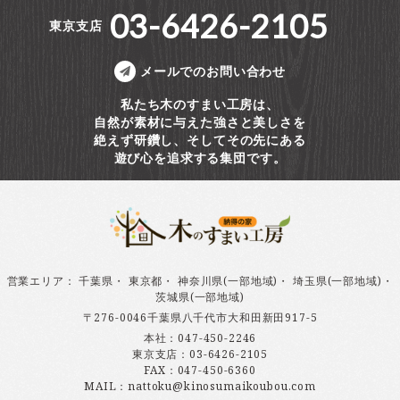
03-6426-2105
東京支店
メールでのお問い合わせ
私たち木のすまい工房は、
自然が素材に与えた強さと美しさを
絶えず研鑽し、そしてその先にある
遊び心を追求する集団です。
営業エリア
：
千葉県
・
東京都
・
神奈川県(一部地域)
・
埼玉県(一部地域)
・
茨城県(一部地域)
〒276-0046千葉県八千代市大和田新田917-5
本社：
047-450-2246
東京支店：
03-6426-2105
FAX：047-450-6360
MAIL：nattoku@kinosumaikoubou.com