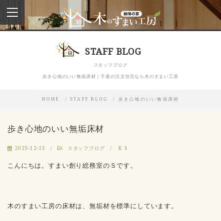
toggle
navigation
STAFF BLOG
スタッフブログ
歩き心地のいい無垢床材｜千葉の注文住宅なら木のすまい工房
HOME
STAFF BLOG
歩き心地のいい無垢床材
歩き心地のいい無垢床材
2025-12-15
スタッフブログ
K S
こんにちは。すまい創り総務室のＳです。
木のすまい工房の床材は、無垢材を標準にしています。