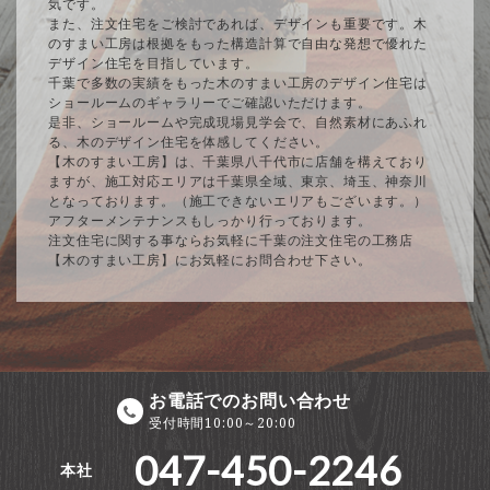
気です。
また、注文住宅をご検討であれば、デザインも重要です。木
のすまい工房は根拠をもった構造計算で自由な発想で優れた
デザイン住宅を目指しています。
千葉で多数の実績をもった木のすまい工房のデザイン住宅は
ショールームのギャラリーでご確認いただけます。
是非、ショールームや完成現場見学会で、自然素材にあふれ
る、木のデザイン住宅を体感してください。
【木のすまい工房】は、千葉県八千代市に店舗を構えており
ますが、施工対応エリアは千葉県全域、東京、埼玉、神奈川
となっております。（施工できないエリアもございます。）
アフターメンテナンスもしっかり行っております。
注文住宅に関する事ならお気軽に千葉の注文住宅の工務店
【木のすまい工房】にお気軽にお問合わせ下さい。
お電話でのお問い合わせ
受付時間10:00～20:00
047-450-2246
本社