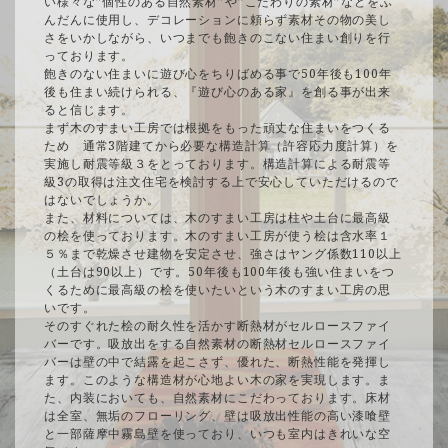
い様々な”個性のある自然素材”や”こだわりの素材”などをふ
んだんに使用し、デコレーションに頼らず素材その物の美し
さをいかしながら、いつまでも飽きのこない住まい創りを行
っております。
飽きのない住まいに遊び心をちりばめる事で50年後も100年
後も住まい続けられる、『遊び心のある家』を創る事が出来
ると信じます。
まず木のすまい工房では根拠をもった頑丈な住まいをつくる
ため 通常3階建てから必要な構造計算（許容応力度計算）を
実施し耐震等級３をとっております。構造計算による耐震等
級3の取得は注文住宅を検討する上で安心していただけるので
はないでしょうか。
また、材料については、木のすまい工房は柱や土台に最高級
の桧を使っております。木のすまい工房が使う桧は含水率１
５％まで乾燥させ建物を安定させ、強さはヤング係数110以上
（土台は90以上）です。50年後も100年後も強い住まいをつ
くるために最高級の桧を使いたいという木のすまい工房の思
いです。
そのすぐれた桧の耐久性を活かす断熱材がセルロースファイ
バーです。吸放出をする自然素材の断熱材セルロースファイ
バーは壁の中で結露を起こさず、優れた、断熱性能を発揮し
ます。このような構造材が心地よい木の家を実現します。ま
た、内装においても、自然素材にこだわっております。床材
は全室、無垢のフローリング、壁は吸放出性能の高い漆喰壁
と一部薩摩中霧島壁を使っており、いつも室内はきれいな空