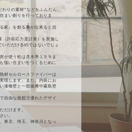
だわりの素材”などをふんだん
住まい創りを行っておりま
ある家』を創る事が出来ると信
算（許容応力度計算）を実施し
ていただけるのではないでしょ
房が使う桧は含水率１５％ま
後も強い住まいをつくるために
熱材セルロースファイバーは
実現します。また、内装にお
い漆喰壁と一部薩摩中霧島壁
で自由な発想で優れたデザイ
ただけます。
さい。
、東京、埼玉、神奈川となっ