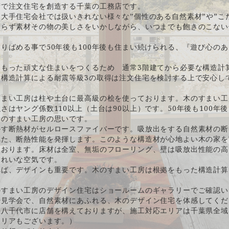
術で注文住宅を創造する千葉の工務店です。
大手住宅会社では扱いきれない様々な”個性のある自然素材”や”こ
頼らず素材その物の美しさをいかしながら、いつまでも飽きのこない
りばめる事で50年後も100年後も住まい続けられる、『遊び心の
をもった頑丈な住まいをつくるため 通常3階建てから必要な構造計
。構造計算による耐震等級3の取得は注文住宅を検討する上で安心し
すまい工房は柱や土台に最高級の桧を使っております。木のすまい工
さはヤング係数110以上（土台は90以上）です。50年後も100年
木のすまい工房の思いです。
かす断熱材がセルロースファイバーです。吸放出をする自然素材の断
れた、断熱性能を発揮します。このような構造材が心地よい木の家を
ております。床材は全室、無垢のフローリング、壁は吸放出性能の高
きれいな空気です。
れば、デザインも重要です。木のすまい工房は根拠をもった構造計算
のすまい工房のデザイン住宅はショールームのギャラリーでご確認い
場見学会で、自然素材にあふれる、木のデザイン住宅を体感してくだ
県八千代市に店舗を構えておりますが、施工対応エリアは千葉県全域
エリアもございます。）