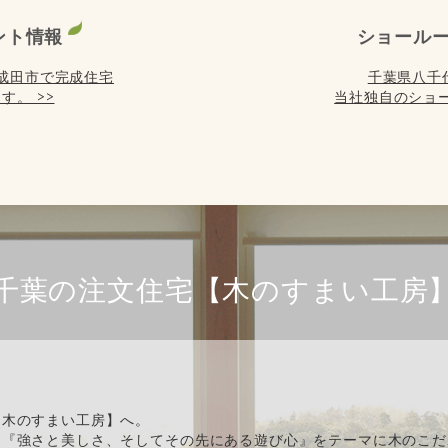
ント情報
ショール
) は成田市で完成住宅
千葉県八千
す。 >>
当社独自のショー
千葉の注文住宅【木のすまい工房
【木のすまい工房】へ。
、『強さと美しさ、そしてその先にある遊び心』をテーマに木のこだ