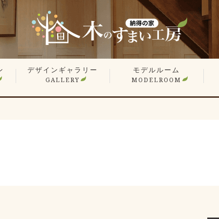
ン
デザインギャラリー
モデルルーム
GALLERY
MODELROOM
報
」
住宅 施工事例
商業施設 施工事例
YouTube
オーナー様のお住まい拝見
平屋特集
こだわりの間取り
戸
マ
リ
リ