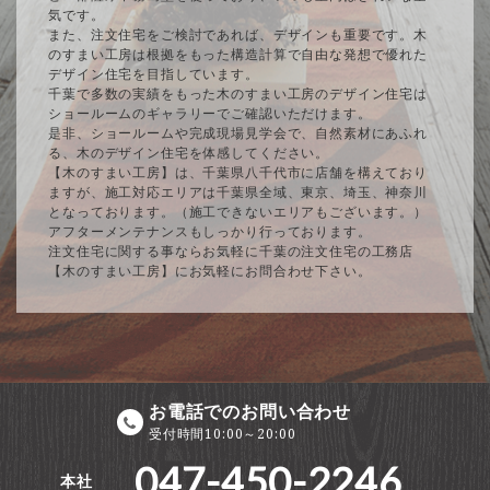
気です。
また、注文住宅をご検討であれば、デザインも重要です。木
のすまい工房は根拠をもった構造計算で自由な発想で優れた
デザイン住宅を目指しています。
千葉で多数の実績をもった木のすまい工房のデザイン住宅は
ショールームのギャラリーでご確認いただけます。
是非、ショールームや完成現場見学会で、自然素材にあふれ
る、木のデザイン住宅を体感してください。
【木のすまい工房】は、千葉県八千代市に店舗を構えており
ますが、施工対応エリアは千葉県全域、東京、埼玉、神奈川
となっております。（施工できないエリアもございます。）
アフターメンテナンスもしっかり行っております。
注文住宅に関する事ならお気軽に千葉の注文住宅の工務店
【木のすまい工房】にお気軽にお問合わせ下さい。
お電話でのお問い合わせ
受付時間10:00～20:00
047-450-2246
本社