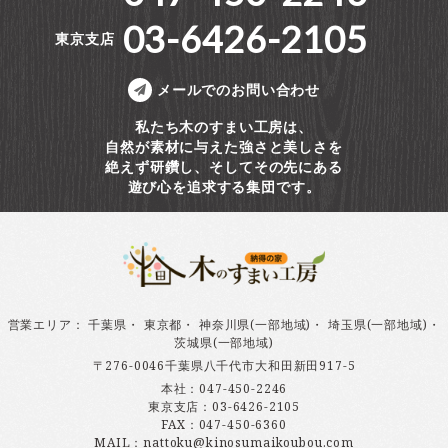
03-6426-2105
東京支店
メールでのお問い合わせ
私たち木のすまい工房は、
自然が素材に与えた強さと美しさを
絶えず研鑽し、そしてその先にある
遊び心を追求する集団です。
営業エリア
：
千葉県
・
東京都
・
神奈川県(一部地域)
・
埼玉県(一部地域)
・
茨城県(一部地域)
〒276-0046千葉県八千代市大和田新田917-5
本社：
047-450-2246
東京支店：
03-6426-2105
FAX：047-450-6360
MAIL：nattoku@kinosumaikoubou.com