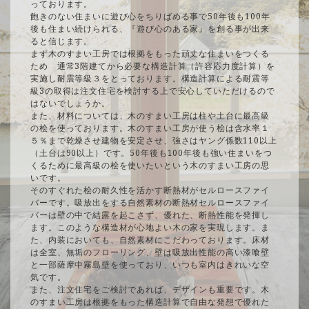
っております。
飽きのない住まいに遊び心をちりばめる事で50年後も100年
後も住まい続けられる、『遊び心のある家』を創る事が出来
ると信じます。
まず木のすまい工房では根拠をもった頑丈な住まいをつくる
ため 通常3階建てから必要な構造計算（許容応力度計算）を
実施し耐震等級３をとっております。構造計算による耐震等
級3の取得は注文住宅を検討する上で安心していただけるので
はないでしょうか。
また、材料については、木のすまい工房は柱や土台に最高級
の桧を使っております。木のすまい工房が使う桧は含水率１
５％まで乾燥させ建物を安定させ、強さはヤング係数110以上
（土台は90以上）です。50年後も100年後も強い住まいをつ
くるために最高級の桧を使いたいという木のすまい工房の思
いです。
そのすぐれた桧の耐久性を活かす断熱材がセルロースファイ
バーです。吸放出をする自然素材の断熱材セルロースファイ
バーは壁の中で結露を起こさず、優れた、断熱性能を発揮し
ます。このような構造材が心地よい木の家を実現します。ま
た、内装においても、自然素材にこだわっております。床材
は全室、無垢のフローリング、壁は吸放出性能の高い漆喰壁
と一部薩摩中霧島壁を使っており、いつも室内はきれいな空
気です。
また、注文住宅をご検討であれば、デザインも重要です。木
のすまい工房は根拠をもった構造計算で自由な発想で優れた