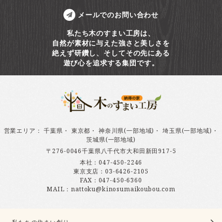
メールでのお問い合わせ
私たち木のすまい工房は、
自然が素材に与えた強さと美しさを
絶えず研鑽し、そしてその先にある
遊び心を追求する集団です。
営業エリア
：
千葉県
・
東京都
・
神奈川県(一部地域)
・
埼玉県(一部地域)
・
茨城県(一部地域)
〒276-0046千葉県八千代市大和田新田917-5
本社：
047-450-2246
東京支店：
03-6426-2105
FAX：047-450-6360
MAIL：nattoku@kinosumaikoubou.com