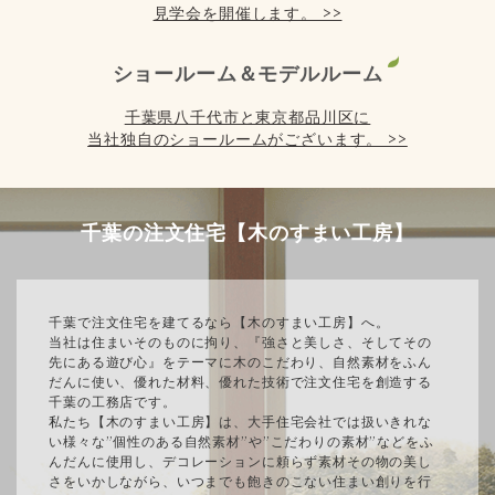
見学会を開催します。 >>
ショールーム＆モデルルーム
千葉県八千代市と東京都品川区に
当社独自のショールームがございます。 >>
千葉の注文住宅【木のすまい工房】
千葉で注文住宅を建てるなら【木のすまい工房】へ。
当社は住まいそのものに拘り、『強さと美しさ、そしてその
先にある遊び心』をテーマに木のこだわり、自然素材をふん
だんに使い、優れた材料、優れた技術で注文住宅を創造する
千葉の工務店です。
私たち【木のすまい工房】は、大手住宅会社では扱いきれな
い様々な”個性のある自然素材”や”こだわりの素材”などをふ
んだんに使用し、デコレーションに頼らず素材その物の美し
さをいかしながら、いつまでも飽きのこない住まい創りを行