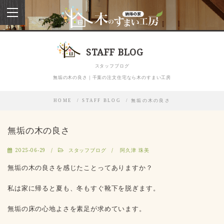
toggle
navigation
STAFF BLOG
スタッフブログ
無垢の木の良さ｜千葉の注文住宅なら木のすまい工房
HOME
STAFF BLOG
無垢の木の良さ
無垢の木の良さ
2025-06-29
スタッフブログ
阿久津 珠美
無垢の木の良さを感じたことってありますか？
私は家に帰ると夏も、冬もすぐ靴下を脱ぎます。
無垢の床の心地よさを素足が求めています。