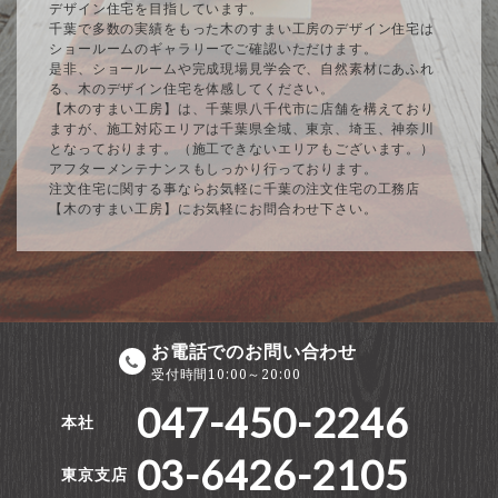
デザイン住宅を目指しています。
千葉で多数の実績をもった木のすまい工房のデザイン住宅は
ショールームのギャラリーでご確認いただけます。
是非、ショールームや完成現場見学会で、自然素材にあふれ
る、木のデザイン住宅を体感してください。
【木のすまい工房】は、千葉県八千代市に店舗を構えており
ますが、施工対応エリアは千葉県全域、東京、埼玉、神奈川
となっております。（施工できないエリアもございます。）
アフターメンテナンスもしっかり行っております。
注文住宅に関する事ならお気軽に千葉の注文住宅の工務店
【木のすまい工房】にお気軽にお問合わせ下さい。
お電話でのお問い合わせ
受付時間10:00～20:00
047-450-2246
本社
03-6426-2105
東京支店