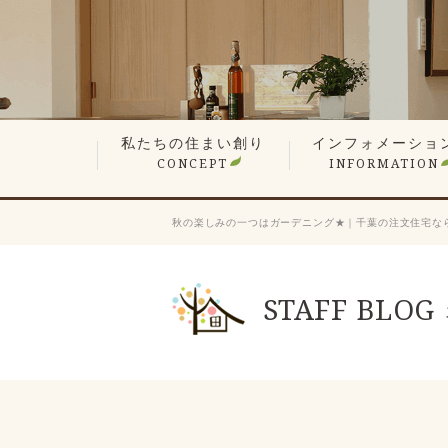
私たちの住まい創り
インフォメーショ
CONCEPT
INFORMATION
無垢材や漆喰の自然素材
平屋でも最上の構造計算
現場検査で信頼の品質
想い叶えるデザイン・設計
暮らしを楽しむ、遊び心の家
性能が支える心地よさ
何世代も住み継ぐ木の家
価格へのこだわり
家づくりステップ
見学会・イベント情
営業エリア
新着情報
スタッフ紹介
会長ブログ
社長ブログ
スタッフブログ
お客様の声
業者会「ふくろう会
プレスリリース
採用情報
秋の楽しみの一つはガーデニング★｜千葉の注文住宅な
STAFF BLOG