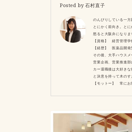
Posted by 石村直子
のんびりしている一方
とにかく前向き。とに
怒ると大阪弁になり
【資格】 経営管理学
【経歴】 医薬品開発
その後、大手ハウスメ
営業企画、営業推進部
カー退職後は大好きな
と決意を持って木のす
【モットー】 常にお