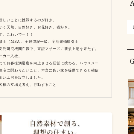
新しいことに挑戦するのが好き。
かく天然。自然好き。お花好き。猫好き。
ます。こわいでー！！
修士（MBA)、全経簿記一級、宅地建物取引士
受託研究機関在職中、東証マザーズに新規上場を果たす。
ーカー入社。
にてお客様満足度を向上させる経営に携わる。ハウスメー
住宅に関わりたいこと、本当に良い家を提供できると確信
まい工房を設立しました。
客様の立場え考え、行動すること