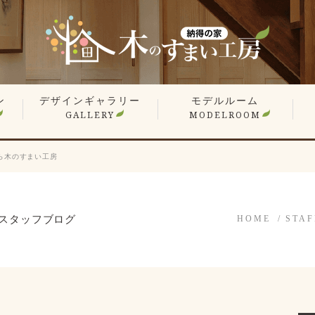
ン
デザインギャラリー
モデルルーム
GALLERY
MODELROOM
報
」
住宅 施工事例
商業施設 施工事例
YouTube
オーナー様のお住まい拝見
平屋特集
こだわりの間取り
戸
マ
リ
リ
ら木のすまい工房
スタッフブログ
HOME
STAF