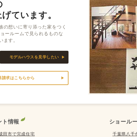
の
上げています。
族の想いに寄り添った家をつく
ショールームで見られるものな
います。
モデルハウスを見学したい
料請求はこちらから
ント情報
ショール
) は成田市で完成住宅
千葉県八千