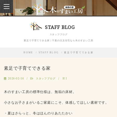
toggle
navigation
STAFF BLOG
スタッフブログ
素足で子育てできる家｜千葉の注文住宅なら木のすまい工房
HOME
STAFF BLOG
素足で子育てできる家
素足で子育てできる家
2026-02-16
スタッフブログ
H I
木のすまい工房
の標準仕様は、
無垢の床材
。
小さなお子さまがいるご家庭にこそ、体感してほしい素材です。
・夏はさらっと、冬はほんのりあたたかい