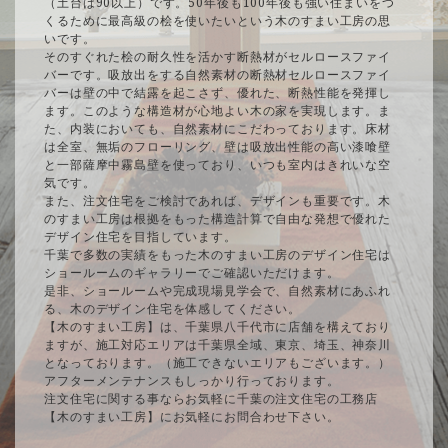
（土台は90以上）です。50年後も100年後も強い住まいをつ
くるために最高級の桧を使いたいという木のすまい工房の思
いです。
そのすぐれた桧の耐久性を活かす断熱材がセルロースファイ
バーです。吸放出をする自然素材の断熱材セルロースファイ
バーは壁の中で結露を起こさず、優れた、断熱性能を発揮し
ます。このような構造材が心地よい木の家を実現します。ま
た、内装においても、自然素材にこだわっております。床材
は全室、無垢のフローリング、壁は吸放出性能の高い漆喰壁
と一部薩摩中霧島壁を使っており、いつも室内はきれいな空
気です。
また、注文住宅をご検討であれば、デザインも重要です。木
のすまい工房は根拠をもった構造計算で自由な発想で優れた
デザイン住宅を目指しています。
千葉で多数の実績をもった木のすまい工房のデザイン住宅は
ショールームのギャラリーでご確認いただけます。
是非、ショールームや完成現場見学会で、自然素材にあふれ
る、木のデザイン住宅を体感してください。
【木のすまい工房】は、千葉県八千代市に店舗を構えており
ますが、施工対応エリアは千葉県全域、東京、埼玉、神奈川
となっております。（施工できないエリアもございます。）
アフターメンテナンスもしっかり行っております。
注文住宅に関する事ならお気軽に千葉の注文住宅の工務店
【木のすまい工房】にお気軽にお問合わせ下さい。