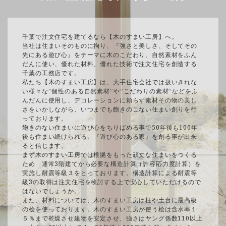
千葉で注文住宅を建てるなら【木のすまい工房】へ。
当社は住まいそのものに拘り、『強さと美しさ、そしてその
先にある遊び心』をテーマに木のこだわり、自然素材をふん
だんに使い、優れた材料、優れた技術で注文住宅を創造する
千葉の工務店です。
私たち【木のすまい工房】は、大手住宅会社では扱いきれな
い様々な”個性のある自然素材”や”こだわりの素材”などをふ
んだんに使用し、デコレーションに頼らず素材その物の美し
さをいかしながら、いつまでも飽きのこない住まい創りを行
っております。
飽きのない住まいに遊び心をちりばめる事で50年後も100年
後も住まい続けられる、『遊び心のある家』を創る事が出来
ると信じます。
まず木のすまい工房では根拠をもった頑丈な住まいをつくる
ため 通常3階建てから必要な構造計算（許容応力度計算）を
実施し耐震等級３をとっております。構造計算による耐震等
級3の取得は注文住宅を検討する上で安心していただけるので
はないでしょうか。
また、材料については、木のすまい工房は柱や土台に最高級
の桧を使っております。木のすまい工房が使う桧は含水率１
５％まで乾燥させ建物を安定させ、強さはヤング係数110以上