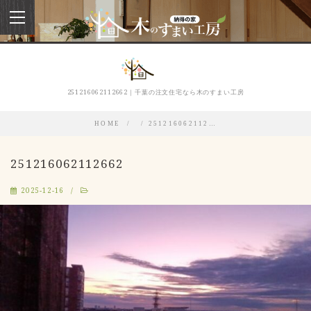
toggle
navigation
251216062112662｜千葉の注文住宅なら木のすまい工房
HOME
251216062112…
251216062112662
2025-12-16