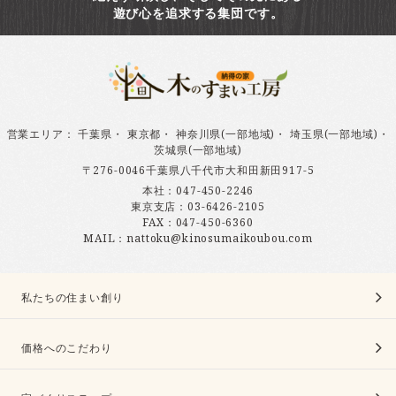
遊び心を追求する集団です。
営業エリア
：
千葉県
・
東京都
・
神奈川県(一部地域)
・
埼玉県(一部地域)
・
茨城県(一部地域)
〒276-0046千葉県八千代市大和田新田917-5
本社：
047-450-2246
東京支店：
03-6426-2105
FAX：047-450-6360
MAIL：nattoku@kinosumaikoubou.com
私たちの住まい創り
価格へのこだわり