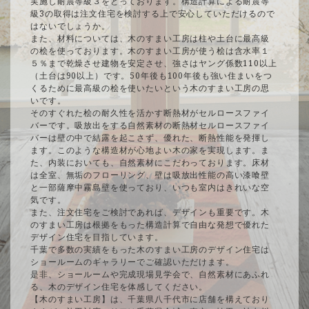
実施し耐震等級３をとっております。構造計算による耐震等
級3の取得は注文住宅を検討する上で安心していただけるので
はないでしょうか。
また、材料については、木のすまい工房は柱や土台に最高級
の桧を使っております。木のすまい工房が使う桧は含水率１
５％まで乾燥させ建物を安定させ、強さはヤング係数110以上
（土台は90以上）です。50年後も100年後も強い住まいをつ
くるために最高級の桧を使いたいという木のすまい工房の思
いです。
そのすぐれた桧の耐久性を活かす断熱材がセルロースファイ
バーです。吸放出をする自然素材の断熱材セルロースファイ
バーは壁の中で結露を起こさず、優れた、断熱性能を発揮し
ます。このような構造材が心地よい木の家を実現します。ま
た、内装においても、自然素材にこだわっております。床材
は全室、無垢のフローリング、壁は吸放出性能の高い漆喰壁
と一部薩摩中霧島壁を使っており、いつも室内はきれいな空
気です。
また、注文住宅をご検討であれば、デザインも重要です。木
のすまい工房は根拠をもった構造計算で自由な発想で優れた
デザイン住宅を目指しています。
千葉で多数の実績をもった木のすまい工房のデザイン住宅は
ショールームのギャラリーでご確認いただけます。
是非、ショールームや完成現場見学会で、自然素材にあふれ
る、木のデザイン住宅を体感してください。
【木のすまい工房】は、千葉県八千代市に店舗を構えており