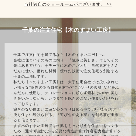
当社独自のショールームがございます。 >>
千葉の注文住宅【木のすまい工房】
千葉で注文住宅を建てるなら【木のすまい工房】へ。
当社は住まいそのものに拘り、『強さと美しさ、そしてその
先にある遊び心』をテーマに木のこだわり、自然素材をふん
だんに使い、優れた材料、優れた技術で注文住宅を創造する
千葉の工務店です。
私たち【木のすまい工房】は、大手住宅会社では扱いきれな
い様々な”個性のある自然素材”や”こだわりの素材”などをふ
んだんに使用し、デコレーションに頼らず素材その物の美し
さをいかしながら、いつまでも飽きのこない住まい創りを行
っております。
飽きのない住まいに遊び心をちりばめる事で50年後も100年
後も住まい続けられる、『遊び心のある家』を創る事が出来
ると信じます。
まず木のすまい工房では根拠をもった頑丈な住まいをつくる
ため 通常3階建てから必要な構造計算（許容応力度計算）を