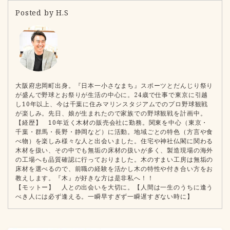
Posted by H.S
大阪府忠岡町出身。『日本一小さなまち』スポーツとだんじり祭り
が盛んで野球とお祭りが生活の中心に。24歳で仕事で東京に引越
し10年以上、今は千葉に住みマリンスタジアムでのプロ野球観戦
が楽しみ。先日、娘が生まれたので家族での野球観戦を計画中。
【経歴】 10年近く木材の販売会社に勤務。関東を中心（東京・
千葉・群馬・長野・静岡など）に活動。地域ごとの特色（方言や食
べ物）を楽しみ様々な人と出会いました。住宅や神社仏閣に関わる
木材を扱い、その中でも無垢の床材の扱いが多く、製造現場の海外
の工場へも品質確認に行っておりました。木のすまい工房は無垢の
床材を選べるので、前職の経験を活かし木の特性や付き合い方をお
教えします。『木』が好きな方は是非私へ！！
【モットー】 人との出会いを大切に。【人間は一生のうちに逢う
べき人には必ず逢える。一瞬早すぎず一瞬遅すぎない時に】