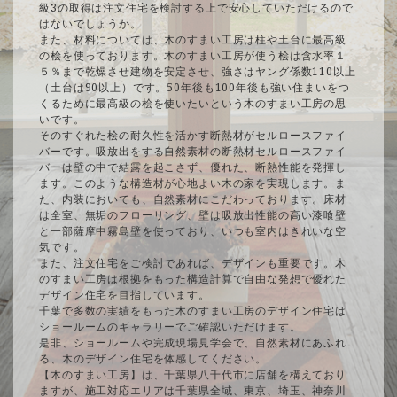
級3の取得は注文住宅を検討する上で安心していただけるので
はないでしょうか。
また、材料については、木のすまい工房は柱や土台に最高級
の桧を使っております。木のすまい工房が使う桧は含水率１
５％まで乾燥させ建物を安定させ、強さはヤング係数110以上
（土台は90以上）です。50年後も100年後も強い住まいをつ
くるために最高級の桧を使いたいという木のすまい工房の思
いです。
そのすぐれた桧の耐久性を活かす断熱材がセルロースファイ
バーです。吸放出をする自然素材の断熱材セルロースファイ
バーは壁の中で結露を起こさず、優れた、断熱性能を発揮し
ます。このような構造材が心地よい木の家を実現します。ま
た、内装においても、自然素材にこだわっております。床材
は全室、無垢のフローリング、壁は吸放出性能の高い漆喰壁
と一部薩摩中霧島壁を使っており、いつも室内はきれいな空
気です。
また、注文住宅をご検討であれば、デザインも重要です。木
のすまい工房は根拠をもった構造計算で自由な発想で優れた
デザイン住宅を目指しています。
千葉で多数の実績をもった木のすまい工房のデザイン住宅は
ショールームのギャラリーでご確認いただけます。
是非、ショールームや完成現場見学会で、自然素材にあふれ
る、木のデザイン住宅を体感してください。
【木のすまい工房】は、千葉県八千代市に店舗を構えており
ますが、施工対応エリアは千葉県全域、東京、埼玉、神奈川