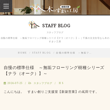
toggle
navigation
STAFF BLOG
スタッフブログ
自慢の標準仕様 ～無垢フローリング樹種シリーズ【ナラ（オーク）】～｜千葉の注文住宅なら木の
すまい工房
HOME
STAFF BLOG
自慢の標準仕様 ～無垢フ…
自慢の標準仕様 ～無垢フローリング樹種シリーズ
【ナラ（オーク）】～
2024-07-25
スタッフブログ
H S
こんにちは。 すまい創りご支援室【新築営業】の嶌田です。