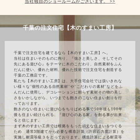
当社独自のショールームがございます。 >>
千葉の注文住宅【木のすまい工房】
千葉で注文住宅を建てるなら【木のすまい工房】へ。
当社は住まいそのものに拘り、『強さと美しさ、そしてその
先にある遊び心』をテーマに木のこだわり、自然素材をふん
だんに使い、優れた材料、優れた技術で注文住宅を創造する
千葉の工務店です。
私たち【木のすまい工房】は、大手住宅会社では扱いきれな
い様々な”個性のある自然素材”や”こだわりの素材”などをふ
んだんに使用し、デコレーションに頼らず素材その物の美し
さをいかしながら、いつまでも飽きのこない住まい創りを行
っております。
飽きのない住まいに遊び心をちりばめる事で50年後も100年
後も住まい続けられる、『遊び心のある家』を創る事が出来
ると信じます。
まず木のすまい工房では根拠をもった頑丈な住まいをつくる
ため 通常3階建てから必要な構造計算（許容応力度計算）を
実施し耐震等級３をとっております。構造計算による耐震等