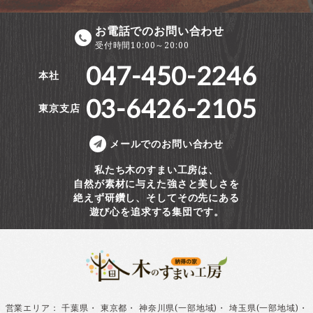
お電話でのお問い合わせ
受付時間10:00～20:00
047-450-2246
本社
03-6426-2105
東京支店
メールでのお問い合わせ
私たち木のすまい工房は、
自然が素材に与えた強さと美しさを
絶えず研鑽し、そしてその先にある
遊び心を追求する集団です。
営業エリア
：
千葉県
・
東京都
・
神奈川県(一部地域)
・
埼玉県(一部地域)
・