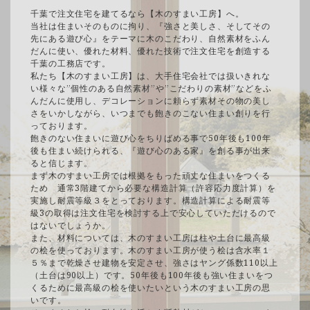
千葉で注文住宅を建てるなら【木のすまい工房】へ。
当社は住まいそのものに拘り、『強さと美しさ、そしてその
先にある遊び心』をテーマに木のこだわり、自然素材をふん
だんに使い、優れた材料、優れた技術で注文住宅を創造する
千葉の工務店です。
私たち【木のすまい工房】は、大手住宅会社では扱いきれな
い様々な”個性のある自然素材”や”こだわりの素材”などをふ
んだんに使用し、デコレーションに頼らず素材その物の美し
さをいかしながら、いつまでも飽きのこない住まい創りを行
っております。
飽きのない住まいに遊び心をちりばめる事で50年後も100年
後も住まい続けられる、『遊び心のある家』を創る事が出来
ると信じます。
まず木のすまい工房では根拠をもった頑丈な住まいをつくる
ため 通常3階建てから必要な構造計算（許容応力度計算）を
実施し耐震等級３をとっております。構造計算による耐震等
級3の取得は注文住宅を検討する上で安心していただけるので
はないでしょうか。
また、材料については、木のすまい工房は柱や土台に最高級
の桧を使っております。木のすまい工房が使う桧は含水率１
５％まで乾燥させ建物を安定させ、強さはヤング係数110以上
（土台は90以上）です。50年後も100年後も強い住まいをつ
くるために最高級の桧を使いたいという木のすまい工房の思
いです。