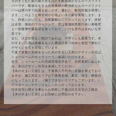
そのすぐれた桧の耐久性を活かす断熱材がセルロースファイ
バーです。吸放出をする自然素材の断熱材セルロースファイ
バーは壁の中で結露を起こさず、優れた、断熱性能を発揮し
ます。このような構造材が心地よい木の家を実現します。ま
た、内装においても、自然素材にこだわっております。床材
は全室、無垢のフローリング、壁は吸放出性能の高い漆喰壁
と一部薩摩中霧島壁を使っており、いつも室内はきれいな空
気です。
また、注文住宅をご検討であれば、デザインも重要です。木
のすまい工房は根拠をもった構造計算で自由な発想で優れた
デザイン住宅を目指しています。
千葉で多数の実績をもった木のすまい工房のデザイン住宅は
ショールームのギャラリーでご確認いただけます。
是非、ショールームや完成現場見学会で、自然素材にあふれ
る、木のデザイン住宅を体感してください。
【木のすまい工房】は、千葉県八千代市に店舗を構えており
ますが、施工対応エリアは千葉県全域、東京、埼玉、神奈川
となっております。（施工できないエリアもございます。）
アフターメンテナンスもしっかり行っております。
注文住宅に関する事ならお気軽に千葉の注文住宅の工務店
【木のすまい工房】にお気軽にお問合わせ下さい。