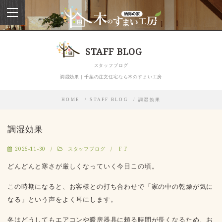
toggle
navigation
STAFF BLOG
スタッフブログ
調湿効果｜千葉の注文住宅なら木のすまい工房
HOME
STAFF BLOG
調湿効果
調湿効果
2025-11-30
スタッフブログ
F F
どんどんと寒さが厳しくなっていく今日この頃。
この時期になると、お客様との打ち合わせで「家の中の乾燥が気に
なる」という声をよく耳にします。
冬はどうしてもエアコンや暖房器具に頼る時間が長くなるため、お