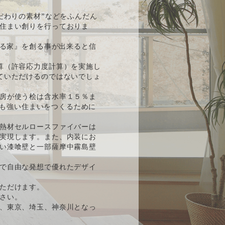
だわりの素材”などをふんだん
住まい創りを行っておりま
ある家』を創る事が出来ると信
算（許容応力度計算）を実施し
ていただけるのではないでしょ
房が使う桧は含水率１５％ま
後も強い住まいをつくるために
熱材セルロースファイバーは
実現します。また、内装にお
い漆喰壁と一部薩摩中霧島壁
で自由な発想で優れたデザイ
ただけます。
さい。
、東京、埼玉、神奈川となっ