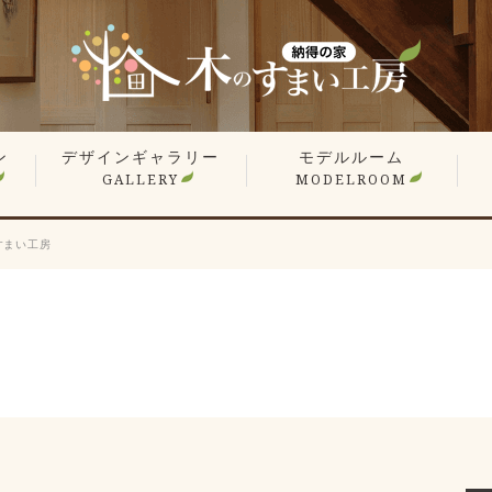
ン
デザインギャラリー
モデルルーム
GALLERY
MODELROOM
報
」
住宅 施工事例
商業施設 施工事例
YouTube
オーナー様のお住まい拝見
平屋特集
こだわりの間取り
戸
マ
リ
リ
のすまい工房