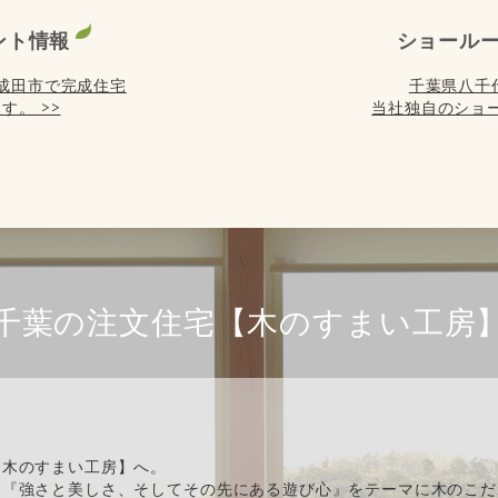
ント情報
ショール
) は成田市で完成住宅
千葉県八千
す。 >>
当社独自のショー
千葉の注文住宅【木のすまい工房
【木のすまい工房】へ。
、『強さと美しさ、そしてその先にある遊び心』をテーマに木のこだ