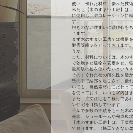
使い、優れた材料、優れた技
私たち【木のすまい工房】は、
に使用し、デコレーションに
す。
飽きのない住まいに遊び心をち
じます。
まず木のすまい工房では根拠
耐震等級３をとっております
うか。
また、材料については、木の
で乾燥させ建物を安定させ、強
最高級の桧を使いたいという
そのすぐれた桧の耐久性を活
壁の中で結露を起こさず、優
いても、自然素材にこだわっ
を使っており、いつも室内は
また、注文住宅をご検討であ
ン住宅を目指しています。
千葉で多数の実績をもった木
是非、ショールームや完成現
【木のすまい工房】は、千葉
ております。（施工できない