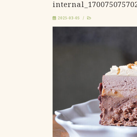
internal_17007507570
2025-03-05