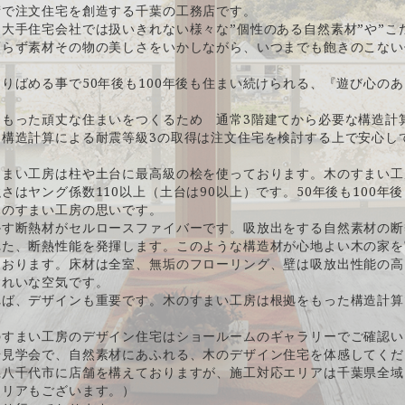
術で注文住宅を創造する千葉の工務店です。
大手住宅会社では扱いきれない様々な”個性のある自然素材”や”こ
頼らず素材その物の美しさをいかしながら、いつまでも飽きのこない
りばめる事で50年後も100年後も住まい続けられる、『遊び心の
をもった頑丈な住まいをつくるため 通常3階建てから必要な構造計
。構造計算による耐震等級3の取得は注文住宅を検討する上で安心し
すまい工房は柱や土台に最高級の桧を使っております。木のすまい工
さはヤング係数110以上（土台は90以上）です。50年後も100年
木のすまい工房の思いです。
かす断熱材がセルロースファイバーです。吸放出をする自然素材の断
れた、断熱性能を発揮します。このような構造材が心地よい木の家を
ております。床材は全室、無垢のフローリング、壁は吸放出性能の高
きれいな空気です。
れば、デザインも重要です。木のすまい工房は根拠をもった構造計算
のすまい工房のデザイン住宅はショールームのギャラリーでご確認い
場見学会で、自然素材にあふれる、木のデザイン住宅を体感してくだ
県八千代市に店舗を構えておりますが、施工対応エリアは千葉県全域
エリアもございます。）