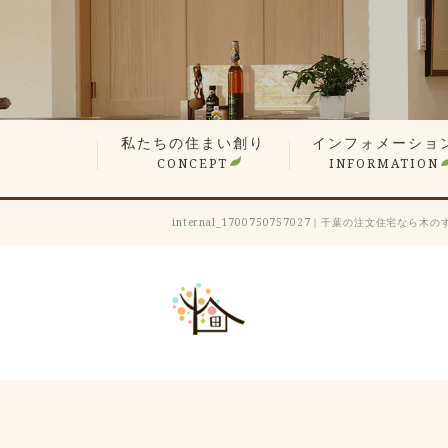
私たちの住まい創り
インフォメーショ
CONCEPT
INFORMATION
無垢材や漆喰の自然素材
平屋でも最上の構造計算
現場検査で信頼の品質
想い叶えるデザイン・設計
暮らしを楽しむ、遊び心の家
性能が支える心地よさ
何世代も住み継ぐ木の家
価格へのこだわり
家づくりステップ
見学会・イベント情
営業エリア
新着情報
スタッフ紹介
会長ブログ
社長ブログ
スタッフブログ
お客様の声
業者会「ふくろう会
プレスリリース
採用情報
internal_1700750757027｜千葉の注文住宅なら木