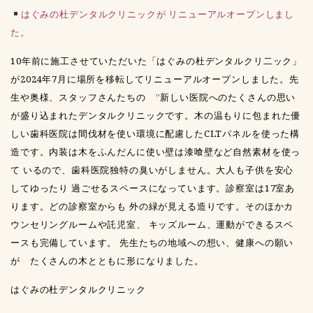
はぐみの杜デンタルクリニックが リニューアルオープンしまし
た。
10年前に施工させていただいた「はぐみの杜デンタルクリ二ック」
が2024年7月に場所を移転してリニューアルオープンしました。先
生や奥様、スタッフさんたちの ”新しい医院へのたくさんの思い
が盛り込まれたデンタルクリニックです。木の温もりに包まれた優
しい歯科医院は間伐材を使い環境に配慮したCLTパネルを使った構
造です。内装は木をふんだんに使い壁は漆喰壁など自然素材を使っ
て いるので、歯科医院独特の臭いがしません。大人も子供を安心
してゆったり 過ごせるスペースになっています。診察室は17室あ
ります。どの診察室からも 外の緑が見える造りです。そのほかカ
ウンセリングルームや託児室、 キッズルーム、運動ができるスペ
ースも完備しています。 先生たちの地域への想い、健康への願い
が たくさんの木とともに形になりました。
はぐみの杜デンタルクリニック