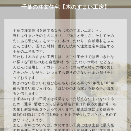
千葉の注文住宅【木のすまい工房】
千葉で注文住宅を建てるなら【木のすまい工房】へ。
当社は住まいそのものに拘り、『強さと美しさ、そしてその
先にある遊び心』をテーマに木のこだわり、自然素材をふん
だんに使い、優れた材料、優れた技術で注文住宅を創造する
千葉の工務店です。
私たち【木のすまい工房】は、大手住宅会社では扱いきれな
い様々な”個性のある自然素材”や”こだわりの素材”などをふ
んだんに使用し、デコレーションに頼らず素材その物の美し
さをいかしながら、いつまでも飽きのこない住まい創りを行
っております。
飽きのない住まいに遊び心をちりばめる事で50年後も100年
後も住まい続けられる、『遊び心のある家』を創る事が出来
ると信じます。
まず木のすまい工房では根拠をもった頑丈な住まいをつくる
ため 通常3階建てから必要な構造計算（許容応力度計算）を
実施し耐震等級３をとっております。構造計算による耐震等
級3の取得は注文住宅を検討する上で安心していただけるので
はないでしょうか。
また、材料については、木のすまい工房は柱や土台に最高級
の桧を使っております。木のすまい工房が使う桧は含水率１