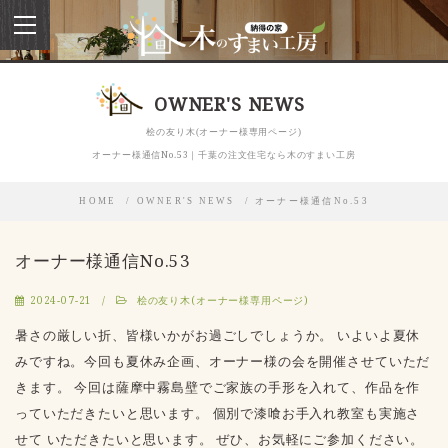
toggle
navigation
OWNER'S NEWS
桧の友り木(オーナー様専用ページ)
オーナー様通信No.53｜千葉の注文住宅なら木のすまい工房
HOME
OWNER'S NEWS
オーナー様通信No.53
オーナー様通信No.53
2024-07-21
桧の友り木(オーナー様専用ページ)
暑さの厳しい折、皆様いかがお過ごしでしょうか。 いよいよ夏休
みですね。今回も夏休み企画、オーナー様の会を開催させていただ
きます。 今回は薩摩中霧島壁でご家族の手形を入れて、作品を作
っていただきたいと思います。 個別で漆喰お手入れ教室も実施さ
せて いただきたいと思います。 ぜひ、お気軽にご参加ください。