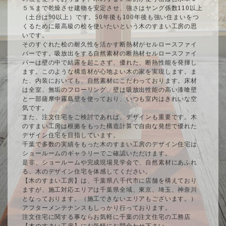
５％まで乾燥させ建物を安定させ、強さはヤング係数110以上
（土台は90以上）です。50年後も100年後も強い住まいをつ
くるために最高級の桧を使いたいという木のすまい工房の思
いです。
そのすぐれた桧の耐久性を活かす断熱材がセルロースファイ
バーです。吸放出をする自然素材の断熱材セルロースファイ
バーは壁の中で結露を起こさず、優れた、断熱性能を発揮し
ます。このような構造材が心地よい木の家を実現します。ま
た、内装においても、自然素材にこだわっております。床材
は全室、無垢のフローリング、壁は吸放出性能の高い漆喰壁
と一部薩摩中霧島壁を使っており、いつも室内はきれいな空
気です。
また、注文住宅をご検討であれば、デザインも重要です。木
のすまい工房は根拠をもった構造計算で自由な発想で優れた
デザイン住宅を目指しています。
千葉で多数の実績をもった木のすまい工房のデザイン住宅は
ショールームのギャラリーでご確認いただけます。
是非、ショールームや完成現場見学会で、自然素材にあふれ
る、木のデザイン住宅を体感してください。
【木のすまい工房】は、千葉県八千代市に店舗を構えており
ますが、施工対応エリアは千葉県全域、東京、埼玉、神奈川
となっております。（施工できないエリアもございます。）
アフターメンテナンスもしっかり行っております。
注文住宅に関する事ならお気軽に千葉の注文住宅の工務店
【木のすまい工房】にお気軽にお問合わせ下さい。